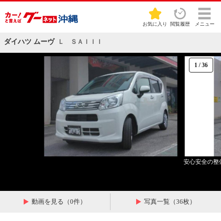
お気に入り
閲覧履歴
メニュー
ダイハツ ムーヴ
Ｌ ＳＡＩＩＩ
1
/
36
安心安全の整
動画を見る（0件）
写真一覧（36枚）