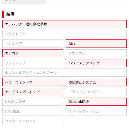
装備
エアバッグ：運転席/助手席
スライドドア
サンルーフ
ABS
エアコン
Wエアコン
リフトアップ
パワーステアリング
ダウンヒルアシストコントロール
パワーウィンドウ
盗難防止システム
アイドリングストップ
ドライブレコーダー
USB入力端子
Bluetooth接続
100V電源
クリーンディーゼル
センターデフロック