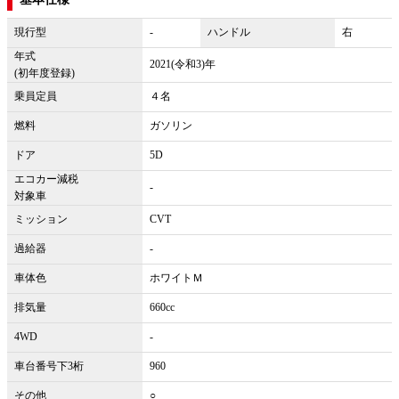
現行型
-
ハンドル
右
年式
2021(令和3)年
(初年度登録)
乗員定員
４名
燃料
ガソリン
ドア
5D
エコカー減税
-
対象車
ミッション
CVT
過給器
-
車体色
ホワイトＭ
排気量
660cc
4WD
-
車台番号下3桁
960
その他
○