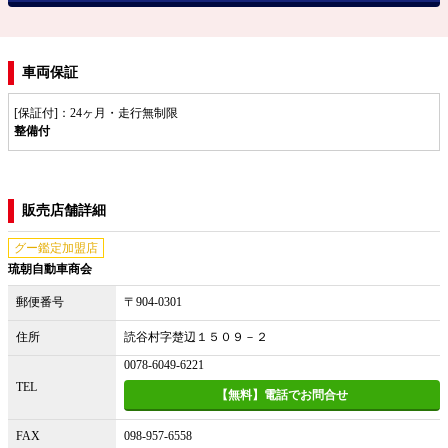
車両保証
[保証付]：24ヶ月・走行無制限
整備付
販売店舗詳細
グー鑑定加盟店
琉朝自動車商会
郵便番号
〒904-0301
住所
読谷村字楚辺１５０９－２
0078-6049-6221
TEL
【無料】電話でお問合せ
FAX
098-957-6558