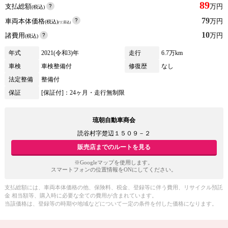
89
支払総額
万円
(税込)
79
車両本体価格
万円
(税込)
(リ済込)
10
諸費用
万円
(税込)
年式
2021(令和3)年
走行
6.7万km
車検
車検整備付
修復歴
なし
法定整備
整備付
保証
[保証付]：24ヶ月・走行無制限
琉朝自動車商会
読谷村字楚辺１５０９－２
販売店までのルートを見る
※Googleマップを使用します。
スマートフォンの位置情報をONにしてください。
支払総額には、車両本体価格の他、保険料、税金、登録等に伴う費用、リサイクル預託
金 相当額等、購入時に必要な全ての費用が含まれています。
当該価格は、登録等の時期や地域などについて一定の条件を付した価格になります。