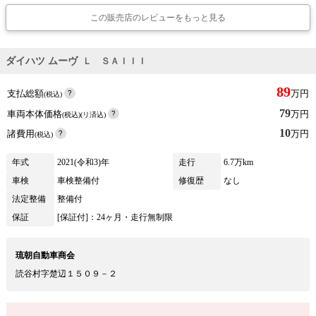
この販売店のレビューをもっと見る
ダイハツ ムーヴ
Ｌ ＳＡＩＩＩ
89
支払総額
万円
(税込)
79
車両本体価格
万円
(税込)(リ済込)
10
諸費用
万円
(税込)
年式
2021(令和3)年
走行
6.7万km
車検
車検整備付
修復歴
なし
法定整備
整備付
保証
[保証付]：24ヶ月・走行無制限
琉朝自動車商会
読谷村字楚辺１５０９－２