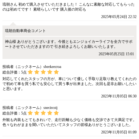
琉朝さん 初めて購入させていただきました！ こんなに素敵な対応してもらった
のは初めてです！ 素晴らしいです 購入後の対応も
2025年05月24日 22:32
琉朝自動車商会コメント
神山様 ありがとうございます。今後ともエンジョイカーライフを全力でサポ
ートさせていただきますので 引き続きよろしくお願いいたします。
2025年05月25日 15:01
投稿者（ニックネーム）sbeekeecroa
総合評価：
5
点
対応してくれたスタッフの方が、車について優しく手取り足取り教えてくれたの
で初めて車を買う私でも安心して買う事が出来ました。次回も是非お願いしたい
と思います。
2023年11月05日 06:30
投稿者（ニックネーム）snecircoij
総合評価：
5
点
外観も内装もとてもきれいで、走行距離も少なく価格も交渉できて大満足です。
色々なわがままを聞いていただいてスタッフの皆様ありがとうございました。
2023年11月05日 01:09