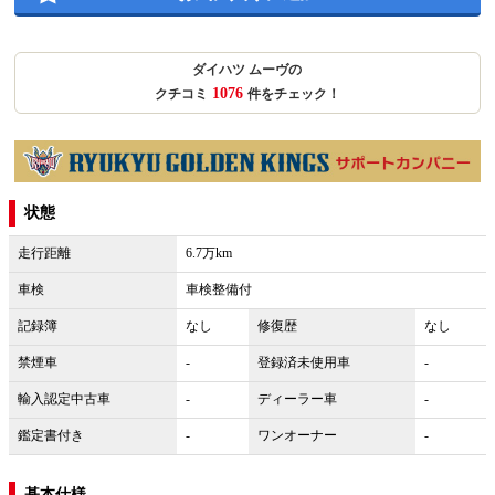
ダイハツ ムーヴの
1076
クチコミ
件をチェック！
状態
走行距離
6.7万km
車検
車検整備付
記録簿
なし
修復歴
なし
禁煙車
-
登録済未使用車
-
輸入認定中古車
-
ディーラー車
-
鑑定書付き
-
ワンオーナー
-
基本仕様