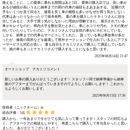
換えることに。この愛車に乗れる期間はあと5日。 愛車の購入店では、良い車が
あるが値段が高いうえに納車までの間の代車の値段もまあまあする。 近隣の大
手をいくつか見て回ると、接客も良く車の種類も多いがなぜか買う気がしない。
代車はあったりなかったりで基本有料。 妻の車を購入したナカミツさんに顔を
出してみると、大手で買う気がしなかった理由が理解できた。 展示されている
車がキレイなのだ。県内大手を数社見たときに、車にホコリや汚れ、クモの巣が
付いていたりしていたのに、ナカミツさんでは全部の車がピカピカしている。
しかも、納車までの代車もサービスしてくれた。 扱っている車は事故車が多か
ったが、修復の箇所などを厳選して県外オークションで仕入れている上にアフタ
ーサービスも対応が良い。 妻も自分もナカミツさんで購入して満足しているの
で、娘の車もきっとナカミツさんで購入することになると思います。
2025年06月14日 21:47
オートショップ ナカミツコメント
新しいお車の購入ありがとうございます！ スタッフ一同で納車準備から納車
後のアフターまでがんばっていきますのでよろしくお願いします！ これから
もよろしくお願いします。
2025年06月15日 17:36
投稿者（ニックネーム）m
総合評価：
5
点
購入から、一年あまりですがとても気に入って乗ってます！スタッフの対応もよ
く、アフターケアの相談もしやすく、再度こちらで購入して本当良かったと思い
ました。 ありがとうございました！