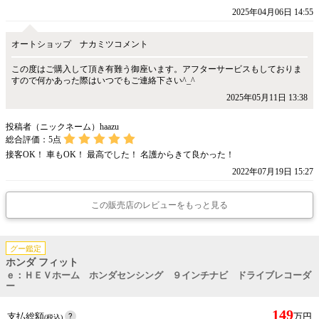
2025年04月06日 14:55
オートショップ ナカミツコメント
この度はご購入して頂き有難う御座います。アフターサービスもしておりま
すので何かあった際はいつでもご連絡下さい^_^
2025年05月11日 13:38
投稿者（ニックネーム）haazu
総合評価：
5
点
接客OK！ 車もOK！ 最高でした！ 名護からきて良かった！
2022年07月19日 15:27
この販売店のレビューをもっと見る
グー鑑定
ホンダ フィット
ｅ：ＨＥＶホーム ホンダセンシング ９インチナビ ドライブレコーダ
ー
149
支払総額
万円
(税込)