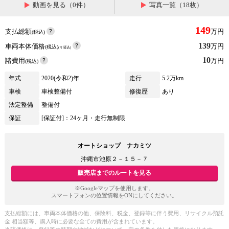
動画を見る（0件）
写真一覧（18枚）
149
支払総額
万円
(税込)
139
車両本体価格
万円
(税込)
(リ済込)
10
諸費用
万円
(税込)
年式
2020(令和2)年
走行
5.2万km
車検
車検整備付
修復歴
あり
法定整備
整備付
保証
[保証付]：24ヶ月・走行無制限
オートショップ ナカミツ
沖縄市池原２－１５－７
販売店までのルートを見る
※Googleマップを使用します。
スマートフォンの位置情報をONにしてください。
支払総額には、車両本体価格の他、保険料、税金、登録等に伴う費用、リサイクル預託
金 相当額等、購入時に必要な全ての費用が含まれています。