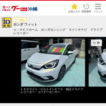
お気に入り
閲覧履歴
メニュー
グー鑑定
ホンダ フィット
ｅ：ＨＥＶホーム ホンダセンシング ９インチナビ ドライブ
レコーダー
1
/
18
ＬＥＤライト・ビルトインＥＴＣ・純正ドライブ
レコーダー・コーナーセンサー