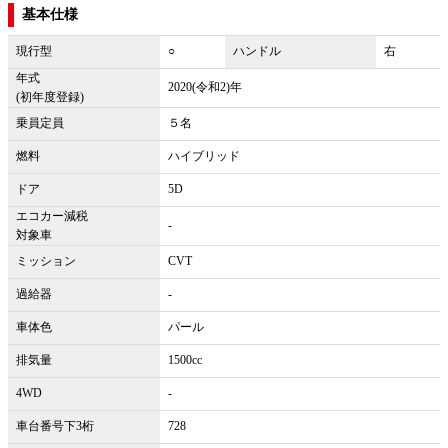
基本仕様
現行型
○
ハンドル
右
年式
2020(令和2)年
(初年度登録)
乗員定員
５名
燃料
ハイブリッド
ドア
5D
エコカー減税
-
対象車
ミッション
CVT
過給器
-
車体色
パール
排気量
1500cc
4WD
-
車台番号下3桁
728