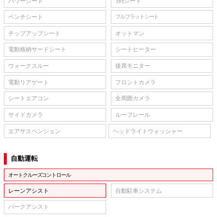
パワーシート
3列シート
ベンチシート
フルフラットシート
チップアップシート
オットマン
電動格納サードシート
シートヒーター
ウォークスルー
後席モニター
電動リアゲート
フロントカメラ
シートエアコン
全周囲カメラ
サイドカメラ
ルーフレール
エアサスペンション
ヘッドライトウォッシャー
自動運転
オートクルーズコントロール
レーンアシスト
自動駐車システム
パークアシスト