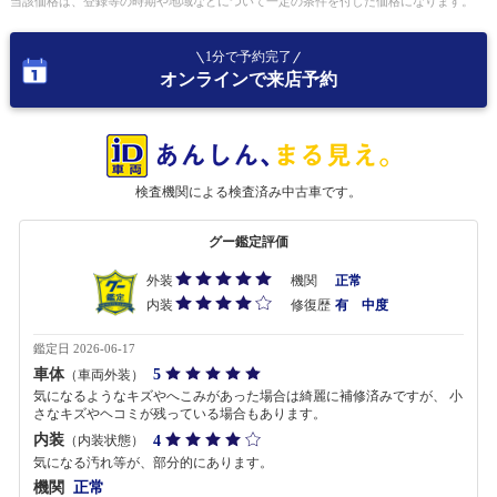
当該価格は、登録等の時期や地域などについて一定の条件を付した価格になります。
1分で予約完了
オンラインで来店予約
検査機関による検査済み中古車です。
グー鑑定評価
外装
機関
正常
内装
修復歴
有 中度
鑑定日 2026-06-17
車体
5
（車両外装）
気になるようなキズやへこみがあった場合は綺麗に補修済みですが、 小
さなキズやヘコミが残っている場合もあります。
内装
4
（内装状態）
気になる汚れ等が、部分的にあります。
機関
正常