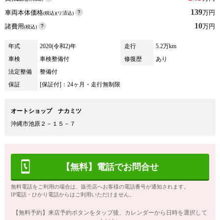
139
車両本体価格
万円
(税込)(リ済込)
10
諸費用
万円
(税込)
年式
2020(令和2)年
走行
5.2万km
車検
車検整備付
修復歴
あり
法定整備
整備付
保証
[保証付]：24ヶ月・走行無制限
オートショップ ナカミツ
沖縄市池原２－１５－７
【無料】電話でお問合せ
無料電話をご利用の場合は、販売店へお客様の電話番号が通知されます。
IP電話・ひかり電話からはご利用いただけません。
【無料予約】来店予約ボタンをタップ後、カレンダーから日時を選択して