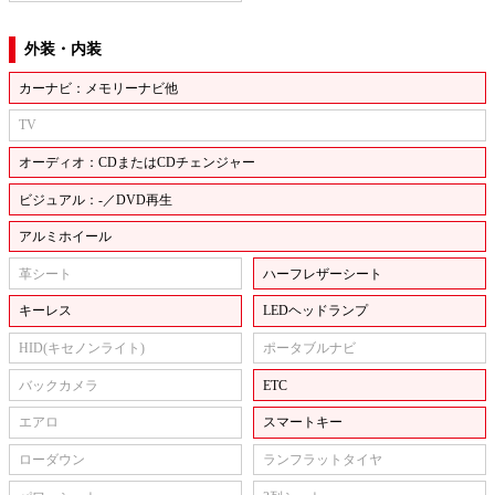
外装・内装
カーナビ：メモリーナビ他
TV
オーディオ：CDまたはCDチェンジャー
ビジュアル：-／DVD再生
アルミホイール
革シート
ハーフレザーシート
キーレス
LEDヘッドランプ
HID(キセノンライト)
ポータブルナビ
バックカメラ
ETC
エアロ
スマートキー
ローダウン
ランフラットタイヤ