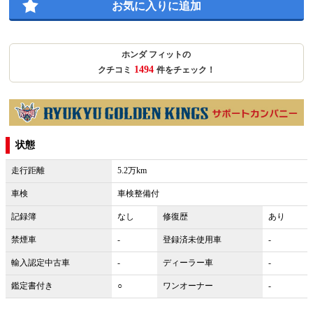
お気に入りに追加
ホンダ フィットの
1494
クチコミ
件をチェック！
状態
走行距離
5.2万km
車検
車検整備付
記録簿
なし
修復歴
あり
禁煙車
-
登録済未使用車
-
輸入認定中古車
-
ディーラー車
-
鑑定書付き
○
ワンオーナー
-