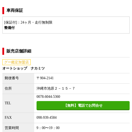
車両保証
[保証付]：24ヶ月・走行無制限
整備付
販売店舗詳細
グー鑑定加盟店
オートショップ ナカミツ
郵便番号
〒904-2141
住所
沖縄市池原２－１５－７
0078-6044-5360
TEL
【無料】電話でお問合せ
FAX
098-939-4584
営業時間
9：00〜19：00