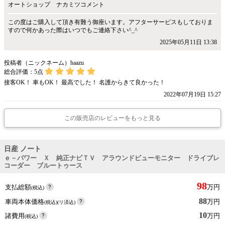
オートショップ ナカミツコメント
この度はご購入して頂き有難う御座います。アフターサービスもしておりま
すので何かあった際はいつでもご連絡下さい^_^
2025年05月11日 13:38
投稿者（ニックネーム）haazu
総合評価：
5
点
接客OK！ 車もOK！ 最高でした！ 名護からきて良かった！
2022年07月19日 15:27
この販売店のレビューをもっと見る
日産 ノート
ｅ－パワー Ｘ 純正ナビＴＶ アラウンドビューモニター ドライブレ
コーダー ブルートゥース
98
支払総額
万円
(税込)
88
車両本体価格
万円
(税込)(リ済込)
10
諸費用
万円
(税込)