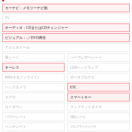
カーナビ：メモリーナビ他
TV
オーディオ：CDまたはCDチェンジャー
ビジュアル：-／DVD再生
アルミホイール
革シート
ハーフレザーシート
キーレス
LEDヘッドランプ
HID(キセノンライト)
ポータブルナビ
バックカメラ
ETC
エアロ
スマートキー
ローダウン
ランフラットタイヤ
パワーシート
3列シート
ベンチシート
フルフラットシート