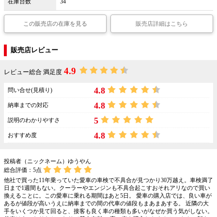
在庫台数
34
この販売店の在庫を見る
販売店詳細はこちら
販売店レビュー
4.9
レビュー総合 満足度
4.8
問い合せ(見積り)
4.8
納車までの対応
5
説明のわかりやすさ
4.8
おすすめ度
投稿者（ニックネーム）ゆうやん
総合評価：
5
点
他社で買った11年乗っていた愛車の車検で不具合が見つかり30万越え。車検満了
日まで1週間もない。クーラーやエンジンも不具合起こすおそれアリなので買い
換えることに。この愛車に乗れる期間はあと5日。 愛車の購入店では、良い車が
あるが値段が高いうえに納車までの間の代車の値段もまあまあする。 近隣の大
手をいくつか見て回ると、接客も良く車の種類も多いがなぜか買う気がしない。