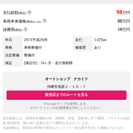
98
支払総額
万円
(税込)
88
車両本体価格
万円
(税込)
(リ済込)
10
諸費用
万円
(税込)
年式
2017(平成29)年
走行
5.4万km
車検
車検整備付
修復歴
あり
法定整備
整備付
保証
[保証付]：24ヶ月・走行無制限
オートショップ ナカミツ
沖縄市池原２－１５－７
販売店までのルートを見る
※Googleマップを使用します。
スマートフォンの位置情報をONにしてください。
支払総額には、車両本体価格の他、保険料、税金、登録等に伴う費用、リサイクル預託
金 相当額等、購入時に必要な全ての費用が含まれています。
当該価格は、登録等の時期や地域などについて一定の条件を付した価格になります。