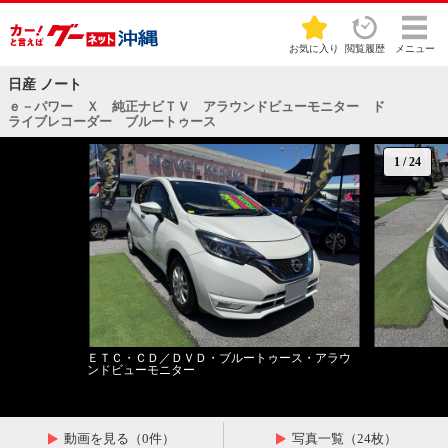
お気に入り
閲覧履歴
メニュー
日産 ノート
ｅ－パワー Ｘ 純正ナビＴＶ アラウンドビューモニター ド
ライブレコーダー ブルートゥース
1
/
24
ＥＴＣ・ＣＤ／ＤＶＤ・ブルートゥース・アラウ
ンドビューモニター
動画を見る（0件）
写真一覧（24枚）