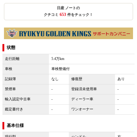
日産 ノートの
653
クチコミ
件をチェック！
状態
走行距離
5.4万km
車検
車検整備付
記録簿
なし
修復歴
あり
禁煙車
-
登録済未使用車
-
輸入認定中古車
-
ディーラー車
-
鑑定書付き
-
ワンオーナー
-
基本仕様
現行型
-
ハンドル
右