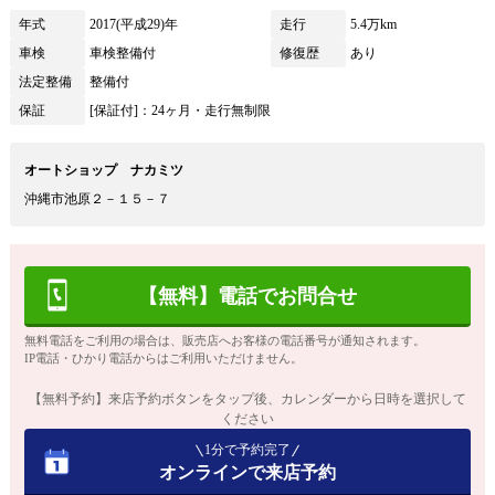
年式
2017(平成29)年
走行
5.4万km
車検
車検整備付
修復歴
あり
法定整備
整備付
保証
[保証付]：24ヶ月・走行無制限
オートショップ ナカミツ
沖縄市池原２－１５－７
【無料】電話でお問合せ
無料電話をご利用の場合は、販売店へお客様の電話番号が通知されます。
IP電話・ひかり電話からはご利用いただけません。
【無料予約】来店予約ボタンをタップ後、カレンダーから日時を選択して
ください
1分で予約完了
オンラインで来店予約