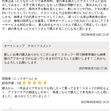
代車はあったりなかったりで基本有料。 妻の車を購入したナカミツさんに顔を
出してみると、大手で買う気がしなかった理由が理解できた。 展示されている
車がキレイなのだ。県内大手を数社見たときに、車にホコリや汚れ、クモの巣が
付いていたりしていたのに、ナカミツさんでは全部の車がピカピカしている。
しかも、納車までの代車もサービスしてくれた。 扱っている車は事故車が多か
ったが、修復の箇所などを厳選して県外オークションで仕入れている上にアフタ
ーサービスも対応が良い。 妻も自分もナカミツさんで購入して満足しているの
で、娘の車もきっとナカミツさんで購入することになると思います。
2025年06月14日 21:47
オートショップ ナカミツコメント
新しいお車の購入ありがとうございます！ スタッフ一同で納車準備から納車
後のアフターまでがんばっていきますのでよろしくお願いします！ これから
もよろしくお願いします。
2025年06月15日 17:36
投稿者（ニックネーム）m
総合評価：
5
点
購入から、一年あまりですがとても気に入って乗ってます！スタッフの対応もよ
く、アフターケアの相談もしやすく、再度こちらで購入して本当良かったと思い
ました。 ありがとうございました！
2025年04月06日 14:55