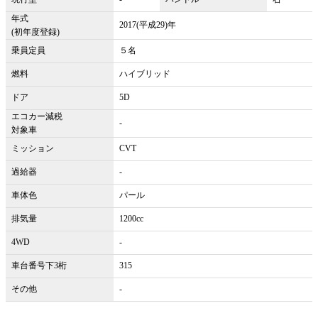
年式
2017(平成29)年
(初年度登録)
乗員定員
５名
燃料
ハイブリッド
ドア
5D
エコカー減税
-
対象車
ミッション
CVT
過給器
-
車体色
パール
排気量
1200cc
4WD
-
車台番号下3桁
315
その他
-