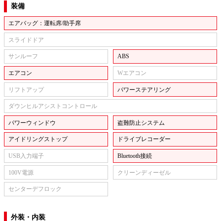
装備
エアバッグ：運転席/助手席
スライドドア
サンルーフ
ABS
エアコン
Wエアコン
リフトアップ
パワーステアリング
ダウンヒルアシストコントロール
パワーウィンドウ
盗難防止システム
アイドリングストップ
ドライブレコーダー
USB入力端子
Bluetooth接続
100V電源
クリーンディーゼル
センターデフロック
外装・内装