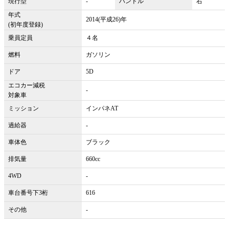
現行型
-
ハンドル
右
年式
2014(平成26)年
(初年度登録)
乗員定員
４名
燃料
ガソリン
ドア
5D
エコカー減税
-
対象車
ミッション
インパネAT
過給器
-
車体色
ブラック
排気量
660cc
4WD
-
車台番号下3桁
616
その他
-