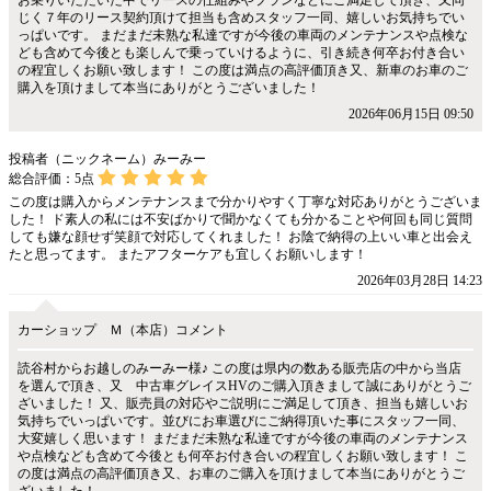
お乗りいただいた中でリースの仕組みやプランなどにご満足して頂き、又同
じく７年のリース契約頂けて担当も含めスタッフ一同、嬉しいお気持ちでい
っぱいです。 まだまだ未熟な私達ですが今後の車両のメンテナンスや点検な
ども含めて今後とも楽しんで乗っていけるように、引き続き何卒お付き合い
の程宜しくお願い致します！ この度は満点の高評価頂き又、新車のお車のご
購入を頂けまして本当にありがとうございました！
2026年06月15日 09:50
投稿者（ニックネーム）みーみー
総合評価：
5
点
この度は購入からメンテナンスまで分かりやすく丁寧な対応ありがとうございま
した！ ド素人の私には不安ばかりで聞かなくても分かることや何回も同じ質問
しても嫌な顔せず笑顔で対応してくれました！ お陰で納得の上いい車と出会え
たと思ってます。 またアフターケアも宜しくお願いします！
2026年03月28日 14:23
カーショップ Ｍ（本店）コメント
読谷村からお越しのみーみー様♪ この度は県内の数ある販売店の中から当店
を選んで頂き、又 中古車グレイスHVのご購入頂きまして誠にありがとうご
ざいました！ 又、販売員の対応やご説明にご満足して頂き、担当も嬉しいお
気持ちでいっぱいです。並びにお車選びにご納得頂いた事にスタッフ一同、
大変嬉しく思います！ まだまだ未熟な私達ですが今後の車両のメンテナンス
や点検なども含めて今後とも何卒お付き合いの程宜しくお願い致します！ こ
の度は満点の高評価頂き又、お車のご購入を頂けまして本当にありがとうご