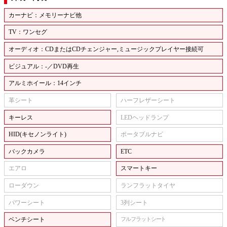
カーナビ：メモリーナビ他
TV：ワンセグ
オーディオ：CDまたはCDチェンジャー,ミュージックプレイヤー接続可
ビジュアル：-／DVD再生
アルミホイール：14インチ
革シート
ハーフレザーシート
キーレス
LEDヘッドランプ
HID(キセノンライト)
ポータブルナビ
バックカメラ
ETC
エアロ
スマートキー
ローダウン
ランフラットタイヤ
パワーシート
3列シート
ベンチシート
フルフラットシート