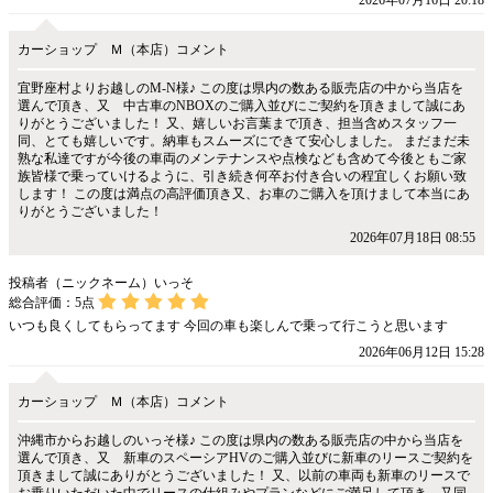
2026年07月16日 20:18
カーショップ Ｍ（本店）コメント
宜野座村よりお越しのM-N様♪ この度は県内の数ある販売店の中から当店を
選んで頂き、又 中古車のNBOXのご購入並びにご契約を頂きまして誠にあ
りがとうございました！ 又、嬉しいお言葉まで頂き、担当含めスタッフ一
同、とても嬉しいです。納車もスムーズにできて安心しました。 まだまだ未
熟な私達ですが今後の車両のメンテナンスや点検なども含めて今後ともご家
族皆様で乗っていけるように、引き続き何卒お付き合いの程宜しくお願い致
します！ この度は満点の高評価頂き又、お車のご購入を頂けまして本当にあ
りがとうございました！
2026年07月18日 08:55
投稿者（ニックネーム）いっそ
総合評価：
5
点
いつも良くしてもらってます 今回の車も楽しんで乗って行こうと思います
2026年06月12日 15:28
カーショップ Ｍ（本店）コメント
沖縄市からお越しのいっそ様♪ この度は県内の数ある販売店の中から当店を
選んで頂き、又 新車のスペーシアHVのご購入並びに新車のリースご契約を
頂きまして誠にありがとうございました！ 又、以前の車両も新車のリースで