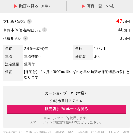
動画を見る（0件）
写真一覧（57枚）
47
支払総額
万円
(税込)
44
車両本体価格
万円
(税込)
(リ済込)
3
諸費用
万円
(税込)
年式
2014(平成26)年
走行
10.3万km
車検
車検整備付
修復歴
あり
法定整備
整備付
保証
[保証付]：3ヶ月・3000km ※いずれか早い時期が保証適用の条件と
なります。
カーショップ Ｍ（本店）
沖縄市登川２７２４
販売店までのルートを見る
※Googleマップを使用します。
スマートフォンの位置情報をONにしてください。
支払総額には、車両本体価格の他、保険料、税金、登録等に伴う費用、リサイクル預託