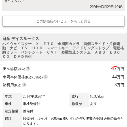
ざいました！
2026年03月29日 10:08
この販売店のレビューをもっと見る
日産 デイズルークス
ハイウェイスター Ｘ ＥＴＣ 全周囲カメラ 両側スライド・片側電
動 ナビ ＴＶ ＨＩＤ スマートキー アイドリングストップ 電動格
納ミラー ベンチシート ＣＶＴ 盗難防止システム ＡＢＳ ＥＳＣ
ＣＤ ＤＶＤ再生
47
支払総額
万円
(税込)
44
車両本体価格
万円
(税込)(リ済込)
3
諸費用
万円
(税込)
年式
2014(平成26)年
走行
10.3万km
車検
車検整備付
修復歴
あり
法定整備
整備付
保証
[保証付]：3ヶ月・3000km ※いずれか早い時期が保証適用の条件と
なります。