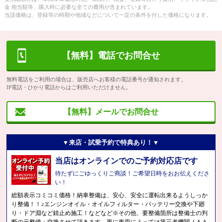
金 相当額等、購入時に必要な全ての費用が含まれています。
当該価格は、登録等の時期や地域などについて一定の条件を付した価格になります。
【無料】電話でお問合せ
無料電話をご利用の場合は、販売店へお客様の電話番号が通知されます。
IP電話・ひかり電話からはご利用いただけません。
【無料】メールでお問合せ
▼来店・試乗予約で特典あり！▼
当店はオンラインでのご予約対応店です
待たずにごゆっくりご商談！ご希望日時をおお伝えくださ
い！
総額表示コミコミ価格！納車整備は、安心、安全に運転出来るようしっか
り整備！！♪エンジンオイル・オイルフィルター・バッテリー交換や下廻
り・ドア淵など錆止め施工！などなど※その他、要整備箇所は整備士の判