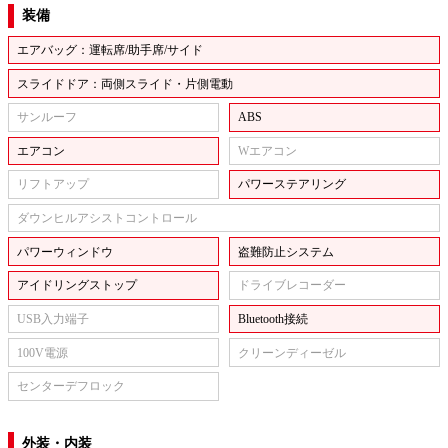
装備
エアバッグ：運転席/助手席/サイド
スライドドア：両側スライド・片側電動
サンルーフ
ABS
エアコン
Wエアコン
リフトアップ
パワーステアリング
ダウンヒルアシストコントロール
パワーウィンドウ
盗難防止システム
アイドリングストップ
ドライブレコーダー
USB入力端子
Bluetooth接続
100V電源
クリーンディーゼル
センターデフロック
外装・内装