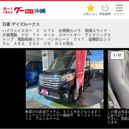
お気に入り
閲覧履歴
メニュー
日産 デイズルークス
ハイウェイスター Ｘ ＥＴＣ 全周囲カメラ 両側スライド・
片側電動 ナビ ＴＶ ＨＩＤ スマートキー アイドリングス
トップ 電動格納ミラー ベンチシート ＣＶＴ 盗難防止シス
テム ＡＢＳ ＥＳＣ ＣＤ ＤＶＤ再生
1
/
57
車選びの必須アイテム、ＥＴＣ付きとなります！
この度は当店
ミュージックプレイヤー接続可 Ｂｌｕｅｔｏｏ
にありがとう
ｔｈ アルミホイール
下さい。気軽
ります。