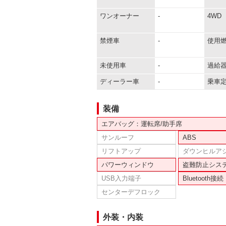
ワンオーナー
-
4WD
禁煙車
-
使用
未使用車
-
過給
ディーラー車
-
乗車
装備
エアバッグ：運転席/助手席
サンルーフ
ABS
リフトアップ
ダウンヒルア
パワーウィンドウ
盗難防止シス
USB入力端子
Bluetooth接続
センターデフロック
外装・内装