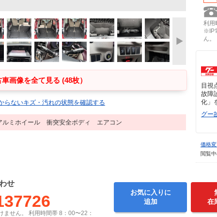
利用時
※I
ん。
車画像を全て見る (48枚）
目視
故障
化」
からないキズ・汚れの状態を確認する
グー
アルミホイール 衝突安全ボディ エアコン
価格変
閲覧中
わせ
お気に入りに
137726
追加
在
ません。 利用時間帯 8：00〜22：