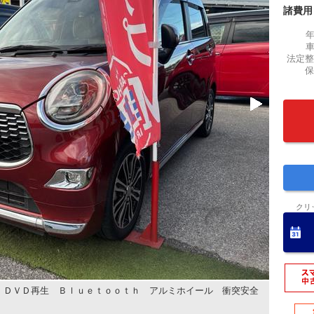
諸費用
法定整
保
クリ
 ＤＶＤ再生 Ｂｌｕｅｔｏｏｔｈ アルミホイール 衝突安全