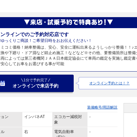
オンラインでのご予約対応店です
ごゆっくりご商談！ご希望日時をおお伝えください！
コミコミ価格！納車整備は、安心、安全に運転出来るようしっかり整備！！♪
交換や下廻り・ドア淵など錆止め施工！などなど※その他、要整備箇所は整備
車両によっては第三者機関ＪＡＡ日本鑑定協会にて車両の鑑定を実施し鑑定書
ご安心してお車をお選びする事が可能
1分で予約完了
オンライン予約とは！？
オンラインで来店予約
装備略号/用語解説
ション
インパネAT
エコカー減税対
-
象
ドル
右
電気自動車
-