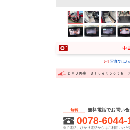
中古
写真ではわ
ＤＶＤ再生 Ｂｌｕｅｔｏｏｔｈ 
無料電話でお問い合
無料
0078-6044-
※IP電話、ひかり電話からはご利用いただけ