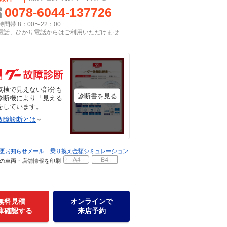
0078-6044-137726
間帯 8：00〜22：00
P電話、ひかり電話からはご利用いただけませ
点検で見えない部分も
診断書を見る
診断機により「見える
をしています。
故障診断とは
更お知らせメール
乗り換え金額シミュレーション
の車両・店舗情報を印刷
無料見積
オンラインで
庫確認する
来店予約