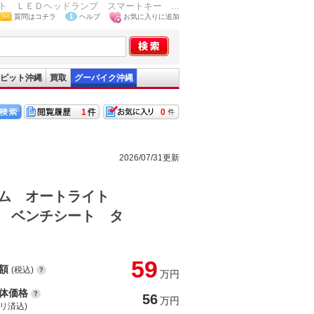
 ＬＥＤヘッドランプ スマートキー ...
質問はコチラ
ヘルプ
お気に入りに追加
ピット沖縄
買取
グーバイク沖縄
1
0
2026/07/31更新
テム オートライト
 ベンチシート タ
59
額
(税込)
万円
体価格
56
万円
(リ済込)