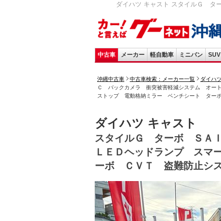
ダイハツ キャスト スタイルＧ タ
中古車
メーカー
軽自動車
ミニバン
SUV
沖縄中古車
中古車検索：メーカー一覧
ダイハ
Ｃ バックカメラ 衝突被害軽減システム オー
ストップ 電動格納ミラー ベンチシート ター
ダイハツ キャスト
スタイルＧ ターボ ＳＡ
ＬＥＤヘッドランプ スマ
ーボ ＣＶＴ 盗難防止シ