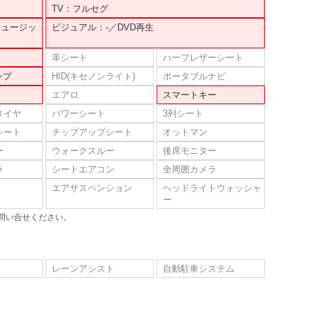
TV：フルセグ
ミュージッ
ビジュアル：-／DVD再生
革シート
ハーフレザーシート
ンプ
HID(キセノンライト)
ポータブルナビ
エアロ
スマートキー
タイヤ
パワーシート
3列シート
シート
チップアップシート
オットマン
ー
ウォークスルー
後席モニター
ラ
シートエアコン
全周囲カメラ
エアサスペンション
ヘッドライトウォッシャ
ー
問い合せください。
レーンアシスト
自動駐車システム