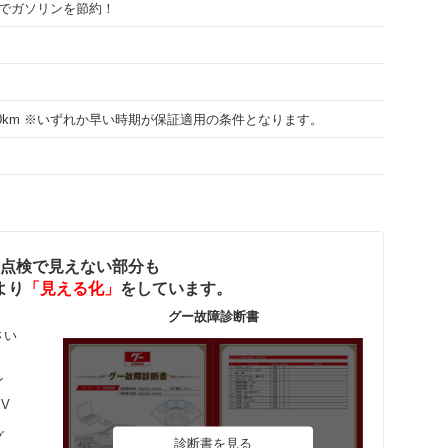
でガソリンを節約！
000km ※いずれか早い時期が保証適用の条件となります。
点検で見えない部分も
より
「見える化」
をしています。
グー故障診断書
さい
ン
EV
グ
診断書を見る