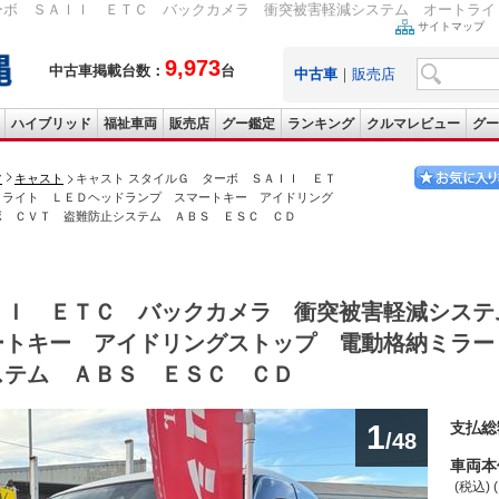
ーボ ＳＡＩＩ ＥＴＣ バックカメラ 衝突被害軽減システム オートライト
サイトマップ
9,973
中古車掲載台数：
台
中古車
｜
販売店
ハイブリッド
福祉車両
販売店
グー鑑定
ランキング
クルマレビュー
グー
ツ
キャスト
キャスト スタイルＧ ターボ ＳＡＩＩ ＥＴ
トライト ＬＥＤヘッドランプ スマートキー アイドリング
ボ ＣＶＴ 盗難防止システム ＡＢＳ ＥＳＣ ＣＤ
ＩＩ ＥＴＣ バックカメラ 衝突被害軽減シス
ートキー アイドリングストップ 電動格納ミラー
ステム ＡＢＳ ＥＳＣ ＣＤ
1
支払総
/48
車両本
(税込) 