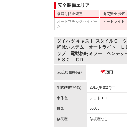
安全装備エリア
横滑り防止装置
衝突安全ボデ
オートマチックハイビー
オートライト
ム
ダイハツ キャスト スタイルＧ 
軽減システム オートライト Ｌ
ップ 電動格納ミラー ベンチシ
ＥＳＣ ＣＤ
59
支払総額
(税込)
万円
年式(初度登録)
2015(平成27)年
車体色
レッドＩＩ
排気
660cc
修復歴
修復歴なし