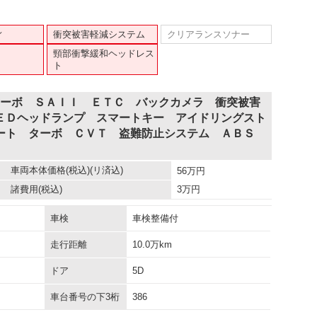
ィ
衝突被害軽減システム
クリアランスソナー
頸部衝撃緩和ヘッドレス
ト
ターボ ＳＡＩＩ ＥＴＣ バックカメラ 衝突被害
ＥＤヘッドランプ スマートキー アイドリングスト
ート ターボ ＣＶＴ 盗難防止システム ＡＢＳ
車両本体価格
(税込)(リ済込)
56
万円
諸費用
(税込)
3
万円
車検
車検整備付
走行距離
10.0万km
ドア
5D
車台番号の下3桁
386