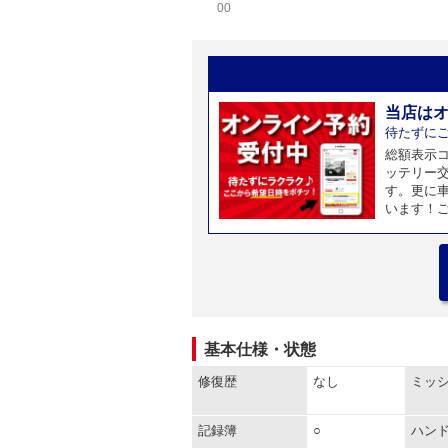
00
当店は
待たずに
総額表示
ッテリー
す。更に
います！
基本仕様・状態
修復歴
なし
ミッ
記録簿
○
ハン