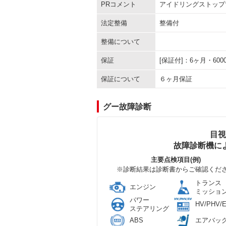
PRコメント
アイドリングストップ
法定整備
整備付
整備について
保証
[保証付]：6ヶ月・6
保証について
６ヶ月保証
グー故障診断
目視
故障診断機に
主要点検項目(例)
※診断結果は診断書からご確認くだ
トランス
エンジン
ミッショ
パワー
HV/PHV/
ステアリング
ABS
エアバッ