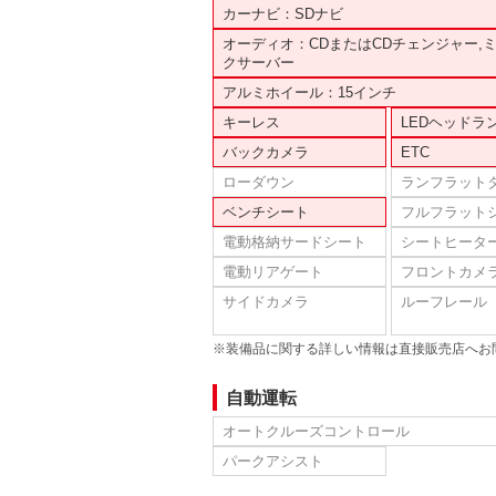
カーナビ：SDナビ
オーディオ：CDまたはCDチェンジャー,
クサーバー
アルミホイール：15インチ
キーレス
LEDヘッドラ
バックカメラ
ETC
ローダウン
ランフラット
ベンチシート
フルフラット
電動格納サードシート
シートヒータ
電動リアゲート
フロントカメ
サイドカメラ
ルーフレール
※装備品に関する詳しい情報は直接販売店へお
自動運転
オートクルーズコントロール
パークアシスト