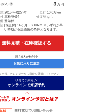
3
(税込)
万円
年式
2015(平成27)年
走行
10.0万km
車検
車検整備付
修復歴
なし
備
整備付
証
[保証付]：6ヶ月・6000km ※いずれか早
い時期が保証適用の条件となります。
無料見積・在庫確認する
現在
0
人が検討中
お気に入りに追加
ック後、カレンダーから日時を選択してください
1分で予約完了
オンラインで来店予約
無料電話でお問い合わせ
無料