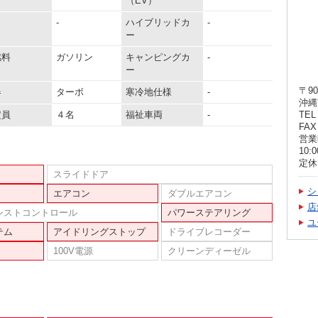
（EV）
-
ハイブリッドカ
-
ー
燃料
ガソリン
キャンピングカ
-
ー
〒90
器
ターボ
寒冷地仕様
-
沖縄
定員
４名
福祉車両
-
TEL 
FAX 
営業時
10:
定休
スライドドア
シ
エアコン
ダブルエアコン
店
シストコントロール
パワーステアリング
ユ
テム
アイドリングストップ
ドライブレコーダー
100V電源
クリーンディーゼル