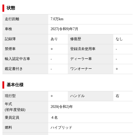
状態
走行距離
7.0万km
車検
2027(令和9)年7月
記録簿
あり
修復歴
なし
禁煙車
○
登録済未使用車
-
輸入認定中古車
-
ディーラー車
-
鑑定書付き
-
ワンオーナー
○
基本仕様
現行型
○
ハンドル
右
年式
2020(令和2)年
(初年度登録)
乗員定員
４名
燃料
ハイブリッド