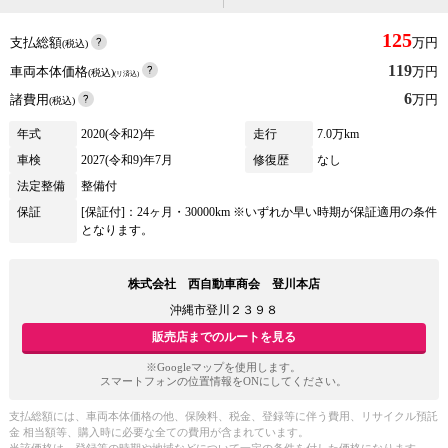
125
支払総額
万円
(税込)
119
車両本体価格
万円
(税込)
(リ済込)
6
諸費用
万円
(税込)
年式
2020(令和2)年
走行
7.0万km
車検
2027(令和9)年7月
修復歴
なし
法定整備
整備付
保証
[保証付]：24ヶ月・30000km ※いずれか早い時期が保証適用の条件
となります。
株式会社 西自動車商会 登川本店
沖縄市登川２３９８
販売店までのルートを見る
※Googleマップを使用します。
スマートフォンの位置情報をONにしてください。
支払総額には、車両本体価格の他、保険料、税金、登録等に伴う費用、リサイクル預託
金 相当額等、購入時に必要な全ての費用が含まれています。