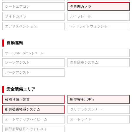
シートエアコン
全周囲カメラ
サイドカメラ
ルーフレール
エアサスペンション
ヘッドライトウォッシャー
自動運転
オートクルーズコントロール
レーンアシスト
自動駐車システム
パークアシスト
安全装備エリア
横滑り防止装置
衝突安全ボディ
衝突被害軽減システム
クリアランスソナー
オートマチックハイビーム
オートライト
頸部衝撃緩和ヘッドレスト