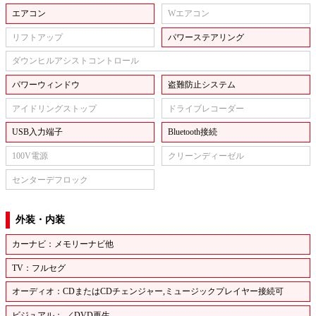
エアコン
Wエアコン
リフトアップ
パワーステアリング
ダウンヒルアシストコントロール
パワーウィンドウ
盗難防止システム
アイドリングストップ
ドライブレコーダー
USB入力端子
Bluetooth接続
100V電源
クリーンディーゼル
センターデフロック
外装・内装
カーナビ：メモリーナビ他
TV：フルセグ
オーディオ：CDまたはCDチェンジャー,ミュージックプレイヤー接続可
ビジュアル：-／DVD再生