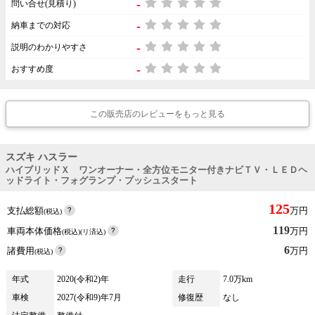
-
問い合せ(見積り)
-
納車までの対応
-
説明のわかりやすさ
-
おすすめ度
この販売店のレビューをもっと見る
スズキ ハスラー
ハイブリッドＸ ワンオーナー・全方位モニター付きナビＴＶ・ＬＥＤヘ
ッドライト・フォグランプ・プッシュスタート
125
支払総額
万円
(税込)
119
車両本体価格
万円
(税込)(リ済込)
6
諸費用
万円
(税込)
年式
2020(令和2)年
走行
7.0万km
車検
2027(令和9)年7月
修復歴
なし