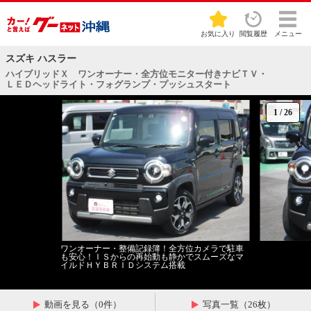
お気に入り
閲覧履歴
メニュー
スズキ ハスラー
ハイブリッドＸ ワンオーナー・全方位モニター付きナビＴＶ・
ＬＥＤヘッドライト・フォグランプ・プッシュスタート
1
/
26
ワンオーナー・整備記録簿！全方位カメラで駐車
も安心！ＩＳからの再始動も静かでスムーズなマ
イルドＨＹＢＲＩＤシステム搭載
動画を見る（0件）
写真一覧（26枚）