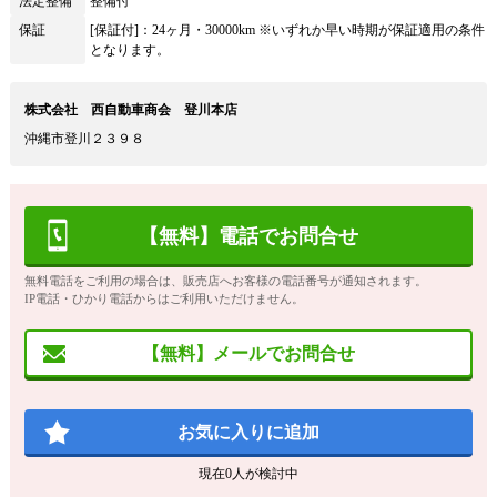
法定整備
整備付
保証
[保証付]：24ヶ月・30000km ※いずれか早い時期が保証適用の条件
となります。
株式会社 西自動車商会 登川本店
沖縄市登川２３９８
【無料】電話でお問合せ
無料電話をご利用の場合は、販売店へお客様の電話番号が通知されます。
IP電話・ひかり電話からはご利用いただけません。
【無料】メールでお問合せ
お気に入りに追加
現在
0
人が検討中