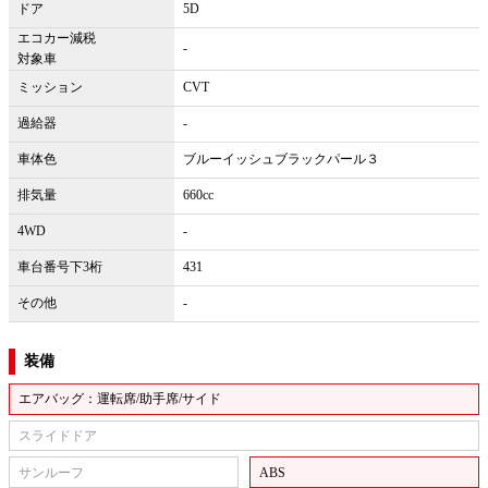
ドア
5D
エコカー減税
-
対象車
ミッション
CVT
過給器
-
車体色
ブルーイッシュブラックパール３
排気量
660cc
4WD
-
車台番号下3桁
431
その他
-
装備
エアバッグ：運転席/助手席/サイド
スライドドア
サンルーフ
ABS