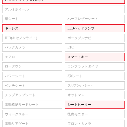
アルミホイール
革シート
ハーフレザーシート
キーレス
LEDヘッドランプ
HID(キセノンライト)
ポータブルナビ
バックカメラ
ETC
エアロ
スマートキー
ローダウン
ランフラットタイヤ
パワーシート
3列シート
ベンチシート
フルフラットシート
チップアップシート
オットマン
電動格納サードシート
シートヒーター
ウォークスルー
後席モニター
電動リアゲート
フロントカメラ