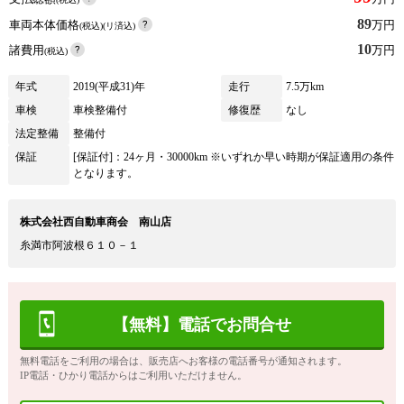
89
車両本体価格
万円
(税込)(リ済込)
10
諸費用
万円
(税込)
年式
2019(平成31)年
走行
7.5万km
車検
車検整備付
修復歴
なし
法定整備
整備付
保証
[保証付]：24ヶ月・30000km ※いずれか早い時期が保証適用の条件
となります。
株式会社西自動車商会 南山店
糸満市阿波根６１０－１
【無料】電話でお問合せ
無料電話をご利用の場合は、販売店へお客様の電話番号が通知されます。
IP電話・ひかり電話からはご利用いただけません。