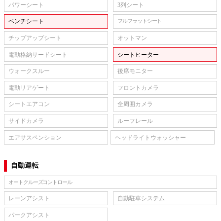
パワーシート
3列シート
ベンチシート
フルフラットシート
チップアップシート
オットマン
電動格納サードシート
シートヒーター
ウォークスルー
後席モニター
電動リアゲート
フロントカメラ
シートエアコン
全周囲カメラ
サイドカメラ
ルーフレール
エアサスペンション
ヘッドライトウォッシャー
自動運転
オートクルーズコントロール
レーンアシスト
自動駐車システム
パークアシスト