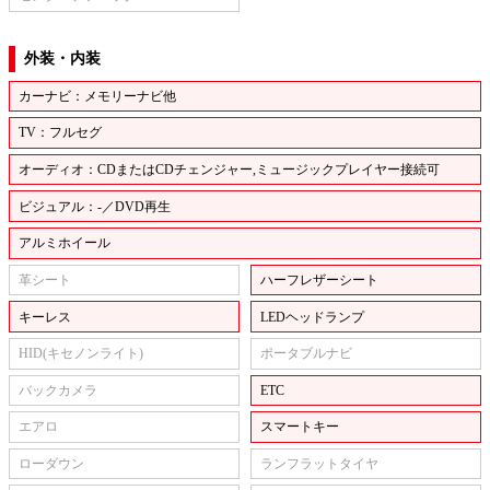
外装・内装
カーナビ：メモリーナビ他
TV：フルセグ
オーディオ：CDまたはCDチェンジャー,ミュージックプレイヤー接続可
ビジュアル：-／DVD再生
アルミホイール
革シート
ハーフレザーシート
キーレス
LEDヘッドランプ
HID(キセノンライト)
ポータブルナビ
バックカメラ
ETC
エアロ
スマートキー
ローダウン
ランフラットタイヤ