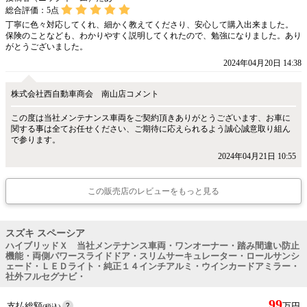
総合評価：
5
点
丁寧に色々対応してくれ、細かく教えてくださり、安心して購入出来ました。
保険のことなども、わかりやすく説明してくれたので、勉強になりました。あり
がとうございました。
2024年04月20日 14:38
株式会社西自動車商会 南山店コメント
この度は当社メンテナンス車両をご契約頂きありがとうございます、お車に
関する事は全てお任せください、ご期待に応えられるよう誠心誠意取り組ん
で参ります。
2024年04月21日 10:55
この販売店のレビューをもっと見る
スズキ スペーシア
ハイブリッドＸ 当社メンテナンス車両・ワンオーナー・踏み間違い防止
機能・両側パワースライドドア・スリムサーキュレーター・ロールサンシ
ェード・ＬＥＤライト・純正１４インチアルミ・ウインカードアミラー・
社外フルセグナビ・
99
支払総額
万円
(税込)