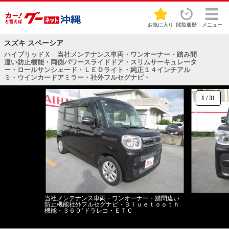
お気に入り
閲覧履歴
メニュー
スズキ スペーシア
ハイブリッドＸ 当社メンテナンス車両・ワンオーナー・踏み間
違い防止機能・両側パワースライドドア・スリムサーキュレータ
ー・ロールサンシェード・ＬＥＤライト・純正１４インチアル
ミ・ウインカードアミラー・社外フルセグナビ・
1
/
31
当社メンテナンス車両・ワンオーナー・踏間違い
防止機能社外フルセグナビ・Ｂｌｕｅｔｏｏｔｈ
機能・３６０°ドラレコ・ＥＴＣ