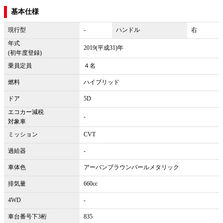
基本仕様
現行型
-
ハンドル
右
年式
2019(平成31)年
(初年度登録)
乗員定員
４名
燃料
ハイブリッド
ドア
5D
エコカー減税
-
対象車
ミッション
CVT
過給器
-
車体色
アーバンブラウンパールメタリック
排気量
660cc
4WD
-
車台番号下3桁
835