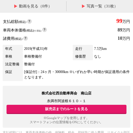
動画を見る（0件）
写真一覧（31枚）
99
支払総額
万円
(税込)
89
車両本体価格
万円
(税込)
(リ済込)
10
諸費用
万円
(税込)
年式
2019(平成31)年
走行
7.5万km
車検
車検整備付
修復歴
なし
法定整備
整備付
保証
[保証付]：24ヶ月・30000km ※いずれか早い時期が保証適用の条件
となります。
株式会社西自動車商会 南山店
糸満市阿波根６１０－１
販売店までのルートを見る
※Googleマップを使用します。
スマートフォンの位置情報をONにしてください。
支払総額には、車両本体価格の他、保険料、税金、登録等に伴う費用、リサイクル預託