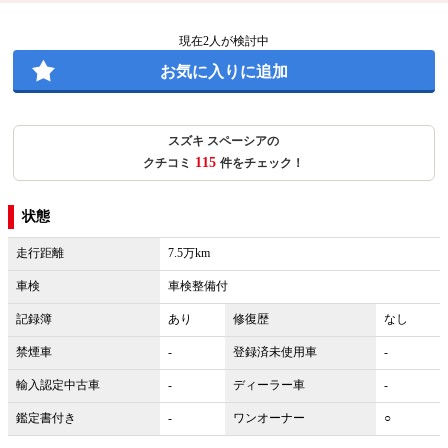
現在
2
人が検討中
お気に入りに追加
スズキ スペーシアの
115
クチコミ
件をチェック！
状態
走行距離
7.5万km
車検
車検整備付
記録簿
あり
修復歴
なし
禁煙車
-
登録済未使用車
-
輸入認定中古車
-
ディーラー車
-
鑑定書付き
-
ワンオーナー
○