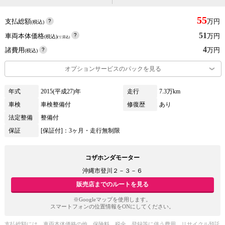
55
支払総額
万円
(税込)
51
車両本体価格
万円
(税込)
(リ済込)
4
諸費用
万円
(税込)
オプションサービスのパックを見る
年式
2015(平成27)年
走行
7.3万km
車検
車検整備付
修復歴
あり
法定整備
整備付
保証
[保証付]：3ヶ月・走行無制限
コザホンダモーター
沖縄市登川２－３－６
販売店までのルートを見る
※Googleマップを使用します。
スマートフォンの位置情報をONにしてください。
支払総額には、車両本体価格の他、保険料、税金、登録等に伴う費用、リサイクル預託