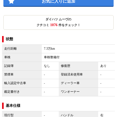
お気に入りに追加
ダイハツ ムーヴの
1076
クチコミ
件をチェック！
状態
走行距離
7.3万km
車検
車検整備付
記録簿
なし
修復歴
あり
禁煙車
-
登録済未使用車
-
輸入認定中古車
-
ディーラー車
-
鑑定書付き
-
ワンオーナー
-
基本仕様
現行型
-
ハンドル
右