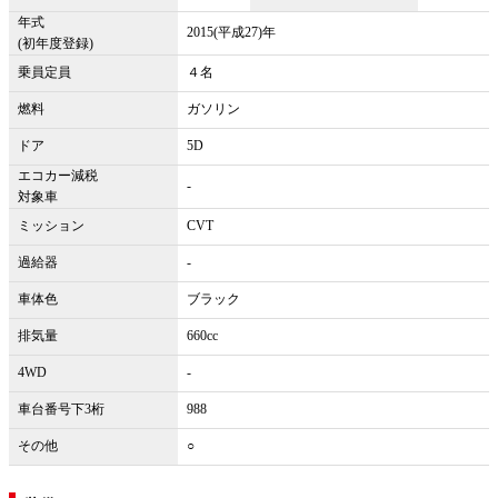
年式
2015(平成27)年
(初年度登録)
乗員定員
４名
燃料
ガソリン
ドア
5D
エコカー減税
-
対象車
ミッション
CVT
過給器
-
車体色
ブラック
排気量
660cc
4WD
-
車台番号下3桁
988
その他
○