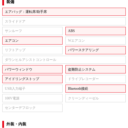
装備
エアバッグ：運転席/助手席
スライドドア
サンルーフ
ABS
エアコン
Wエアコン
リフトアップ
パワーステアリング
ダウンヒルアシストコントロール
パワーウィンドウ
盗難防止システム
アイドリングストップ
ドライブレコーダー
USB入力端子
Bluetooth接続
100V電源
クリーンディーゼル
センターデフロック
外装・内装