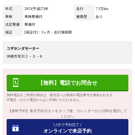
年式
2015(平成27)年
走行
7.3万km
車検
車検整備付
修復歴
あり
法定整備
整備付
保証
[保証付]：3ヶ月・走行無制限
コザホンダモーター
沖縄市登川２－３－６
【無料】電話でお問合せ
無料電話をご利用の場合は、販売店へお客様の電話番号が通知されます。
IP電話・ひかり電話からはご利用いただけません。
【無料予約】来店予約ボタンをタップ後、カレンダーから日時を選択して
ください
1分で予約完了
オンラインで来店予約