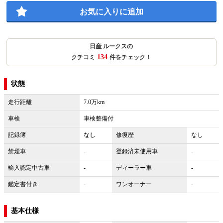
お気に入りに追加
日産 ルークスの
134
クチコミ
件をチェック！
状態
走行距離
7.0万km
車検
車検整備付
記録簿
なし
修復歴
なし
禁煙車
-
登録済未使用車
-
輸入認定中古車
-
ディーラー車
-
鑑定書付き
-
ワンオーナー
-
基本仕様