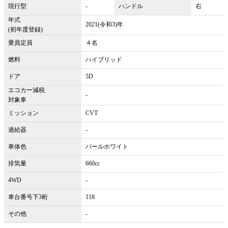
現行型
-
ハンドル
右
年式
2021(令和3)年
(初年度登録)
乗員定員
４名
燃料
ハイブリッド
ドア
5D
エコカー減税
-
対象車
ミッション
CVT
過給器
-
車体色
パールホワイト
排気量
660cc
4WD
-
車台番号下3桁
118
その他
-