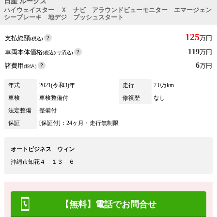
日産 ルークス
ハイウェイスター Ｘ ナビ アラウンドビューモニター エマージェン
シーブレーキ 地デジ プッシュスタート
125
支払総額
万円
(税込)
119
車両本体価格
万円
(税込)(リ済込)
6
諸費用
万円
(税込)
年式
2021(令和3)年
走行
7.0万km
車検
車検整備付
修復歴
なし
法定整備
整備付
保証
[保証付]：24ヶ月・走行無制限
オートビジネス ウィン
沖縄市知花４－１３－６
【無料】電話でお問合せ