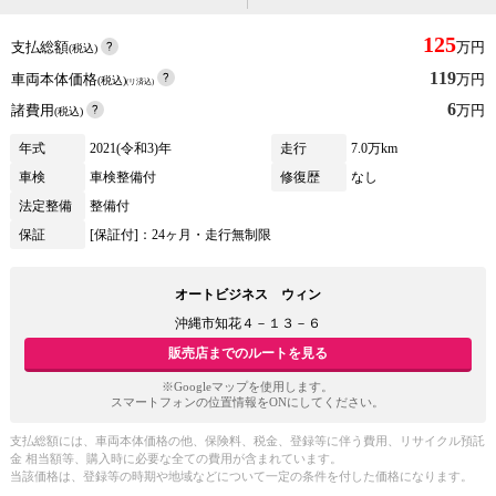
125
支払総額
万円
(税込)
119
車両本体価格
万円
(税込)
(リ済込)
6
諸費用
万円
(税込)
年式
2021(令和3)年
走行
7.0万km
車検
車検整備付
修復歴
なし
法定整備
整備付
保証
[保証付]：24ヶ月・走行無制限
オートビジネス ウィン
沖縄市知花４－１３－６
販売店までのルートを見る
※Googleマップを使用します。
スマートフォンの位置情報をONにしてください。
支払総額には、車両本体価格の他、保険料、税金、登録等に伴う費用、リサイクル預託
金 相当額等、購入時に必要な全ての費用が含まれています。
当該価格は、登録等の時期や地域などについて一定の条件を付した価格になります。