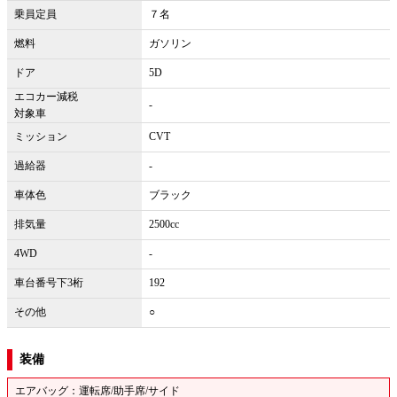
乗員定員
７名
燃料
ガソリン
ドア
5D
エコカー減税
-
対象車
ミッション
CVT
過給器
-
車体色
ブラック
排気量
2500cc
4WD
-
車台番号下3桁
192
その他
○
装備
エアバッグ：運転席/助手席/サイド