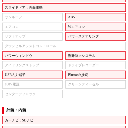
スライドドア：両面電動
サンルーフ
ABS
エアコン
Wエアコン
リフトアップ
パワーステアリング
ダウンヒルアシストコントロール
パワーウィンドウ
盗難防止システム
アイドリングストップ
ドライブレコーダー
USB入力端子
Bluetooth接続
100V電源
クリーンディーゼル
センターデフロック
外装・内装
カーナビ：SDナビ