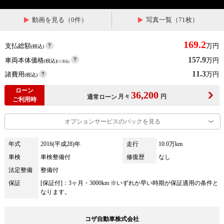
動画を見る（0件）
写真一覧（71枚）
169.2
支払総額
万円
(税込)
157.9
車両本体価格
万円
(税込)
(リ済込)
11.3
諸費用
万円
(税込)
ローン
36,200
月々
円
通常ローン
ご利用時
オプションサービスのパックを見る
年式
2016(平成28)年
走行
10.0万km
車検
車検整備付
修復歴
なし
法定整備
整備付
保証
[保証付]：3ヶ月・3000km ※いずれか早い時期が保証適用の条件と
なります。
コザ自動車株式会社