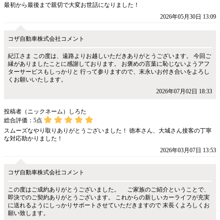
最初から最後まで親切で大変お世話になりました！
2026年05月30日 13:09
コザ自動車株式会社コメント
紀江さま この度は、遠路よりお越しいただきありがとうございます。 今回ご
縁がありましたことに感謝しております。 お褒めの言葉に恥じないようアフ
ターサービスもしっかりと 行って参りますので、末永いお付き合いをよろし
くお願いいたします。
2026年07月02日 18:33
投稿者（ニックネーム）しろた
総合評価：
5
点
スムーズなやり取りありがとうございました！ 徳本さん、大城さん接客の丁寧
な対応助かりました！
2026年03月07日 13:53
コザ自動車株式会社コメント
この度はご成約ありがとうございました。 ご家族のご紹介ということで、
即決でのご契約ありがとうございます。 これからの新しいカーライフが充実
に送れるようにしっかりサポートさせていただきますので 末長くよろしくお
願い致します。