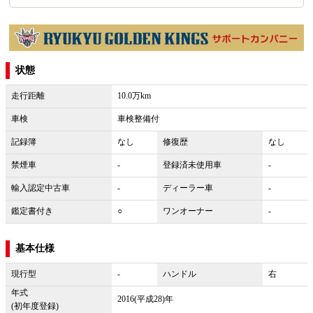
状態
走行距離
10.0万km
車検
車検整備付
記録簿
なし
修復歴
なし
禁煙車
-
登録済未使用車
-
輸入認定中古車
-
ディーラー車
-
鑑定書付き
○
ワンオーナー
-
基本仕様
現行型
-
ハンドル
右
年式
2016(平成28)年
(初年度登録)