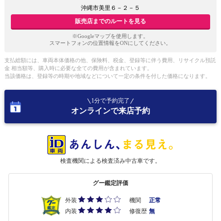
沖縄市美里６－２－５
販売店までのルートを見る
※Googleマップを使用します。
スマートフォンの位置情報をONにしてください。
支払総額には、車両本体価格の他、保険料、税金、登録等に伴う費用、リサイクル預託
金 相当額等、購入時に必要な全ての費用が含まれています。
当該価格は、登録等の時期や地域などについて一定の条件を付した価格になります。
1分で予約完了
オンラインで来店予約
検査機関による検査済み中古車です。
グー鑑定評価
外装
機関
正常
内装
修復歴
無