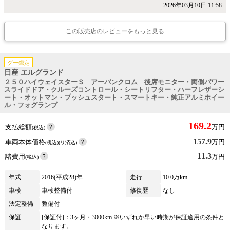
2026年03月10日 11:58
この販売店のレビューをもっと見る
グー鑑定
日産 エルグランド
２５０ハイウェイスターＳ アーバンクロム 後席モニター・両側パワー
スライドドア・クルーズコントロール・シートリフター・ハーフレザーシ
ート・オットマン・プッシュスタート・スマートキー・純正アルミホイー
ル・フォグランプ
169.2
支払総額
万円
(税込)
157.9
車両本体価格
万円
(税込)(リ済込)
11.3
諸費用
万円
(税込)
年式
2016(平成28)年
走行
10.0万km
車検
車検整備付
修復歴
なし
法定整備
整備付
保証
[保証付]：3ヶ月・3000km ※いずれか早い時期が保証適用の条件と
なります。