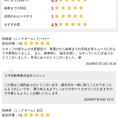
4.9
問い合せ(見積り)
5
納車までの対応
5
説明のわかりやすさ
4.9
おすすめ度
投稿者（ニックネーム）たーけー
総合評価：
5
点
スタッフの皆さんが大変親切で、車選びから納車までの手続き等スムーズに行え
て大変助かりました。 また、納車時に「誕生日祝い」もやっていただきありが
とうございました。本当にありがとうございました。😀
2026年07月13日 16:28
コザ自動車株式会社コメント
この度はご成約ありがとうございます。誕生日を一緒に祝うことができこち
らもうれしいです。 乗り終えるまでしっかりサポートさせていただきますの
で今後ともよろしくお願いいたします。
2026年07月16日 10:55
投稿者（ニックネーム）紀江
総合評価：
5
点