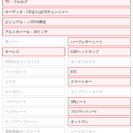
TV：フルセグ
オーディオ：CDまたはCDチェンジャー
ビジュアル：-／DVD再生
アルミホイール：18インチ
革シート
ハーフレザーシート
キーレス
LEDヘッドランプ
HID(キセノンライト)
ポータブルナビ
バックカメラ
ETC
エアロ
スマートキー
ローダウン
ランフラットタイヤ
パワーシート
3列シート
ベンチシート
フルフラットシート
チップアップシート
オットマン
電動格納サードシート
シートヒーター