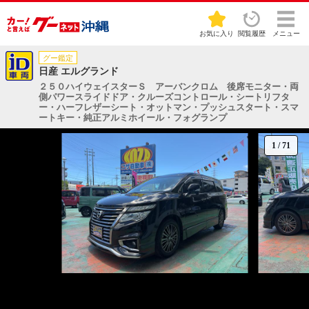
お気に入り
閲覧履歴
メニュー
グー鑑定
日産 エルグランド
２５０ハイウェイスターＳ アーバンクロム 後席モニター・両
側パワースライドドア・クルーズコントロール・シートリフタ
ー・ハーフレザーシート・オットマン・プッシュスタート・スマ
ートキー・純正アルミホイール・フォグランプ
1
/
71