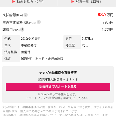
動画を見る（0件）
写真一覧（22枚）
83.7
支払総額
万円
(税込)
79
車両本体価格
万円
(税込)
(リ済込)
4.7
諸費用
万円
(税込)
年式
2019(令和1)年
走行
3.5万km
車検
車検整備付
修復歴
なし
法定整備
整備付
保証
[保証付]：24ヶ月・走行無制限
ナカダ自動車商会宜野湾店
宜野湾市大謝名５－１７－８
販売店までのルートを見る
※Googleマップを使用します。
スマートフォンの位置情報をONにしてください。
支払総額には、車両本体価格の他、保険料、税金、登録等に伴う費用、リサイクル預託
金 相当額等、購入時に必要な全ての費用が含まれています。
当該価格は、登録等の時期や地域などについて一定の条件を付した価格になります。