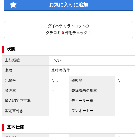
お気に入りに追加
ダイハツ ミラトコットの
6
クチコミ
件をチェック！
状態
走行距離
3.5万km
車検
車検整備付
記録簿
なし
修復歴
なし
禁煙車
○
登録済未使用車
-
輸入認定中古車
-
ディーラー車
-
鑑定書付き
-
ワンオーナー
-
基本仕様