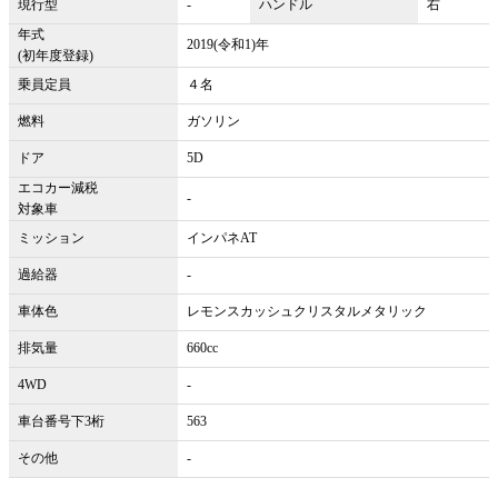
現行型
-
ハンドル
右
年式
2019(令和1)年
(初年度登録)
乗員定員
４名
燃料
ガソリン
ドア
5D
エコカー減税
-
対象車
ミッション
インパネAT
過給器
-
車体色
レモンスカッシュクリスタルメタリック
排気量
660cc
4WD
-
車台番号下3桁
563
その他
-