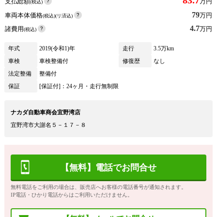
支払総額
万円
(税込)
79
車両本体価格
万円
(税込)(リ済込)
4.7
諸費用
万円
(税込)
年式
2019(令和1)年
走行
3.5万km
車検
車検整備付
修復歴
なし
法定整備
整備付
保証
[保証付]：24ヶ月・走行無制限
ナカダ自動車商会宜野湾店
宜野湾市大謝名５－１７－８
【無料】電話でお問合せ
無料電話をご利用の場合は、販売店へお客様の電話番号が通知されます。
IP電話・ひかり電話からはご利用いただけません。