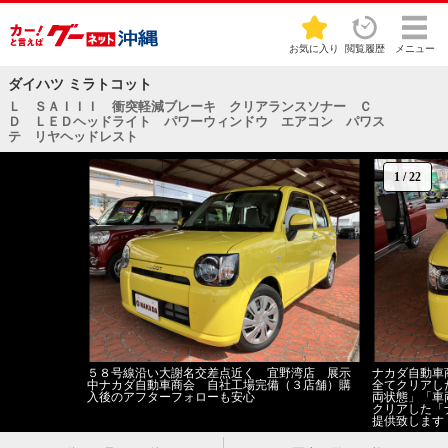
お気に入り
閲覧履歴
メニュー
ダイハツ ミラトコット
Ｌ ＳＡＩＩＩ 衝突軽減ブレーキ クリアランスソナー Ｃ
Ｄ ＬＥＤヘッドライト パワーウィンドウ エアコン パワス
テ リヤヘッドレスト
1
/
22
５８号線沿い大謝名交差点近く 宜野湾店 展示
ナカダ自動車
中ナカダ自動車商会 自社工場完備（３店舗）購
全てクリアし
入後のアフターフォローも安心
両状態」「車
クリアした「
提供致します