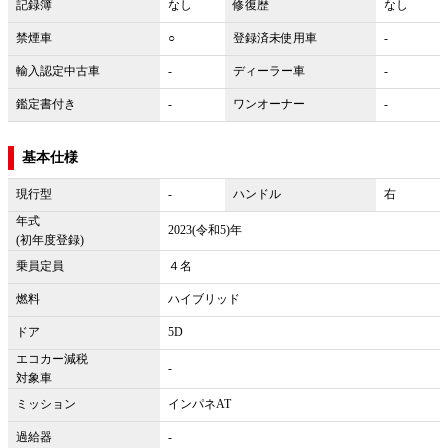
記録簿
なし
修復歴
なし
禁煙車
○
登録済未使用車
-
輸入認定中古車
-
ディーラー車
-
鑑定書付き
-
ワンオーナー
-
基本仕様
現行型
-
ハンドル
右
年式
2023(令和5)年
(初年度登録)
乗員定員
４名
燃料
ハイブリッド
ドア
5D
エコカー減税
-
対象車
ミッション
インパネAT
過給器
-