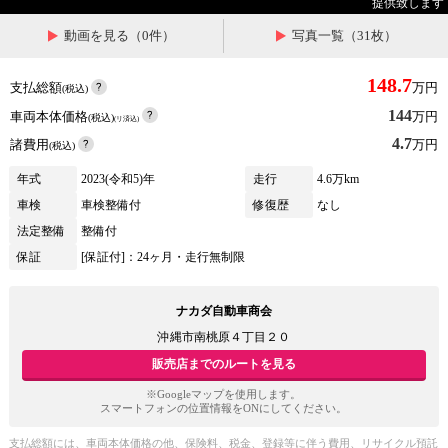
提供致します
動画を見る（0件）
写真一覧（31枚）
148.7
支払総額
万円
(税込)
144
車両本体価格
万円
(税込)
(リ済込)
4.7
諸費用
万円
(税込)
年式
2023(令和5)年
走行
4.6万km
車検
車検整備付
修復歴
なし
法定整備
整備付
保証
[保証付]：24ヶ月・走行無制限
ナカダ自動車商会
沖縄市南桃原４丁目２０
販売店までのルートを見る
※Googleマップを使用します。
スマートフォンの位置情報をONにしてください。
支払総額には、車両本体価格の他、保険料、税金、登録等に伴う費用、リサイクル預託