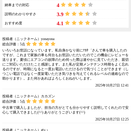
4
納車までの対応
3.9
説明のわかりやすさ
4.1
おすすめ度
投稿者（ニックネーム）yonayona
総合評価：
5
点
いろいろお世話になっています。私自身かなり前にﾅｶﾀ゛さんで車を購入したの
ですが、これまで家族の車も何台もお世話いただいたのでこの機会にレビューを
送ります。夏頃にエアコンの故障のため伺った際は速やかに見ていただき、親切
にご対応いただけたこと感謝します。また私が定期メンテナンス時期をよく忘れ
るのですが、時期になると一度お電話いただけるので気づくことができます（し
つこい電話ではなく一度架電いただき気づきを与えてくれるレベルの連絡なので
助かります）。また何かあればよろしくおねがいします。
2025年10月27日 12:41
投稿者（ニックネーム）カカズン
総合評価：
5
点
中古車で購入しましたが、担当の方がとても分かりやすく説明してくれたので安
心して購入できました(^^) ありがとうございます(^^)
2025年10月27日 12:25
投稿者（ニックネーム）めい