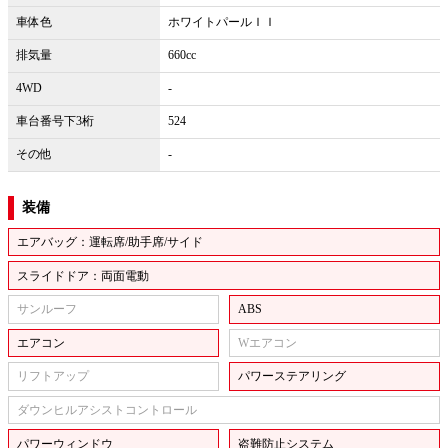
車体色
ホワイトパールＩＩ
排気量
660cc
4WD
-
車台番号下3桁
524
その他
-
装備
エアバッグ：運転席/助手席/サイド
スライドドア：両面電動
サンルーフ
ABS
エアコン
Wエアコン
リフトアップ
パワーステアリング
ダウンヒルアシストコントロール
パワーウィンドウ
盗難防止システム