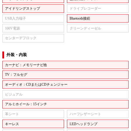
アイドリングストップ
ドライブレコーダー
USB入力端子
Bluetooth接続
100V電源
クリーンディーゼル
センターデフロック
外装・内装
カーナビ：メモリーナビ他
TV：フルセグ
オーディオ：CDまたはCDチェンジャー
ビジュアル
アルミホイール：15インチ
革シート
ハーフレザーシート
キーレス
LEDヘッドランプ