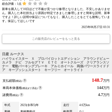
総合評価：
1
点
新車を購入して10日ほどで不備が見つかり修理となりました、不安しかありませ
ん。購入した本社担当より原因が特定できました修理しますと簡単な説明、新車
ですよ！詳しい説明や保証についてもなく、購入したことをとても後悔していま
す。保証してほしいです
2025年06月27日 03:31
この販売店のレビューをもっと見る
日産 ルークス
ハイウェイスター Ｘ プロパイロットエディション アラウンドビュー
カメラ ナビ フルセグＴＶ ＥＴＣ オートクルーズ クリアランスソ
ナー 電動パーキングブレーキ アルミホイール 両側パワースライドド
ア キープッシュスタート キーフリー オートライト
148.7
支払総額
万円
(税込)
144
車両本体価格
万円
(税込)(リ済込)
4.7
諸費用
万円
(税込)
年式
2023(令和5)年
走行
4.6万km
車検
車検整備付
修復歴
なし