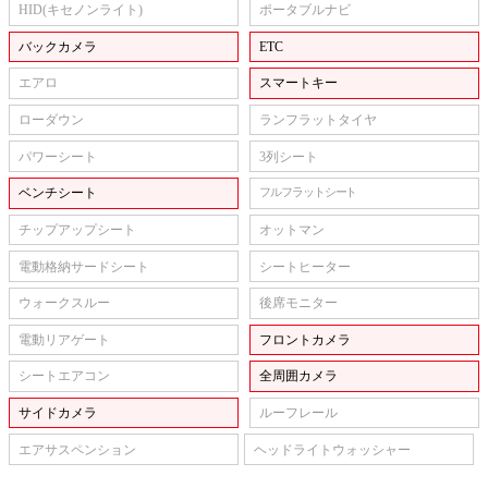
HID(キセノンライト)
ポータブルナビ
バックカメラ
ETC
エアロ
スマートキー
ローダウン
ランフラットタイヤ
パワーシート
3列シート
ベンチシート
フルフラットシート
チップアップシート
オットマン
電動格納サードシート
シートヒーター
ウォークスルー
後席モニター
電動リアゲート
フロントカメラ
シートエアコン
全周囲カメラ
サイドカメラ
ルーフレール
エアサスペンション
ヘッドライトウォッシャー