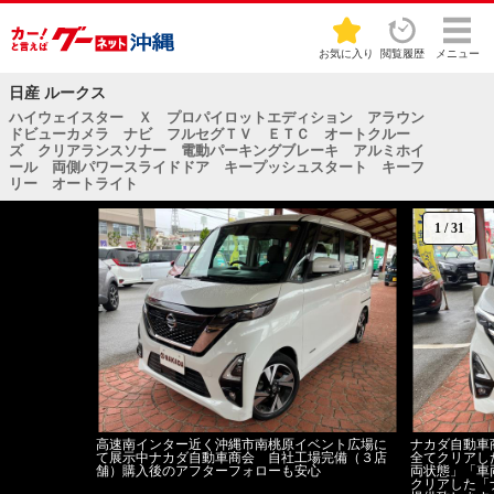
お気に入り
閲覧履歴
メニュー
日産 ルークス
ハイウェイスター Ｘ プロパイロットエディション アラウン
ドビューカメラ ナビ フルセグＴＶ ＥＴＣ オートクルー
ズ クリアランスソナー 電動パーキングブレーキ アルミホイ
ール 両側パワースライドドア キープッシュスタート キーフ
リー オートライト
1
/
31
高速南インター近く沖縄市南桃原イベント広場に
ナカダ自動車
て展示中ナカダ自動車商会 自社工場完備（３店
全てクリアし
舗）購入後のアフターフォローも安心
両状態」「車
クリアした「