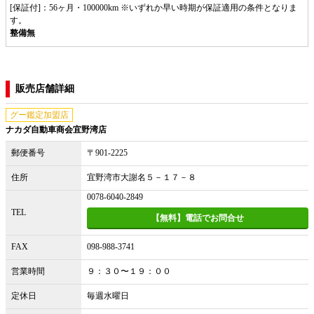
[保証付]：56ヶ月・100000km ※いずれか早い時期が保証適用の条件となりま
す。
整備無
販売店舗詳細
グー鑑定加盟店
ナカダ自動車商会宜野湾店
郵便番号
〒901-2225
住所
宜野湾市大謝名５－１７－８
0078-6040-2849
TEL
【無料】電話でお問合せ
FAX
098-988-3741
営業時間
９：３０〜１９：００
定休日
毎週水曜日