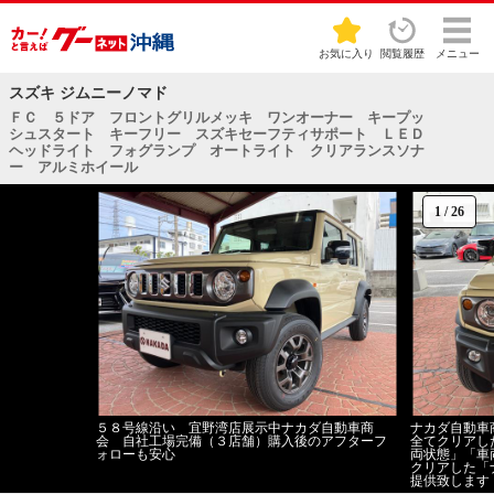
お気に入り
閲覧履歴
メニュー
スズキ ジムニーノマド
ＦＣ ５ドア フロントグリルメッキ ワンオーナー キープッ
シュスタート キーフリー スズキセーフティサポート ＬＥＤ
ヘッドライト フォグランプ オートライト クリアランスソナ
ー アルミホイール
1
/
26
５８号線沿い 宜野湾店展示中ナカダ自動車商
ナカダ自動車
会 自社工場完備（３店舗）購入後のアフターフ
全てクリアし
ォローも安心
両状態」「車
クリアした「
提供致します