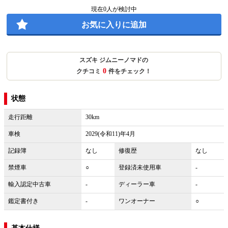
現在
0
人が検討中
お気に入りに追加
スズキ ジムニーノマドの
0
クチコミ
件をチェック！
状態
走行距離
30km
車検
2029(令和11)年4月
記録簿
なし
修復歴
なし
禁煙車
○
登録済未使用車
-
輸入認定中古車
-
ディーラー車
-
鑑定書付き
-
ワンオーナー
○