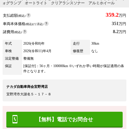
ォグランプ オートライト クリアランスソナー アルミホイール
359.2
支払総額
万円
(税込)
351
車両本体価格
万円
(税込)(リ済込)
8.2
諸費用
万円
(税込)
年式
2026(令和8)年
走行
30km
車検
2029(令和11)年4月
修復歴
なし
法定整備
整備無
保証
[保証付]：56ヶ月・100000km ※いずれか早い時期が保証適用の条
件となります。
ナカダ自動車商会宜野湾店
宜野湾市大謝名５－１７－８
【無料】電話でお問合せ