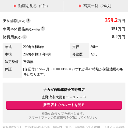
動画を見る（0件）
写真一覧（26枚）
359.2
支払総額
万円
(税込)
351
車両本体価格
万円
(税込)
(リ済込)
8.2
諸費用
万円
(税込)
年式
2026(令和8)年
走行
30km
車検
2029(令和11)年4月
修復歴
なし
法定整備
整備無
保証
[保証付]：56ヶ月・100000km ※いずれか早い時期が保証適用の条
件となります。
ナカダ自動車商会宜野湾店
宜野湾市大謝名５－１７－８
販売店までのルートを見る
※Googleマップを使用します。
スマートフォンの位置情報をONにしてください。
支払総額には、車両本体価格の他、保険料、税金、登録等に伴う費用、リサイクル預託