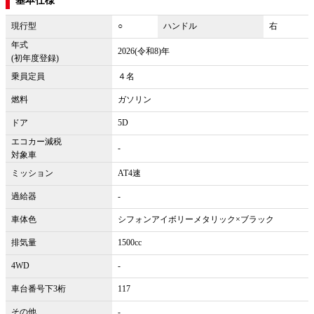
基本仕様
現行型
○
ハンドル
右
年式
2026(令和8)年
(初年度登録)
乗員定員
４名
燃料
ガソリン
ドア
5D
エコカー減税
-
対象車
ミッション
AT4速
過給器
-
車体色
シフォンアイボリーメタリック×ブラック
排気量
1500cc
4WD
-
車台番号下3桁
117
その他
-