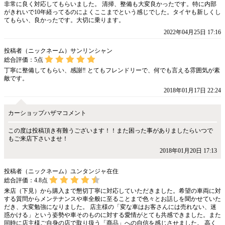
非常に良く対応してもらいました。 清掃、整備も大変良かったです。特に内部
がきれいで10年経ってるのによくここまでという感じでした。タイヤも新しくし
てもらい、良かったです。大切に乗ります。
2022年04月25日 17:16
投稿者（ニックネーム）サンリンシャン
総合評価：
5
点
丁寧に整備してもらい、感謝‼️ とてもフレンドリーで、何でも言える雰囲気が素
敵です。
2018年01月17日 22:24
カーショップハザマコメント
この度は投稿頂き有難うございます！！また困った事がありましたらいつで
もご来店下さいませ！
2018年01月20日 17:13
投稿者（ニックネーム）ユンタンジャ在住
総合評価：
4.8
点
来店（下見）から購入まで懇切丁寧に対応していただきました。希望の車両に対
する質問からメンテナンスや車全般に至ることまで色々とお話しを聞かせていた
だき、大変勉強になりました。 店主様の「変な車はお客さんには売れない、迷
惑かける」という姿勢や車そのものに対する愛情がとても共感できました。また
同時に店主様ご自身の店で取り扱う「商品」への自信を感じさせました。 高く