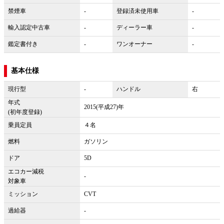
禁煙車
-
登録済未使用車
-
輸入認定中古車
-
ディーラー車
-
鑑定書付き
-
ワンオーナー
-
基本仕様
現行型
-
ハンドル
右
年式
2015(平成27)年
(初年度登録)
乗員定員
４名
燃料
ガソリン
ドア
5D
エコカー減税
-
対象車
ミッション
CVT
過給器
-