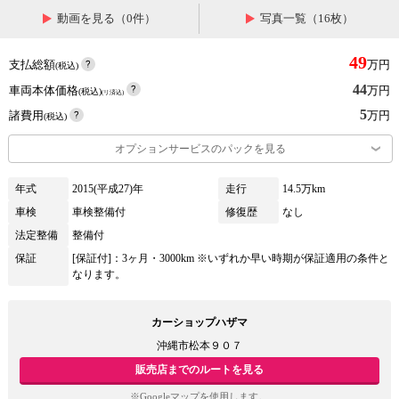
動画を見る（0件）
写真一覧（16枚）
49
支払総額
万円
(税込)
44
車両本体価格
万円
(税込)
(リ済込)
5
諸費用
万円
(税込)
オプションサービスのパックを見る
年式
2015(平成27)年
走行
14.5万km
車検
車検整備付
修復歴
なし
法定整備
整備付
保証
[保証付]：3ヶ月・3000km ※いずれか早い時期が保証適用の条件と
なります。
カーショップハザマ
沖縄市松本９０７
販売店までのルートを見る
※Googleマップを使用します。