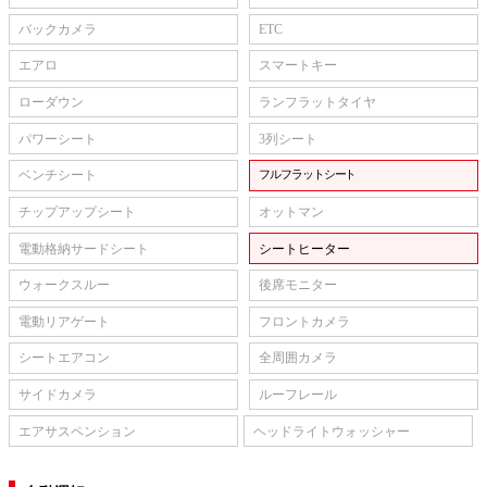
バックカメラ
ETC
エアロ
スマートキー
ローダウン
ランフラットタイヤ
パワーシート
3列シート
ベンチシート
フルフラットシート
チップアップシート
オットマン
電動格納サードシート
シートヒーター
ウォークスルー
後席モニター
電動リアゲート
フロントカメラ
シートエアコン
全周囲カメラ
サイドカメラ
ルーフレール
エアサスペンション
ヘッドライトウォッシャー