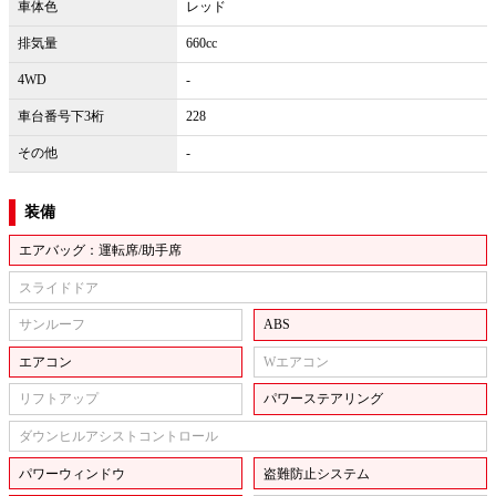
車体色
レッド
排気量
660cc
4WD
-
車台番号下3桁
228
その他
-
装備
エアバッグ：運転席/助手席
スライドドア
サンルーフ
ABS
エアコン
Wエアコン
リフトアップ
パワーステアリング
ダウンヒルアシストコントロール
パワーウィンドウ
盗難防止システム