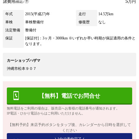
5
諸費用
万円
(税込)
年式
2015(平成27)年
走行
14.5万km
車検
車検整備付
修復歴
なし
法定整備
整備付
保証
[保証付]：3ヶ月・3000km ※いずれか早い時期が保証適用の条件と
なります。
カーショップハザマ
沖縄市松本９０７
【無料】電話でお問合せ
無料電話をご利用の場合は、販売店へお客様の電話番号が通知されます。
IP電話・ひかり電話からはご利用いただけません。
【無料予約】来店予約ボタンをタップ後、カレンダーから日時を選択して
ください