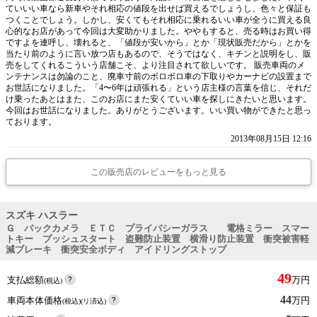
ていいい車なら新車やそれ相応の値段を出せば買えるでしょうし、色々と保証も
つくことでしょう。しかし、安くてもそれ相応に乗れるいい車が全うに買える良
心的なお店があって今回は大変助かりました。ややもすると、売る時はお買い得
ですよを連呼し、壊れると、「値段が安いから」とか「現状販売だから」とかを
当たり前のように言い放つ店もあるので、そうではなく、キチンと説明をし、販
売をしてくれるこういう店舗こそ、より注目されて欲しいです。 販売車両のメ
ンテナンスは勿論のこと、廃車寸前のボロボロ車の下取りやカーナビの設置まで
お世話になりました。「4〜6年は頑張れる」という店主様の言葉を信じ、それだ
け乗ったあとはまた、このお店にまた安くていい車を探しにきたいと思います。
今回はお世話になりました。ありがとうございます。いい買い物ができたと思っ
ております。
2013年08月15日 12:16
この販売店のレビューをもっと見る
スズキ ハスラー
Ｇ バックカメラ ＥＴＣ プライバシーガラス 電格ミラー スマー
トキー プッシュスタート 盗難防止装置 横滑り防止装置 衝突被害軽
減ブレーキ 衝突安全ボディ アイドリングストップ
49
支払総額
万円
(税込)
44
車両本体価格
万円
(税込)(リ済込)