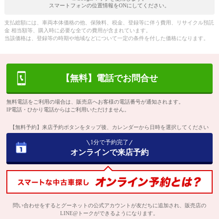
スマートフォンの位置情報をONにしてください。
支払総額には、車両本体価格の他、保険料、税金、登録等に伴う費用、リサイクル預託
金 相当額等、購入時に必要な全ての費用が含まれています。
当該価格は、登録等の時期や地域などについて一定の条件を付した価格になります。
【無料】電話でお問合せ
無料電話をご利用の場合は、販売店へお客様の電話番号が通知されます。
IP電話・ひかり電話からはご利用いただけません。
【無料予約】来店予約ボタンをタップ後、カレンダーから日時を選択してください
1分で予約完了
オンラインで来店予約
問い合わせをするとグーネットの公式アカウントが友だちに追加され、販売店の
LINE@トークができるようになります。