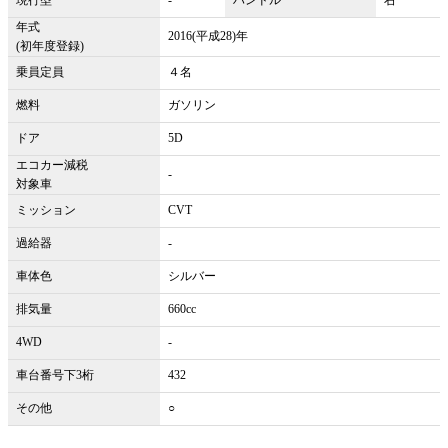
年式
2016(平成28)年
(初年度登録)
乗員定員
４名
燃料
ガソリン
ドア
5D
エコカー減税
-
対象車
ミッション
CVT
過給器
-
車体色
シルバー
排気量
660cc
4WD
-
車台番号下3桁
432
その他
○