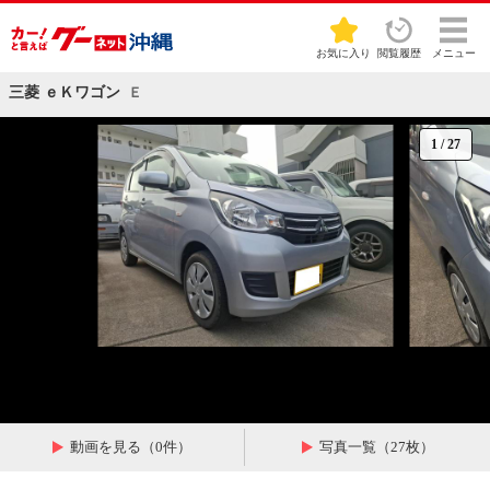
お気に入り
閲覧履歴
メニュー
三菱 ｅＫワゴン
Ｅ
1
/
27
動画を見る（0件）
写真一覧（27枚）