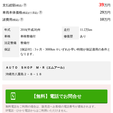
39
支払総額
万円
(税込)
29
車両本体価格
万円
(税込)(リ済込)
10
諸費用
万円
(税込)
年式
2016(平成28)年
走行
11.2万km
車検
車検整備付
修復歴
あり
法定整備
整備付
保証
[保証付]：3ヶ月・3000km ※いずれか早い時期が保証適用の条件と
なります。
ＡＵＴＯ ＳＨＯＰ Ｍ・Ｒ（エムアール）
沖縄市八重島２－８－１８
【無料】電話でお問合せ
無料電話をご利用の場合は、販売店へお客様の電話番号が通知されます。
IP電話・ひかり電話からはご利用いただけません。