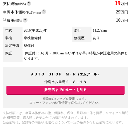
39
支払総額
万円
(税込)
29
車両本体価格
万円
(税込)
(リ済込)
10
諸費用
万円
(税込)
年式
2016(平成28)年
走行
11.2万km
車検
車検整備付
修復歴
あり
法定整備
整備付
保証
[保証付]：3ヶ月・3000km ※いずれか早い時期が保証適用の条件と
なります。
ＡＵＴＯ ＳＨＯＰ Ｍ・Ｒ（エムアール）
沖縄市八重島２－８－１８
販売店までのルートを見る
※Googleマップを使用します。
スマートフォンの位置情報をONにしてください。
支払総額には、車両本体価格の他、保険料、税金、登録等に伴う費用、リサイクル預託
金 相当額等、購入時に必要な全ての費用が含まれています。
当該価格は、登録等の時期や地域などについて一定の条件を付した価格になります。