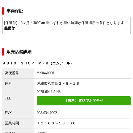
車両保証
[保証付]：3ヶ月・3000km ※いずれか早い時期が保証適用の条件となります。
整備付
販売店舗詳細
ＡＵＴＯ ＳＨＯＰ Ｍ・Ｒ（エムアール）
郵便番号
〒904-0006
住所
沖縄市八重島２－８－１８
0078-6044-5148
TEL
【無料】電話でお問合せ
FAX
098-934-0092
営業時間
１１：００〜１８：００