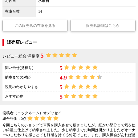
定休日
水曜日
在庫台数
14
この販売店の在庫を見る
販売店詳細はこちら
販売店レビュー
5
レビュー総合 満足度
5
問い合せ(見積り)
4.9
納車までの対応
5
説明のわかりやすさ
5
おすすめ度
投稿者（ニックネーム）オデッセイ
総合評価：
5
点
今回こちらのショップで車両を購入させて頂きましたが、細かい部分まで気を使
い綺麗に仕上げて納車されました。少し納車までに時間は掛かりましたがオーナ
ーのこだわりを感じとても好感を持てる対応でした。また、購入機会があれば是