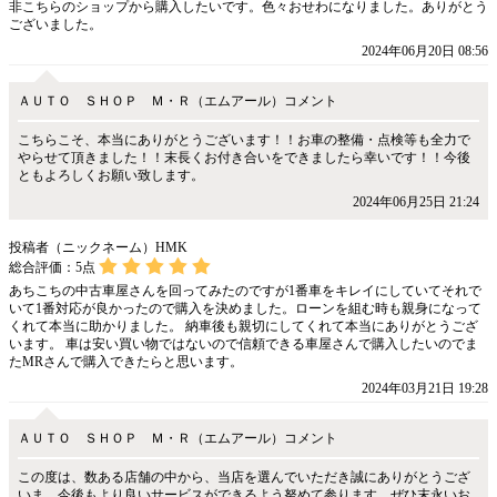
非こちらのショップから購入したいです。色々おせわになりました。ありがとう
ございました。
2024年06月20日 08:56
ＡＵＴＯ ＳＨＯＰ Ｍ・Ｒ（エムアール）コメント
こちらこそ、本当にありがとうございます！！お車の整備・点検等も全力で
やらせて頂きました！！末長くお付き合いをできましたら幸いです！！今後
ともよろしくお願い致します。
2024年06月25日 21:24
投稿者（ニックネーム）HMK
総合評価：
5
点
あちこちの中古車屋さんを回ってみたのですが1番車をキレイにしていてそれで
いて1番対応が良かったので購入を決めました。ローンを組む時も親身になって
くれて本当に助かりました。 納車後も親切にしてくれて本当にありがとうござ
います。 車は安い買い物ではないので信頼できる車屋さんで購入したいのでま
たMRさんで購入できたらと思います。
2024年03月21日 19:28
ＡＵＴＯ ＳＨＯＰ Ｍ・Ｒ（エムアール）コメント
この度は、数ある店舗の中から、当店を選んでいただき誠にありがとうござ
いま。今後もより良いサービスができるよう努めて参ります。ぜひ末永いお