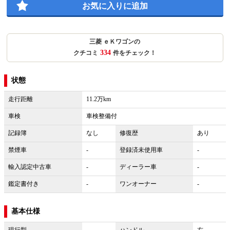
お気に入りに追加
三菱 ｅＫワゴンの
334
クチコミ
件をチェック！
状態
走行距離
11.2万km
車検
車検整備付
記録簿
なし
修復歴
あり
禁煙車
-
登録済未使用車
-
輸入認定中古車
-
ディーラー車
-
鑑定書付き
-
ワンオーナー
-
基本仕様
現行型
-
ハンドル
右