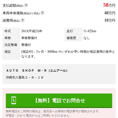
58
支払総額
万円
(税込)
48
車両本体価格
万円
(税込)(リ済込)
10
諸費用
万円
(税込)
年式
2013(平成25)年
走行
11.4万km
車検
車検整備付
修復歴
なし
法定整備
整備付
保証
[保証付]：3ヶ月・3000km ※いずれか早い時期が保証適用の条件と
なります。
ＡＵＴＯ ＳＨＯＰ Ｍ・Ｒ（エムアール）
沖縄市八重島２－８－１８
【無料】電話でお問合せ
無料電話をご利用の場合は、販売店へお客様の電話番号が通知されます。
IP電話・ひかり電話からはご利用いただけません。