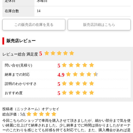
定休日
水曜日
在庫台数
14
この販売店の在庫を見る
販売店詳細はこちら
販売店レビュー
5
レビュー総合 満足度
5
問い合せ(見積り)
4.9
納車までの対応
5
説明のわかりやすさ
5
おすすめ度
投稿者（ニックネーム）オデッセイ
総合評価：
5
点
今回こちらのショップで車両を購入させて頂きましたが、細かい部分まで気を使
い綺麗に仕上げて納車されました。少し納車までに時間は掛かりましたがオーナ
ーのこだわりを感じとても好感を持てる対応でした。また、購入機会があれば是