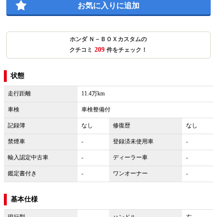
お気に入りに追加
ホンダ Ｎ－ＢＯＸカスタムの
209
クチコミ
件をチェック！
状態
走行距離
11.4万km
車検
車検整備付
記録簿
なし
修復歴
なし
禁煙車
-
登録済未使用車
-
輸入認定中古車
-
ディーラー車
-
鑑定書付き
-
ワンオーナー
-
基本仕様
現行型
-
ハンドル
右