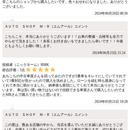
非こちらのショップから購入したいです。色々おせわになりました。ありがとう
ございました。
2024年06月20日 08:56
ＡＵＴＯ ＳＨＯＰ Ｍ・Ｒ（エムアール）コメント
こちらこそ、本当にありがとうございます！！お車の整備・点検等も全力で
やらせて頂きました！！末長くお付き合いをできましたら幸いです！！今後
ともよろしくお願い致します。
2024年06月25日 21:24
投稿者（ニックネーム）HMK
総合評価：
5
点
あちこちの中古車屋さんを回ってみたのですが1番車をキレイにしていてそれで
いて1番対応が良かったので購入を決めました。ローンを組む時も親身になって
くれて本当に助かりました。 納車後も親切にしてくれて本当にありがとうござ
います。 車は安い買い物ではないので信頼できる車屋さんで購入したいのでま
たMRさんで購入できたらと思います。
2024年03月21日 19:28
ＡＵＴＯ ＳＨＯＰ Ｍ・Ｒ（エムアール）コメント
この度は、数ある店舗の中から、当店を選んでいただき誠にありがとうござ
いま。今後もより良いサービスができるよう努めて参ります。ぜひ末永いお