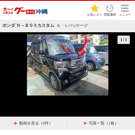
お気に入り
閲覧履歴
メニュー
ホンダ Ｎ－ＢＯＸカスタム
Ｇ・Ｌパッケージ
1
/
1
動画を見る（0件）
写真一覧（1枚）