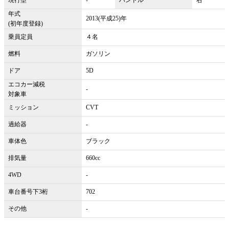
年式
2013(平成25)年
(初年度登録)
乗員定員
４名
燃料
ガソリン
ドア
5D
エコカー減税
-
対象車
ミッション
CVT
過給器
-
車体色
ブラック
排気量
660cc
4WD
-
車台番号下3桁
702
その他
-