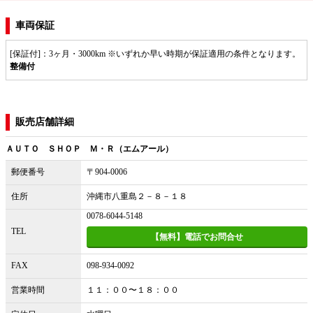
車両保証
[保証付]：3ヶ月・3000km ※いずれか早い時期が保証適用の条件となります。
整備付
販売店舗詳細
ＡＵＴＯ ＳＨＯＰ Ｍ・Ｒ（エムアール）
郵便番号
〒904-0006
住所
沖縄市八重島２－８－１８
0078-6044-5148
TEL
【無料】電話でお問合せ
FAX
098-934-0092
営業時間
１１：００〜１８：００