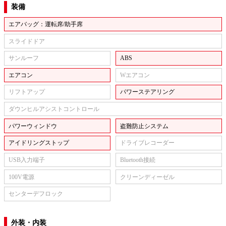
装備
エアバッグ：運転席/助手席
スライドドア
サンルーフ
ABS
エアコン
Wエアコン
リフトアップ
パワーステアリング
ダウンヒルアシストコントロール
パワーウィンドウ
盗難防止システム
アイドリングストップ
ドライブレコーダー
USB入力端子
Bluetooth接続
100V電源
クリーンディーゼル
センターデフロック
外装・内装