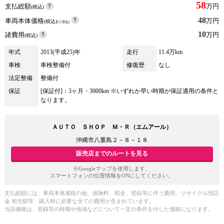
58
支払総額
万円
(税込)
48
車両本体価格
万円
(税込)
(リ済込)
10
諸費用
万円
(税込)
年式
2013(平成25)年
走行
11.4万km
車検
車検整備付
修復歴
なし
法定整備
整備付
保証
[保証付]：3ヶ月・3000km ※いずれか早い時期が保証適用の条件と
なります。
ＡＵＴＯ ＳＨＯＰ Ｍ・Ｒ（エムアール）
沖縄市八重島２－８－１８
販売店までのルートを見る
※Googleマップを使用します。
スマートフォンの位置情報をONにしてください。
支払総額には、車両本体価格の他、保険料、税金、登録等に伴う費用、リサイクル預託
金 相当額等、購入時に必要な全ての費用が含まれています。
当該価格は、登録等の時期や地域などについて一定の条件を付した価格になります。