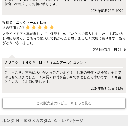
付合いの程宜しくお願い致します。
2024年03月23日 10:22
投稿者（ニックネーム）koto
総合評価：
5
点
スライドドアの車が欲しくて、保証もついていたので購入しました！ お店の方
も対応が良く、こちらで購入して良かったと思いました！大切に乗ります！あり
がとうございました！
2024年03月11日 21:10
ＡＵＴＯ ＳＨＯＰ Ｍ・Ｒ（エムアール）コメント
こちらこそ、本当にありがとうございます！！お車の整備・点検等も全力で
やらせて頂きました！！末長くお付き合いをできましたら幸いです！！今後
ともよろしくお願い致します。
2024年03月15日 11:08
この販売店のレビューをもっと見る
ホンダ Ｎ－ＢＯＸカスタム
Ｇ・Ｌパッケージ