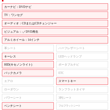
カーナビ：DVDナビ
TV：ワンセグ
オーディオ：CDまたはCDチェンジャー
ビジュアル：-／DVD再生
アルミホイール：14インチ
革シート
ハーフレザーシート
キーレス
LEDヘッドランプ
HID(キセノンライト)
ポータブルナビ
バックカメラ
ETC
エアロ
スマートキー
ローダウン
ランフラットタイヤ
パワーシート
3列シート
ベンチシート
フルフラットシート