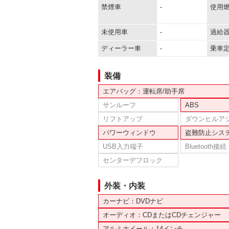
禁煙車
-
使用
未使用車
-
過給
ディーラー車
-
乗車
装備
エアバッグ：運転席/助手席
サンルーフ
ABS
リフトアップ
ダウンヒルア
パワーウィンドウ
盗難防止シス
USB入力端子
Bluetooth接続
センターデフロック
外装・内装
カーナビ：DVDナビ
オーディオ：CDまたはCDチェンジャー
アルミホイール：14インチ