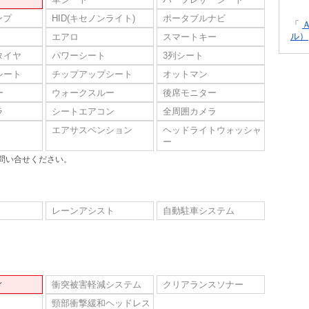
ンプ
HID(キセノンライト)
ポータブルナビ
「
ル）
エアロ
スマートキー
タイヤ
パワーシート
3列シート
シート
チップアップシート
オットマン
ー
ウォークスルー
後席モニター
ラ
シートエアコン
全周囲カメラ
エアサスペンション
ヘッドライトウォッシャ
ー
問い合せください。
レーンアシスト
自動駐車システム
ィ
衝突被害軽減システム
クリアランスソナー
頸部衝撃緩和ヘッドレス