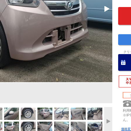
クリ
利用時
※I
ん。
価格変