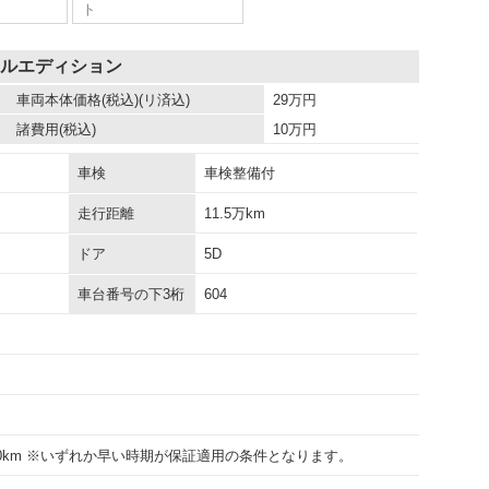
ト
アルエディション
車両本体価格
(税込)(リ済込)
29
万円
諸費用
(税込)
10
万円
車検
車検整備付
走行距離
11.5万km
ドア
5D
車台番号の下3桁
604
000km ※いずれか早い時期が保証適用の条件となります。