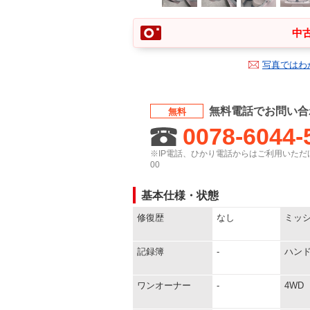
中古
写真ではわ
無料電話でお問い合
無料
0078-6044-
※IP電話、ひかり電話からはご利用いただけ
00
基本仕様・状態
修復歴
なし
ミッ
記録簿
-
ハン
ワンオーナー
-
4WD