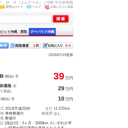
ＨＯＰ Ｍ・Ｒ（エムアール） | 沖縄 中古車情報
質問はコチラ
ヘルプ
お気に入りに追加
ピット沖縄
買取
グーバイク沖縄
1
0
2026/07/19更新
39
額
(税込)
万円
体価格
29
万円
(リ済込)
10
(税込)
万円
年式
2013(平成25)年
走行
11.5万km
車検
車検整備付
修復歴
なし
備
整備付
証
[保証付]：3ヶ月・3000km ※いずれか早
い時期が保証適用の条件となります。