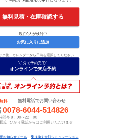
無料見積・在庫確認する
現在
0
人が検討中
お気に入りに追加
ック後、カレンダーから日時を選択してください
1分で予約完了
オンラインで来店予約
無料電話でお問い合わせ
無料
0078-6044-514826
間帯 8：00〜22：00
P電話、ひかり電話からはご利用いただけませ
更お知らせメール
乗り換え金額シミュレーション