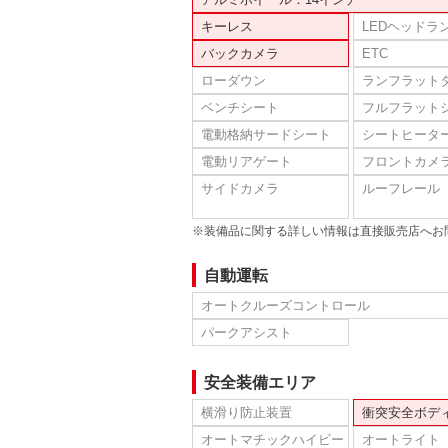
キーレス
LEDヘッドラ
バックカメラ
ETC
ローダウン
ランフラット
ベンチシート
フルフラット
電動格納サードシート
シートヒータ
電動リアゲート
フロントカメ
サイドカメラ
ルーフレール
※装備品に関する詳しい情報は直接販売店へお
自動運転
オートクルーズコントロール
パークアシスト
安全装備エリア
横滑り防止装置
衝突安全ボデ
オートマチックハイビー
オートライト