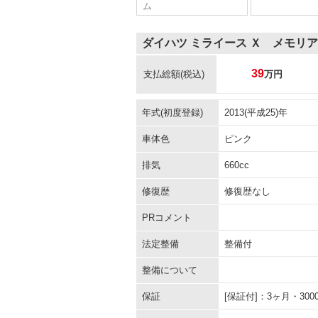
ム
ダイハツ ミライース Ｘ メモリ
39
支払総額
(税込)
万円
年式(初度登録)
2013(平成25)年
車体色
ピンク
排気
660cc
修復歴
修復歴なし
PRコメント
法定整備
整備付
整備について
保証
[保証付]：3ヶ月・3