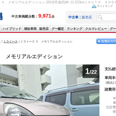
Ｘ メモリアルエディション 2013(平成25)年 11.5万km | ＡＵＴＯ Ｓ
サイトマップ
9,971
中古車掲載台数：
台
中古車
｜
販売店
ハイブリッド
福祉車両
販売店
グー鑑定
ランキング
クルマレビュー
グー
ツ
ミライース
ミライース Ｘ メモリアルエディション
Ｘ メモリアルエディション
1
支払総
/22
車両本
(税込) 
諸費用
法定整
保