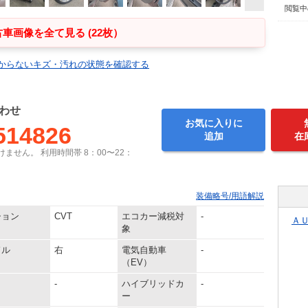
閲覧中
車画像を全て見る (22枚）
からないキズ・汚れの状態を確認する
わせ
お気に入りに
514826
追加
在
ません。 利用時間帯 8：00〜22：
装備略号/用語解説
ション
CVT
エコカー減税対
-
Ａ
象
ドル
右
電気自動車
-
（EV）
-
ハイブリッドカ
-
ー