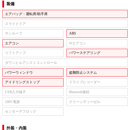
装備
エアバッグ：運転席/助手席
スライドドア
サンルーフ
ABS
エアコン
Wエアコン
リフトアップ
パワーステアリング
ダウンヒルアシストコントロール
パワーウィンドウ
盗難防止システム
アイドリングストップ
ドライブレコーダー
USB入力端子
Bluetooth接続
100V電源
クリーンディーゼル
センターデフロック
外装・内装