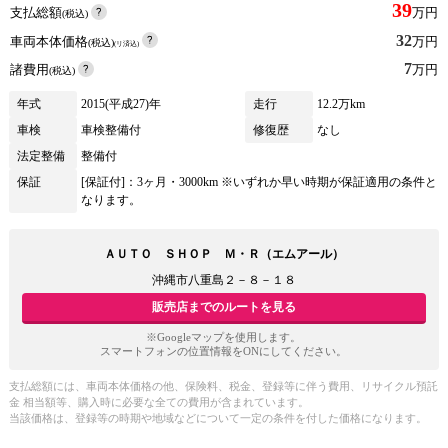
39
支払総額
万円
(税込)
32
車両本体価格
万円
(税込)
(リ済込)
7
諸費用
万円
(税込)
年式
2015(平成27)年
走行
12.2万km
車検
車検整備付
修復歴
なし
法定整備
整備付
保証
[保証付]：3ヶ月・3000km ※いずれか早い時期が保証適用の条件と
なります。
ＡＵＴＯ ＳＨＯＰ Ｍ・Ｒ（エムアール）
沖縄市八重島２－８－１８
販売店までのルートを見る
※Googleマップを使用します。
スマートフォンの位置情報をONにしてください。
支払総額には、車両本体価格の他、保険料、税金、登録等に伴う費用、リサイクル預託
金 相当額等、購入時に必要な全ての費用が含まれています。
当該価格は、登録等の時期や地域などについて一定の条件を付した価格になります。