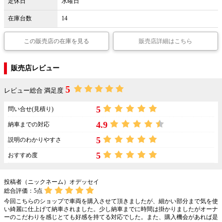
定休日
水曜日
在庫台数
14
この販売店の在庫を見る
販売店詳細はこちら
販売店レビュー
5
レビュー総合 満足度
5
問い合せ(見積り)
4.9
納車までの対応
5
説明のわかりやすさ
5
おすすめ度
投稿者（ニックネーム）オデッセイ
総合評価：
5
点
今回こちらのショップで車両を購入させて頂きましたが、細かい部分まで気を使
い綺麗に仕上げて納車されました。少し納車までに時間は掛かりましたがオーナ
ーのこだわりを感じとても好感を持てる対応でした。また、購入機会があれば是