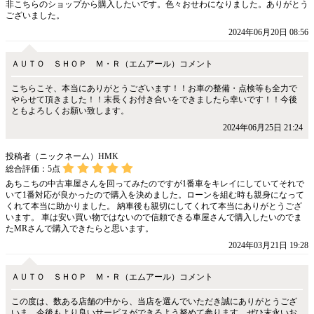
非こちらのショップから購入したいです。色々おせわになりました。ありがとう
ございました。
2024年06月20日 08:56
ＡＵＴＯ ＳＨＯＰ Ｍ・Ｒ（エムアール）コメント
こちらこそ、本当にありがとうございます！！お車の整備・点検等も全力で
やらせて頂きました！！末長くお付き合いをできましたら幸いです！！今後
ともよろしくお願い致します。
2024年06月25日 21:24
投稿者（ニックネーム）HMK
総合評価：
5
点
あちこちの中古車屋さんを回ってみたのですが1番車をキレイにしていてそれで
いて1番対応が良かったので購入を決めました。ローンを組む時も親身になって
くれて本当に助かりました。 納車後も親切にしてくれて本当にありがとうござ
います。 車は安い買い物ではないので信頼できる車屋さんで購入したいのでま
たMRさんで購入できたらと思います。
2024年03月21日 19:28
ＡＵＴＯ ＳＨＯＰ Ｍ・Ｒ（エムアール）コメント
この度は、数ある店舗の中から、当店を選んでいただき誠にありがとうござ
いま。今後もより良いサービスができるよう努めて参ります。ぜひ末永いお