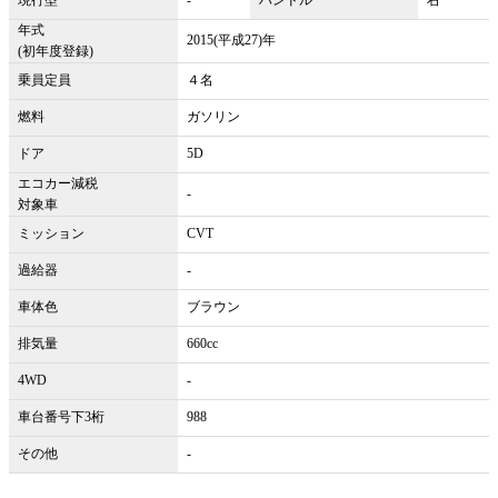
年式
2015(平成27)年
(初年度登録)
乗員定員
４名
燃料
ガソリン
ドア
5D
エコカー減税
-
対象車
ミッション
CVT
過給器
-
車体色
ブラウン
排気量
660cc
4WD
-
車台番号下3桁
988
その他
-