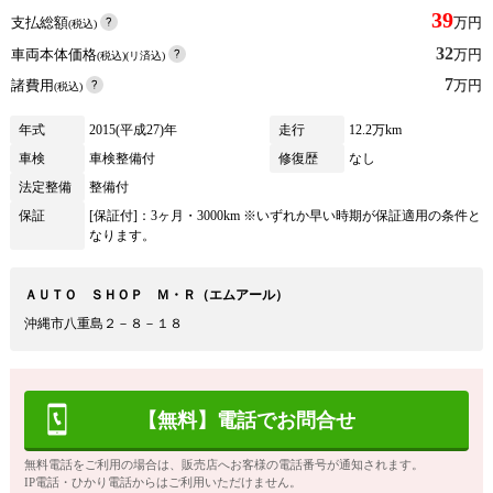
39
支払総額
万円
(税込)
32
車両本体価格
万円
(税込)(リ済込)
7
諸費用
万円
(税込)
年式
2015(平成27)年
走行
12.2万km
車検
車検整備付
修復歴
なし
法定整備
整備付
保証
[保証付]：3ヶ月・3000km ※いずれか早い時期が保証適用の条件と
なります。
ＡＵＴＯ ＳＨＯＰ Ｍ・Ｒ（エムアール）
沖縄市八重島２－８－１８
【無料】電話でお問合せ
無料電話をご利用の場合は、販売店へお客様の電話番号が通知されます。
IP電話・ひかり電話からはご利用いただけません。