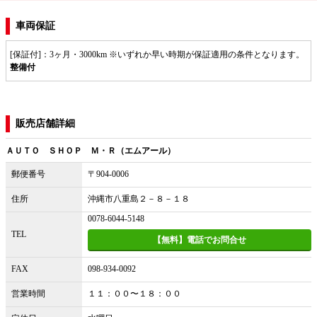
車両保証
[保証付]：3ヶ月・3000km ※いずれか早い時期が保証適用の条件となります。
整備付
販売店舗詳細
ＡＵＴＯ ＳＨＯＰ Ｍ・Ｒ（エムアール）
郵便番号
〒904-0006
住所
沖縄市八重島２－８－１８
0078-6044-5148
TEL
【無料】電話でお問合せ
FAX
098-934-0092
営業時間
１１：００〜１８：００