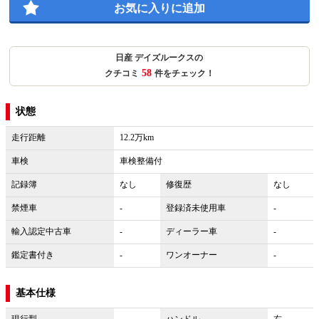
お気に入りに追加
日産 デイズルークスの
58
クチコミ
件をチェック！
状態
走行距離
12.2万km
車検
車検整備付
記録簿
なし
修復歴
なし
禁煙車
-
登録済未使用車
-
輸入認定中古車
-
ディーラー車
-
鑑定書付き
-
ワンオーナー
-
基本仕様
現行型
-
ハンドル
右