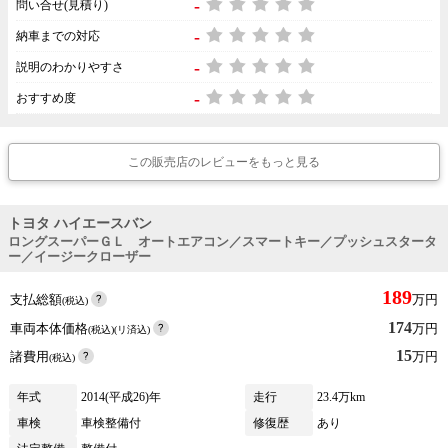
-
問い合せ(見積り)
-
納車までの対応
-
説明のわかりやすさ
-
おすすめ度
この販売店のレビューをもっと見る
トヨタ ハイエースバン
ロングスーパーＧＬ オートエアコン／スマートキー／プッシュスタータ
ー／イージークローザー
189
支払総額
万円
(税込)
174
車両本体価格
万円
(税込)(リ済込)
15
諸費用
万円
(税込)
年式
2014(平成26)年
走行
23.4万km
車検
車検整備付
修復歴
あり