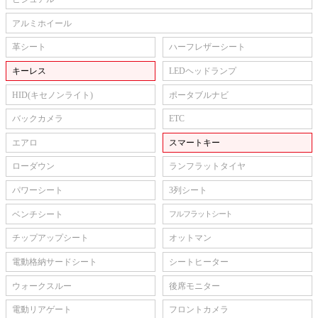
アルミホイール
革シート
ハーフレザーシート
キーレス
LEDヘッドランプ
HID(キセノンライト)
ポータブルナビ
バックカメラ
ETC
エアロ
スマートキー
ローダウン
ランフラットタイヤ
パワーシート
3列シート
ベンチシート
フルフラットシート
チップアップシート
オットマン
電動格納サードシート
シートヒーター
ウォークスルー
後席モニター
電動リアゲート
フロントカメラ