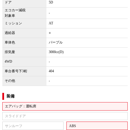
ドア
5D
エコカー減税
-
対象車
ミッション
AT
過給器
○
車体色
パープル
排気量
3000cc(D)
4WD
-
車台番号下3桁
404
その他
-
装備
エアバッグ：運転席
スライドドア
サンルーフ
ABS