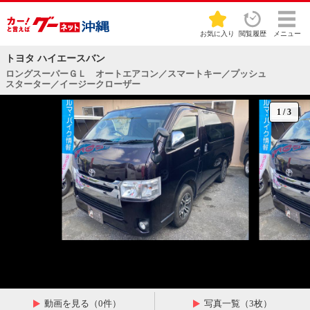
お気に入り
閲覧履歴
メニュー
トヨタ ハイエースバン
ロングスーパーＧＬ オートエアコン／スマートキー／プッシュ
スターター／イージークローザー
1
/
3
動画を見る（0件）
写真一覧（3枚）