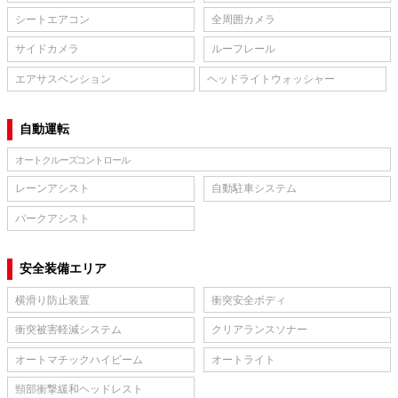
シートエアコン
全周囲カメラ
サイドカメラ
ルーフレール
エアサスペンション
ヘッドライトウォッシャー
自動運転
オートクルーズコントロール
レーンアシスト
自動駐車システム
パークアシスト
安全装備エリア
横滑り防止装置
衝突安全ボディ
衝突被害軽減システム
クリアランスソナー
オートマチックハイビーム
オートライト
頸部衝撃緩和ヘッドレスト