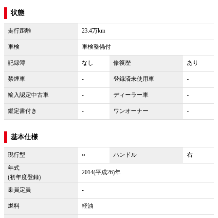
状態
走行距離
23.4万km
車検
車検整備付
記録簿
なし
修復歴
あり
禁煙車
-
登録済未使用車
-
輸入認定中古車
-
ディーラー車
-
鑑定書付き
-
ワンオーナー
-
基本仕様
現行型
○
ハンドル
右
年式
2014(平成26)年
(初年度登録)
乗員定員
-
燃料
軽油