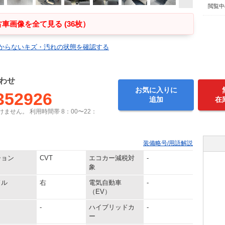
閲覧中
車画像を全て見る (36枚）
からないキズ・汚れの状態を確認する
わせ
お気に入りに
352926
追加
在
ません。 利用時間帯 8：00〜22：
装備略号/用語解説
ション
CVT
エコカー減税対
-
象
ドル
右
電気自動車
-
（EV）
-
ハイブリッドカ
-
ー