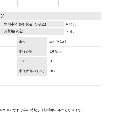
ト
ージ
車両本体価格
(税込)(リ済込)
49
万円
諸費用
(税込)
5
万円
車検
車検整備付
走行距離
3.6万km
ドア
5D
車台番号の下3桁
385
000km ※いずれか早い時期が保証適用の条件となります。