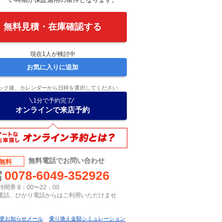
無料見積・在庫確認する
現在
1
人が検討中
お気に入りに追加
ック後、カレンダーから日時を選択してください
1分で予約完了
オンラインで来店予約
無料電話でお問い合わせ
無料
0078-6049-352926
間帯 8：00〜22：00
P電話、ひかり電話からはご利用いただけませ
更お知らせメール
乗り換え金額シミュレーション