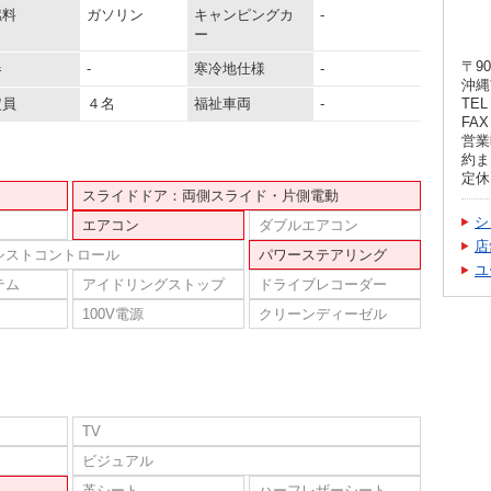
燃料
ガソリン
キャンピングカ
-
ー
〒90
器
-
寒冷地仕様
-
沖縄
定員
４名
福祉車両
-
TEL 
FAX 
営業
約ま
定休
スライドドア：両側スライド・片側電動
シ
エアコン
ダブルエアコン
店
シストコントロール
パワーステアリング
ユ
テム
アイドリングストップ
ドライブレコーダー
100V電源
クリーンディーゼル
TV
ビジュアル
革シート
ハーフレザーシート