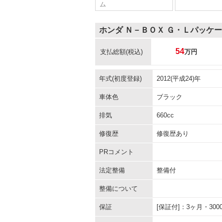
ム
ホンダ Ｎ－ＢＯＸ Ｇ・Ｌパッケ
54
支払総額
(税込)
万円
年式(初度登録)
2012(平成24)年
車体色
ブラック
排気
660cc
修復歴
修復歴あり
PRコメント
法定整備
整備付
整備について
保証
[保証付]：3ヶ月・3