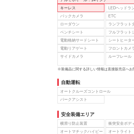
キーレス
LEDヘッドラ
バックカメラ
ETC
ローダウン
ランフラット
ベンチシート
フルフラット
電動格納サードシート
シートヒータ
電動リアゲート
フロントカメ
サイドカメラ
ルーフレール
※装備品に関する詳しい情報は直接販売店へお
自動運転
オートクルーズコントロール
パークアシスト
安全装備エリア
横滑り防止装置
衝突安全ボデ
オートマチックハイビー
オートライト