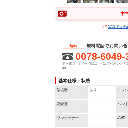
中古
写真ではわ
無料電話でお問い合
無料
0078-6049-
※IP電話、ひかり電話からはご利用いただけ
00
基本仕様・状態
修復歴
あり
ミッ
記録簿
-
ハン
ワンオーナー
-
4WD