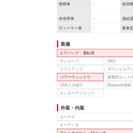
禁煙車
-
使用
未使用車
-
過給
ディーラー車
-
乗車
装備
エアバッグ：運転席
サンルーフ
ABS
リフトアップ
ダウンヒルア
パワーウィンドウ
盗難防止シス
USB入力端子
Bluetooth接続
センターデフロック
外装・内装
カーナビ
オーディオ
アルミホイール：14インチ