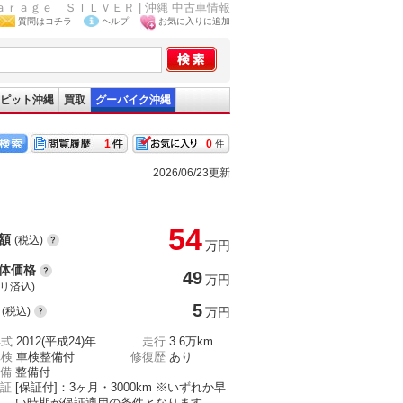
| Ｇａｒａｇｅ ＳＩＬＶＥＲ | 沖縄 中古車情報
質問はコチラ
ヘルプ
お気に入りに追加
ピット沖縄
買取
グーバイク沖縄
1
0
2026/06/23更新
54
額
(税込)
万円
体価格
49
万円
(リ済込)
5
(税込)
万円
年式
2012(平成24)年
走行
3.6万km
車検
車検整備付
修復歴
あり
備
整備付
証
[保証付]：3ヶ月・3000km ※いずれか早
い時期が保証適用の条件となります。