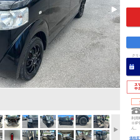
クリ
利用時
※I
ん。
価格変