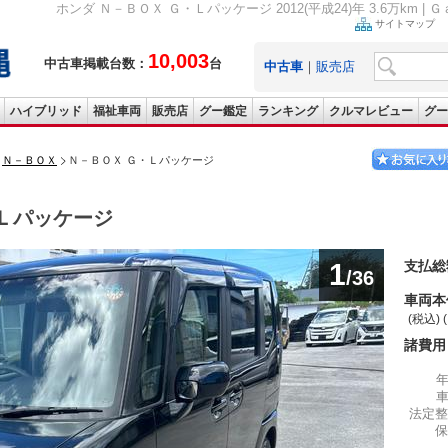
ホンダ Ｎ－ＢＯＸ Ｇ・Ｌパッケージ 2012(平成24)年 3.6万km 
サイトマップ
10,003
中古車掲載台数：
台
中古車
｜
販売店
ハイブリッド
福祉車両
販売店
グー鑑定
ランキング
クルマレビュー
グー
Ｎ－ＢＯＸ
Ｎ－ＢＯＸ Ｇ・Ｌパッケージ
Ｌパッケージ
1
支払総
/36
車両本
(税込) 
諸費用
法定整
保