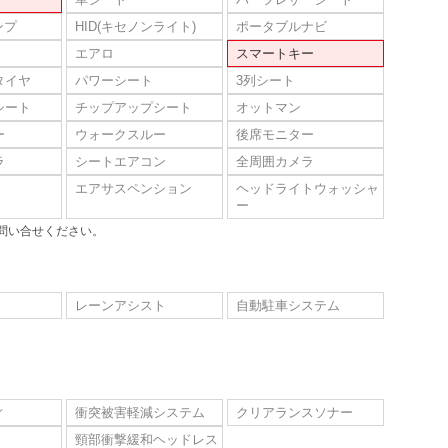
ンプ
HID(キセノンライト)
ポータブルナビ
エアロ
スマートキー
タイヤ
パワーシート
3列シート
シート
チップアップシート
オットマン
ー
ウォークスルー
後席モニター
ラ
シートエアコン
全周囲カメラ
エアサスペンション
ヘッドライトウォッシャ
ー
問い合せください。
レーンアシスト
自動駐車システム
ィ
衝突被害軽減システム
クリアランスソナー
頸部衝撃緩和ヘッドレス