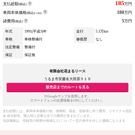
185
支払総額
万円
(税込)
180
車両本体価格
万円
(税込)
(リ済込)
5
諸費用
万円
(税込)
年式
1991(平成3)年
走行
5.3万km
車検
車検整備付
修復歴
なし
法定整備
整備付
保証
保証無
有限会社花まるリース
うるま市安慶名大田原５１９
販売店までのルートを見る
※Googleマップを使用します。
スマートフォンの位置情報をONにしてください。
支払総額には、車両本体価格の他、保険料、税金、登録等に伴う費用、リサイクル預託
金 相当額等、購入時に必要な全ての費用が含まれています。
当該価格は、登録等の時期や地域などについて一定の条件を付した価格になります。