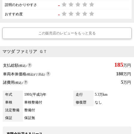
-
説明のわかりやすさ
-
おすすめ度
この販売店のレビューをもっと見る
マツダ ファミリア
ＧＴ
185
支払総額
万円
(税込)
180
車両本体価格
万円
(税込)(リ済込)
5
諸費用
万円
(税込)
年式
1991(平成3)年
走行
5.3万km
車検
車検整備付
修復歴
なし
法定整備
整備付
保証
保証無