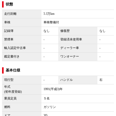
状態
走行距離
5.3万km
車検
車検整備付
記録簿
なし
修復歴
なし
禁煙車
-
登録済未使用車
-
輸入認定中古車
-
ディーラー車
-
鑑定書付き
-
ワンオーナー
-
基本仕様
現行型
-
ハンドル
右
年式
1991(平成3)年
(初年度登録)
乗員定員
５名
燃料
ガソリン
ドア
3D