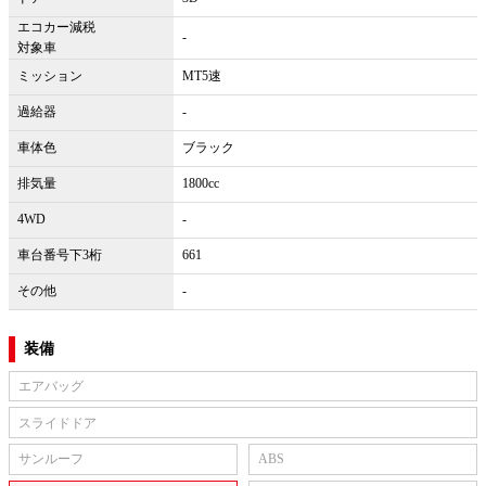
エコカー減税
-
対象車
ミッション
MT5速
過給器
-
車体色
ブラック
排気量
1800cc
4WD
-
車台番号下3桁
661
その他
-
装備
エアバッグ
スライドドア
サンルーフ
ABS