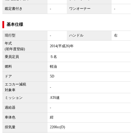
鑑定書付き
-
ワンオーナー
-
基本仕様
現行型
-
ハンドル
右
年式
2014(平成26)年
(初年度登録)
乗員定員
５名
燃料
軽油
ドア
5D
エコカー減税
-
対象車
ミッション
AT6速
過給器
-
車体色
紺
排気量
2200cc(D)