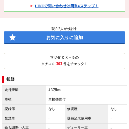
LINEで問い合わせは簡単4ステップ！
現在
2
人が検討中
お気に入りに追加
マツダ ＣＸ－５の
303
クチコミ
件をチェック！
状態
走行距離
4.3万km
車検
車検整備付
記録簿
なし
修復歴
なし
禁煙車
-
登録済未使用車
-
輸入認定中古車
-
ディーラー車
-