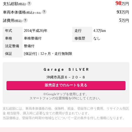
98
支払総額
万円
(税込)
93
車両本体価格
万円
(税込)
(リ済込)
5
諸費用
万円
(税込)
年式
2014(平成26)年
走行
4.3万km
車検
車検整備付
修復歴
なし
法定整備
整備付
保証
[保証付]：12ヶ月・走行無制限
Ｇａｒａｇｅ ＳＩＬＶＥＲ
沖縄市高原６－２０－８
販売店までのルートを見る
※Googleマップを使用します。
スマートフォンの位置情報をONにしてください。
支払総額には、車両本体価格の他、保険料、税金、登録等に伴う費用、リサイクル預託
金 相当額等、購入時に必要な全ての費用が含まれています。
当該価格は、登録等の時期や地域などについて一定の条件を付した価格になります。