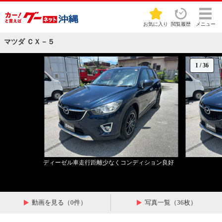
お気に入り
閲覧履歴
メニュー
マツダ ＣＸ－５
1
/
36
ディーゼル車走行距離少なくコンディション良好
動画を見る（0件）
写真一覧（36枚）