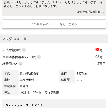
お買い上げありがとうございました。レビューもありがとうございます。 今
後とも、どうぞよろしくお願い致します。
2023年09月26日 15:19
この販売店のレビューをもっと見る
マツダ ＣＸ－５
98
支払総額
万円
(税込)
93
車両本体価格
万円
(税込)(リ済込)
5
諸費用
万円
(税込)
年式
2014(平成26)年
走行
4.3万km
車検
車検整備付
修復歴
なし
法定整備
整備付
保証
[保証付]：12ヶ月・走行無制限
Ｇａｒａｇｅ ＳＩＬＶＥＲ