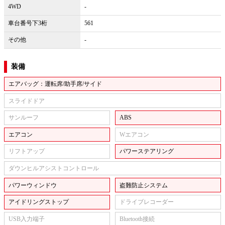
4WD
-
車台番号下3桁
561
その他
-
装備
エアバッグ：運転席/助手席/サイド
スライドドア
サンルーフ
ABS
エアコン
Wエアコン
リフトアップ
パワーステアリング
ダウンヒルアシストコントロール
パワーウィンドウ
盗難防止システム
アイドリングストップ
ドライブレコーダー
USB入力端子
Bluetooth接続