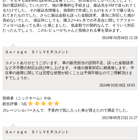
が、そもそも契約時の説明等は皆無でした。 担当者が忙しかったんでしょう。
別の電話対応していたので。 他の事務的な手続きは、振込先をSMで送られてく
るだけでした。 その振込先情報も、他契約で作成したものをカメラで撮り送ら
れてきたものでした。さらに振込金額も誤った金額請求。 適当に対応した感が
否めないでした。 保証外にしても、購入2〜4ヶ月での不具合に関してアフター
フォローはあっても良いと感じました。 低金額での契約なんで、そういう対応
だったんでしょう。 このレビューがちゃんと投稿される事を望みます。
2024年10月04日 12:28
Ｇａｒａｇｅ ＳＩＬＶＥＲコメント
コメントありがとうございます。 車の販売担当の説明不足、誤った金額請求
など不手際の対応お詫び申し上げます。 今後の接客対応に精進致します。 中
古車の故障に関しては完璧な状態が続くことは予測不能なのでご理解頂けま
すでしょうか。
2024年10月18日 18:05
投稿者（ニックネーム）やみ
総合評価：
5
点
ガレージシルバーさんで、予算内で気に入った車が買えたので満足でした。
2023年09月25日 21:27
Ｇａｒａｇｅ ＳＩＬＶＥＲコメント