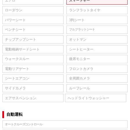
エアロ
スマートキー
ローダウン
ランフラットタイヤ
パワーシート
3列シート
ベンチシート
フルフラットシート
チップアップシート
オットマン
電動格納サードシート
シートヒーター
ウォークスルー
後席モニター
電動リアゲート
フロントカメラ
シートエアコン
全周囲カメラ
サイドカメラ
ルーフレール
エアサスペンション
ヘッドライトウォッシャー
自動運転
オートクルーズコントロール