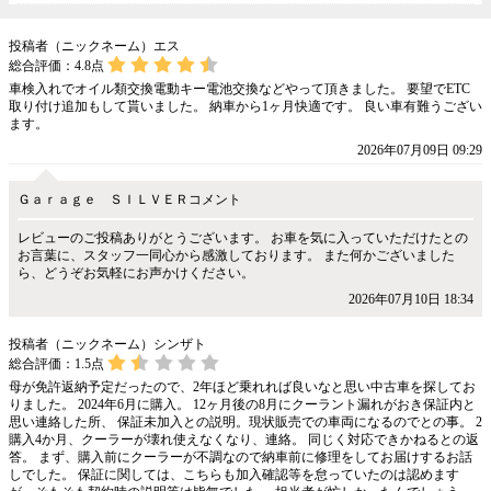
投稿者（ニックネーム）エス
総合評価：
4.8
点
車検入れでオイル類交換電動キー電池交換などやって頂きました。 要望でETC
取り付け追加もして貰いました。 納車から1ヶ月快適です。 良い車有難うござい
ます。
2026年07月09日 09:29
Ｇａｒａｇｅ ＳＩＬＶＥＲコメント
レビューのご投稿ありがとうございます。 お車を気に入っていただけたとの
お言葉に、スタッフ一同心から感激しております。 また何かございました
ら、どうぞお気軽にお声かけください。
2026年07月10日 18:34
投稿者（ニックネーム）シンザト
総合評価：
1.5
点
母が免許返納予定だったので、2年ほど乗れれば良いなと思い中古車を探してお
りました。 2024年6月に購入。 12ヶ月後の8月にクーラント漏れがおき保証内と
思い連絡した所、 保証未加入との説明。現状販売での車両になるのでとの事。 2
購入4か月、クーラーが壊れ使えなくなり、連絡。 同じく対応できかねるとの返
答。 まず、購入前にクーラーが不調なので納車前に修理をしてお届けするお話
しでした。 保証に関しては、こちらも加入確認等を怠っていたのは認めます