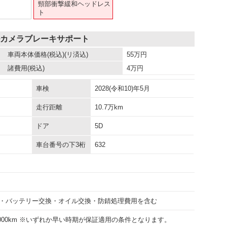
頸部衝撃緩和ヘッドレス
ト
ルカメラブレーキサポート
車両本体価格
(税込)(リ済込)
55
万円
諸費用
(税込)
4
万円
車検
2028(令和10)年5月
走行距離
10.7万km
ドア
5D
車台番号の下3桁
632
・バッテリー交換・オイル交換・防錆処理費用を含む
30000km ※いずれか早い時期が保証適用の条件となります。