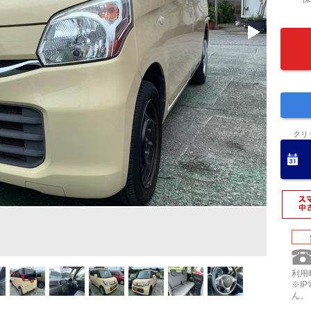
クリ
利用時
※I
ん。