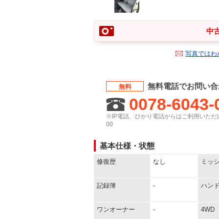
中古
写真ではわ
無料電話でお問い合
無料
0078-6043-
※IP電話、ひかり電話からはご利用いただけ
00
基本仕様・状態
修復歴
なし
ミッ
記録簿
-
ハン
ワンオーナー
-
4WD