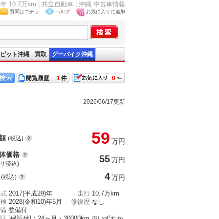
10.7万km | 共立自動車 | 沖縄 中古車情報
質問はコチラ
ヘルプ
お気に入りに追加
ピット沖縄
買取
グーバイク沖縄
1
0
2026/06/17更新
59
額
(税込)
万円
体価格
55
万円
(リ済込)
4
(税込)
万円
年式
2017(平成29)年
走行
10.7万km
車検
2028(令和10)年5月
修復歴
なし
備
整備付
証
[保証付]：24ヶ月・30000km ※いずれか