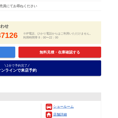
売員にてお尋ねください
合わせ
87126
※IP電話、ひかり電話からはご利用いただけません。
利用時間帯 8：00〜22：00
無料見積・在庫確認する
1分で予約完了
オンラインで来店予約
ショールーム
店舗詳細