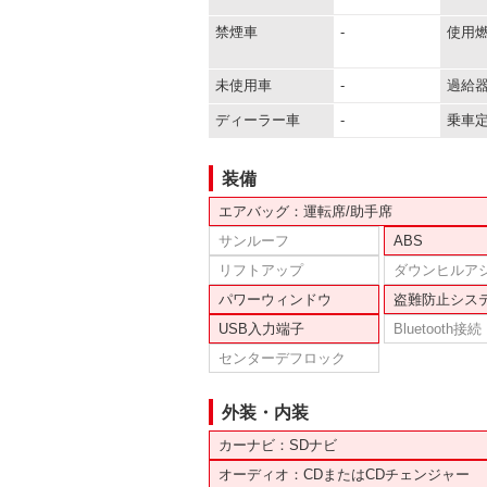
禁煙車
-
使用
未使用車
-
過給
ディーラー車
-
乗車
装備
エアバッグ：運転席/助手席
サンルーフ
ABS
リフトアップ
ダウンヒルア
パワーウィンドウ
盗難防止シス
USB入力端子
Bluetooth接続
センターデフロック
外装・内装
カーナビ：SDナビ
オーディオ：CDまたはCDチェンジャー