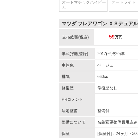
オートマチックハイビー
オートライト
ム
マツダ フレアワゴン ＸＳデュア
59
支払総額
(税込)
万円
年式(初度登録)
2017(平成29)年
車体色
ベージュ
排気
660cc
修復歴
修復歴なし
PRコメント
法定整備
整備付
整備について
名義変更整備費用込み
保証
[保証付]：24ヶ月・