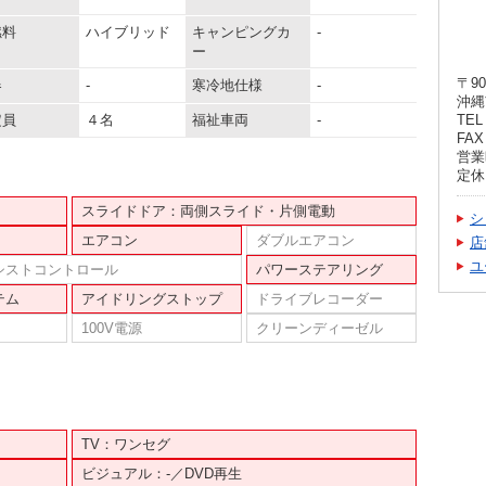
燃料
ハイブリッド
キャンピングカ
-
ー
〒90
器
-
寒冷地仕様
-
沖縄
定員
４名
福祉車両
-
TEL 
FAX 
営業時
定休
スライドドア：両側スライド・片側電動
シ
エアコン
ダブルエアコン
店
ユ
シストコントロール
パワーステアリング
テム
アイドリングストップ
ドライブレコーダー
100V電源
クリーンディーゼル
TV：ワンセグ
ビジュアル：-／DVD再生