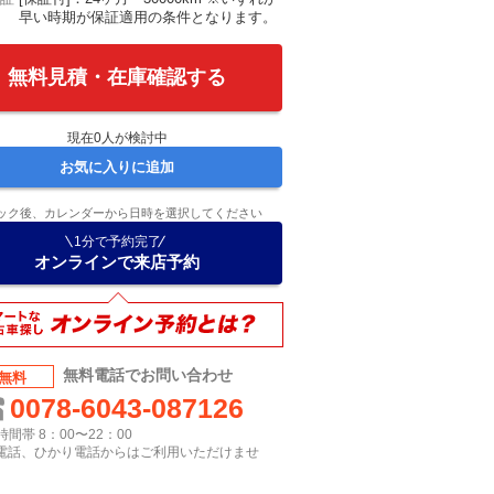
早い時期が保証適用の条件となります。
無料見積・在庫確認する
現在
0
人が検討中
お気に入りに追加
ック後、カレンダーから日時を選択してください
1分で予約完了
オンラインで来店予約
無料電話でお問い合わせ
無料
0078-6043-087126
間帯 8：00〜22：00
P電話、ひかり電話からはご利用いただけませ