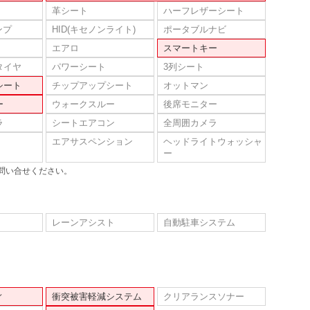
革シート
ハーフレザーシート
ンプ
HID(キセノンライト)
ポータブルナビ
エアロ
スマートキー
タイヤ
パワーシート
3列シート
シート
チップアップシート
オットマン
ー
ウォークスルー
後席モニター
ラ
シートエアコン
全周囲カメラ
エアサスペンション
ヘッドライトウォッシャ
ー
問い合せください。
レーンアシスト
自動駐車システム
ィ
衝突被害軽減システム
クリアランスソナー