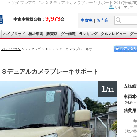
マツダ フレアワゴン ＸＳデュアルカメラブレーキサポート 2017(平成29)年 
サイトマップ
9,973
中古車掲載台数：
台
中古車
｜
販売店
ハイブリッド
福祉車両
販売店
グー鑑定
ランキング
クルマレビュー
グー
フレアワゴン
フレアワゴン ＸＳデュアルカメラブレーキサ
ＸＳデュアルカメラブレーキサポート
1
支払総
/11
車両本
(税込) 
諸費用
法定整
保