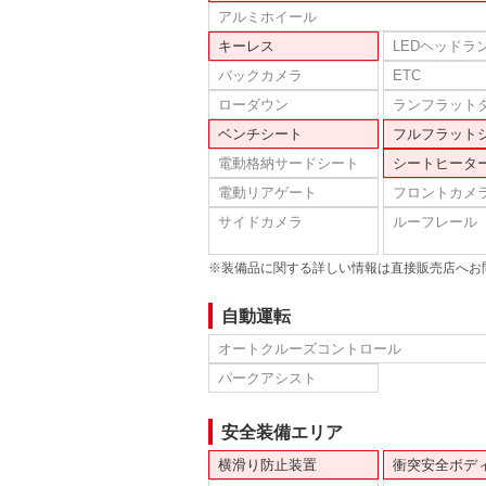
アルミホイール
キーレス
LEDヘッドラ
バックカメラ
ETC
ローダウン
ランフラット
ベンチシート
フルフラット
電動格納サードシート
シートヒータ
電動リアゲート
フロントカメ
サイドカメラ
ルーフレール
※装備品に関する詳しい情報は直接販売店へお
自動運転
オートクルーズコントロール
パークアシスト
安全装備エリア
横滑り防止装置
衝突安全ボデ