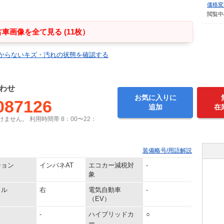
価格変
閲覧中
車画像を全て見る (11枚）
からないキズ・汚れの状態を確認する
わせ
お気に入りに
087126
追加
在
ません。 利用時間帯 8：00〜22：
装備略号/用語解説
ション
インパネAT
エコカー減税対
-
象
ドル
右
電気自動車
-
（EV）
-
ハイブリッドカ
○
ー