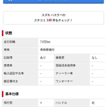
スズキ ハスラーの
148
クチコミ
件をチェック！
状態
走行距離
7.6万km
車検
車検整備付
記録簿
あり
修復歴
なし
禁煙車
-
登録済未使用車
-
輸入認定中古車
-
ディーラー車
-
鑑定書付き
-
ワンオーナー
-
基本仕様
現行型
○
ハンドル
右