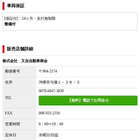
車両保証
[保証付]：24ヶ月・走行無制限
整備付
販売店舗詳細
株式会社 又吉自動車商会
郵便番号
〒904-2174
住所
沖縄市与儀１－２８－３
0078-6047-3839
TEL
【無料】電話でお問合せ
FAX
098-933-2316
営業時間
9：00〜19：00
定休日
水曜日/旧盆