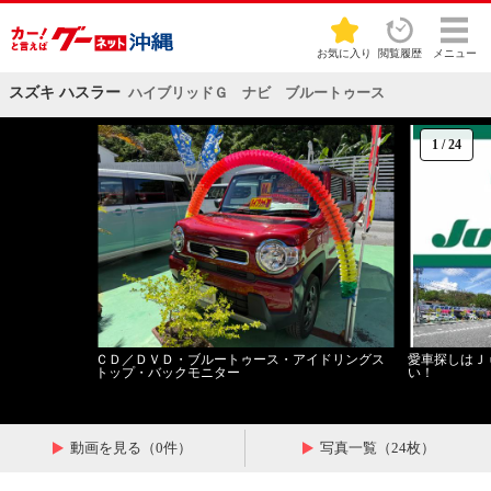
お気に入り
閲覧履歴
メニュー
スズキ ハスラー
ハイブリッドＧ ナビ ブルートゥース
1
/
24
ＣＤ／ＤＶＤ・ブルートゥース・アイドリングス
愛車探しはＪ
トップ・バックモニター
い！
動画を見る（0件）
写真一覧（24枚）