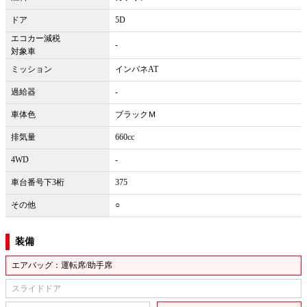
ドア
5D
エコカー減税
-
対象車
ミッション
インパネAT
過給器
-
車体色
ブラックＭ
排気量
660cc
4WD
-
車台番号下3桁
375
その他
○
装備
エアバッグ：運転席/助手席
スライドドア