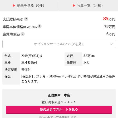
動画を見る（0件）
写真一覧（14枚）
85
支払総額
万円
(税込)
79
車両本体価格
万円
(税込)
(リ済込)
6
諸費用
万円
(税込)
オプションサービスのパックを見る
年式
2019(平成31)後
走行
5.8万km
車検
車検整備付
修復歴
あり
法定整備
整備付
保証
[保証付]：24ヶ月・30000km ※いずれか早い時期が保証適用の条件
となります。
正自動車 本店
宜野湾市赤道１－４－１
販売店までのルートを見る
※Googleマップを使用します。