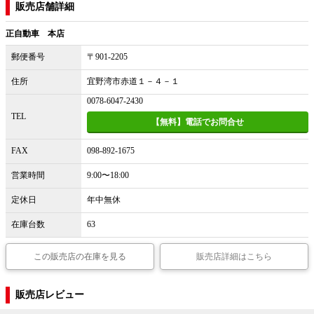
販売店舗詳細
正自動車 本店
郵便番号
〒901-2205
住所
宜野湾市赤道１－４－１
0078-6047-2430
TEL
【無料】電話でお問合せ
FAX
098-892-1675
営業時間
9:00〜18:00
定休日
年中無休
在庫台数
63
この販売店の在庫を見る
販売店詳細はこちら
販売店レビュー