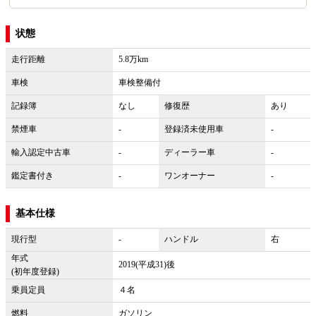
状態
走行距離
5.8万km
車検
車検整備付
記録簿
なし
修復歴
あり
禁煙車
-
登録済未使用車
-
輸入認定中古車
-
ディーラー車
-
鑑定書付き
-
ワンオーナー
-
基本仕様
現行型
-
ハンドル
右
年式
2019(平成31)後
(初年度登録)
乗員定員
４名
燃料
ガソリン