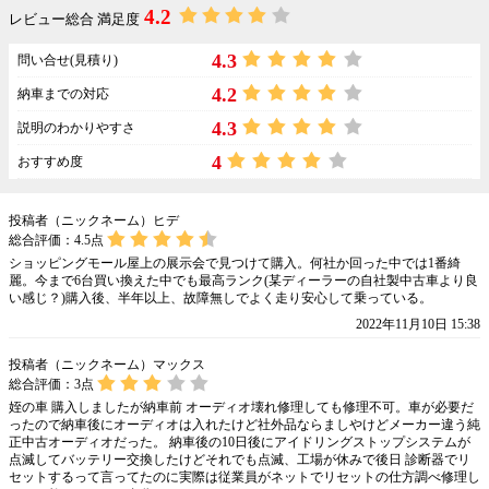
4.2
レビュー総合 満足度
4.3
問い合せ(見積り)
4.2
納車までの対応
4.3
説明のわかりやすさ
4
おすすめ度
投稿者（ニックネーム）ヒデ
総合評価：
4.5
点
ショッピングモール屋上の展示会で見つけて購入。何社か回った中では1番綺
麗。今まで6台買い換えた中でも最高ランク(某ディーラーの自社製中古車より良
い感じ？)購入後、半年以上、故障無しでよく走り安心して乗っている。
2022年11月10日 15:38
投稿者（ニックネーム）マックス
総合評価：
3
点
姪の車 購入しましたが納車前 オーディオ壊れ修理しても修理不可。車が必要だ
ったので納車後にオーディオは入れたけど社外品ならましやけどメーカー違う純
正中古オーディオだった。 納車後の10日後にアイドリングストップシステムが
点滅してバッテリー交換したけどそれでも点滅、工場が休みで後日 診断器でリ
セットするって言ってたのに実際は従業員がネットでリセットの仕方調べ修理し