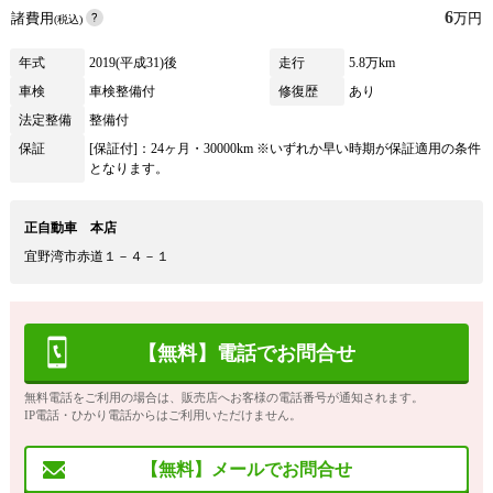
6
諸費用
万円
(税込)
年式
2019(平成31)後
走行
5.8万km
車検
車検整備付
修復歴
あり
法定整備
整備付
保証
[保証付]：24ヶ月・30000km ※いずれか早い時期が保証適用の条件
となります。
正自動車 本店
宜野湾市赤道１－４－１
【無料】電話でお問合せ
無料電話をご利用の場合は、販売店へお客様の電話番号が通知されます。
IP電話・ひかり電話からはご利用いただけません。
【無料】メールでお問合せ