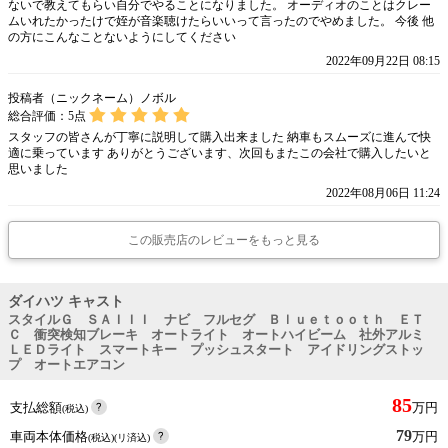
ないで教えてもらい自分でやることになりました。 オーディオのことはクレー
ムいれたかったけで姪が音楽聴けたらいいって言ったのでやめました。 今後 他
の方にこんなことないようにしてください
2022年09月22日 08:15
投稿者（ニックネーム）ノボル
総合評価：
5
点
スタッフの皆さんが丁寧に説明して購入出来ました 納車もスムーズに進んで快
適に乗っています ありがとうございます、次回もまたこの会社で購入したいと
思いました
2022年08月06日 11:24
この販売店のレビューをもっと見る
ダイハツ キャスト
スタイルＧ ＳＡＩＩＩ ナビ フルセグ Ｂｌｕｅｔｏｏｔｈ ＥＴ
Ｃ 衝突検知ブレーキ オートライト オートハイビーム 社外アルミ
ＬＥＤライト スマートキー プッシュスタート アイドリングストッ
プ オートエアコン
85
支払総額
万円
(税込)
79
車両本体価格
万円
(税込)(リ済込)