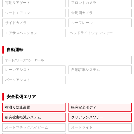
電動リアゲート
フロントカメラ
シートエアコン
全周囲カメラ
サイドカメラ
ルーフレール
エアサスペンション
ヘッドライトウォッシャー
自動運転
オートクルーズコントロール
レーンアシスト
自動駐車システム
パークアシスト
安全装備エリア
横滑り防止装置
衝突安全ボディ
衝突被害軽減システム
クリアランスソナー
オートマチックハイビーム
オートライト