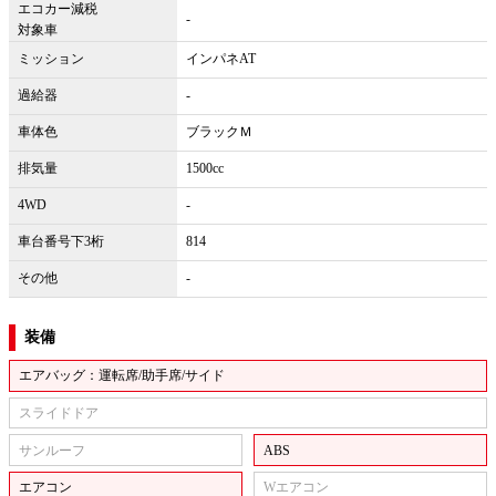
エコカー減税
-
対象車
ミッション
インパネAT
過給器
-
車体色
ブラックＭ
排気量
1500cc
4WD
-
車台番号下3桁
814
その他
-
装備
エアバッグ：運転席/助手席/サイド
スライドドア
サンルーフ
ABS
エアコン
Wエアコン