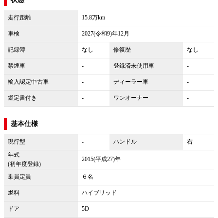
走行距離
15.8万km
車検
2027(令和9)年12月
記録簿
なし
修復歴
なし
禁煙車
-
登録済未使用車
-
輸入認定中古車
-
ディーラー車
-
鑑定書付き
-
ワンオーナー
-
基本仕様
現行型
-
ハンドル
右
年式
2015(平成27)年
(初年度登録)
乗員定員
６名
燃料
ハイブリッド
ドア
5D