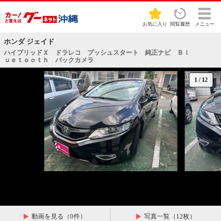
お気に入り
閲覧履歴
メニュー
ホンダ ジェイド
ハイブリッドＸ ドラレコ プッシュスタート 純正ナビ Ｂｌ
ｕｅｔｏｏｔｈ バックカメラ
1
/
12
動画を見る（0件）
写真一覧（12枚）