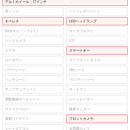
アルミホイール：17インチ
革シート
ハーフレザーシート
キーレス
LEDヘッドランプ
HID(キセノンライト)
ポータブルナビ
バックカメラ
ETC
エアロ
スマートキー
ローダウン
ランフラットタイヤ
パワーシート
3列シート
ベンチシート
フルフラットシート
チップアップシート
オットマン
電動格納サードシート
シートヒーター
ウォークスルー
後席モニター
電動リアゲート
フロントカメラ
シートエアコン
全周囲カメラ