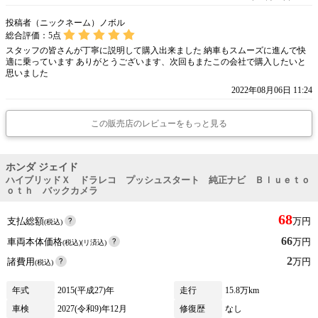
投稿者（ニックネーム）ノボル
総合評価：
5
点
スタッフの皆さんが丁寧に説明して購入出来ました 納車もスムーズに進んで快
適に乗っています ありがとうございます、次回もまたこの会社で購入したいと
思いました
2022年08月06日 11:24
この販売店のレビューをもっと見る
ホンダ ジェイド
ハイブリッドＸ ドラレコ プッシュスタート 純正ナビ Ｂｌｕｅｔｏ
ｏｔｈ バックカメラ
68
支払総額
万円
(税込)
66
車両本体価格
万円
(税込)(リ済込)
2
諸費用
万円
(税込)
年式
2015(平成27)年
走行
15.8万km
車検
2027(令和9)年12月
修復歴
なし