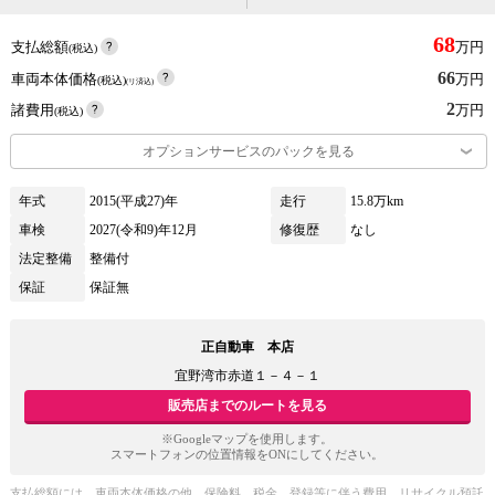
68
支払総額
万円
(税込)
66
車両本体価格
万円
(税込)
(リ済込)
2
諸費用
万円
(税込)
オプションサービスのパックを見る
年式
2015(平成27)年
走行
15.8万km
車検
2027(令和9)年12月
修復歴
なし
法定整備
整備付
保証
保証無
正自動車 本店
宜野湾市赤道１－４－１
販売店までのルートを見る
※Googleマップを使用します。
スマートフォンの位置情報をONにしてください。
支払総額には、車両本体価格の他、保険料、税金、登録等に伴う費用、リサイクル預託