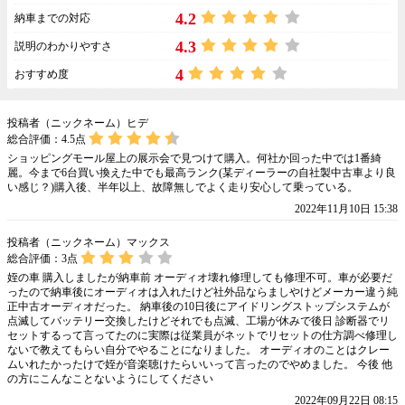
4.2
納車までの対応
4.3
説明のわかりやすさ
4
おすすめ度
投稿者（ニックネーム）ヒデ
総合評価：
4.5
点
ショッピングモール屋上の展示会で見つけて購入。何社か回った中では1番綺
麗。今まで6台買い換えた中でも最高ランク(某ディーラーの自社製中古車より良
い感じ？)購入後、半年以上、故障無しでよく走り安心して乗っている。
2022年11月10日 15:38
投稿者（ニックネーム）マックス
総合評価：
3
点
姪の車 購入しましたが納車前 オーディオ壊れ修理しても修理不可。車が必要だ
ったので納車後にオーディオは入れたけど社外品ならましやけどメーカー違う純
正中古オーディオだった。 納車後の10日後にアイドリングストップシステムが
点滅してバッテリー交換したけどそれでも点滅、工場が休みで後日 診断器でリ
セットするって言ってたのに実際は従業員がネットでリセットの仕方調べ修理し
ないで教えてもらい自分でやることになりました。 オーディオのことはクレー
ムいれたかったけで姪が音楽聴けたらいいって言ったのでやめました。 今後 他
の方にこんなことないようにしてください
2022年09月22日 08:15