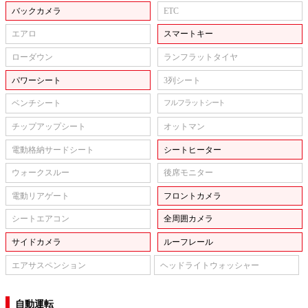
バックカメラ
ETC
エアロ
スマートキー
ローダウン
ランフラットタイヤ
パワーシート
3列シート
ベンチシート
フルフラットシート
チップアップシート
オットマン
電動格納サードシート
シートヒーター
ウォークスルー
後席モニター
電動リアゲート
フロントカメラ
シートエアコン
全周囲カメラ
サイドカメラ
ルーフレール
エアサスペンション
ヘッドライトウォッシャー
自動運転