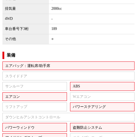
排気量
2000cc
4WD
-
車台番号下3桁
189
その他
○
装備
エアバッグ：運転席/助手席
スライドドア
サンルーフ
ABS
エアコン
Wエアコン
リフトアップ
パワーステアリング
ダウンヒルアシストコントロール
パワーウィンドウ
盗難防止システム