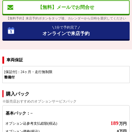
【無料】メールでお問合せ
【無料予約】来店予約ボタンをタップ後、カレンダーから日時を選択してください
1分で予約完了
オンラインで来店予約
車両保証
[保証付]：24ヶ月・走行無制限
整備付
購入パック
※販売店おすすめのオプションサービスパック
基本パック：−
189
オプション込参考支払総額
(税込)
万円
0万円
オプション価格
(税込)