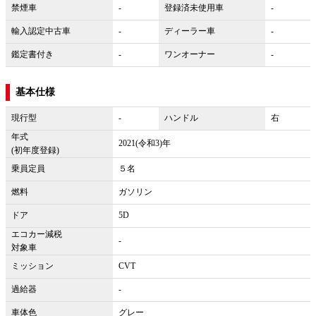
禁煙車
-
登録済未使用車
-
輸入認定中古車
-
ディーラー車
-
鑑定書付き
-
ワンオーナー
-
基本仕様
現行型
-
ハンドル
右
年式
2021(令和3)年
(初年度登録)
乗員定員
５名
燃料
ガソリン
ドア
5D
エコカー減税
-
対象車
ミッション
CVT
過給器
-
車体色
グレー