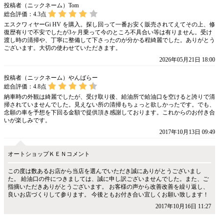
投稿者（ニックネーム）Tom
総合評価：
4.3
点
エスクワィヤーGi HV を購入。探し回って一番お安く販売されてえてその上、修
復歴有りで不安でしたが3ヶ月乗って今のところ不具合い等は有りません。受け
渡し時の清掃や、丁寧に整備して下さったのが分かる程綺麗でした。ありがとう
ございます。大切の使わせていただきます。
2026年05月21日 18:00
投稿者（ニックネーム）やんばらー
総合評価：
4.8
点
納車時の外観は綺麗でしたが、受け取り後、給油所で給油口を空けると誇りで清
掃されていませんでした。見えない所の清掃もちょっと欲しかったです。でも、
念願の車を予想を下回る金額で提供頂き感謝しております。これからのお付き合
いが楽しみです。
2017年10月13日 09:49
オートショップＫＥＮコメント
この度は数あるお店から当店を選んでいただき誠にありがとうございまし
た。 給油口の件につきましては、誠に申し訳ございませんでした。また、ご
指摘いただきありがとうございます。 お客様の声から改善改善を繰り返し、
良いお店づくりして参ります。 今後ともお付き合い宜しくお願い致します！
2017年10月16日 11:27