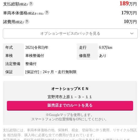
189
支払総額
万円
(税込)
179
車両本体価格
万円
(税込)
(リ済込)
10
諸費用
万円
(税込)
オプションサービスのパックを見る
年式
2021(令和3)年
走行
6.9万km
車検
車検整備付
修復歴
あり
法定整備
整備付
保証
[保証付]：24ヶ月・走行無制限
オートショップＫＥＮ
宜野湾市上原１－３－１１
販売店までのルートを見る
※Googleマップを使用します。
スマートフォンの位置情報をONにしてください。
支払総額には、車両本体価格の他、保険料、税金、登録等に伴う費用、リサイクル預託
金 相当額等、購入時に必要な全ての費用が含まれています。