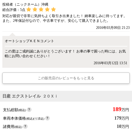
投稿者（ニックネーム）沖縄
総合評価：
5
点
対応が親切で非常に気持ちよく取引き出来ました！ 納車楽しみに待ってます。
また、2年保証付なので、中古車ですが、安心して購入できました。
2016年03月09日 21:23
オートショップＫＥＮコメント
この度はご成約誠にありがとうございます！ お車の事で困った時には、お気
軽にお問い合わせください！
2016年03月12日 13:51
この販売店のレビューをもっと見る
日産 エクストレイル
２０Ｘｉ
189
支払総額
万円
(税込)
179
車両本体価格
万円
(税込)(リ済込)
10
諸費用
万円
(税込)