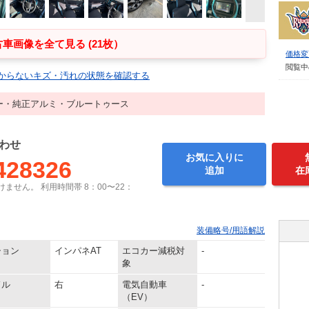
車画像を全て見る (21枚）
価格変
閲覧中
からないキズ・汚れの状態を確認する
ー・純正アルミ・ブルートゥース
わせ
お気に入りに
428326
追加
在
ません。 利用時間帯 8：00〜22：
装備略号/用語解説
ション
インパネAT
エコカー減税対
-
象
ドル
右
電気自動車
-
（EV）