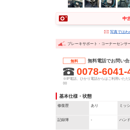
中古
写真ではわ
ブレーキサポート・コーナーセンサ
無料電話でお問い合
無料
0078-6041-
※IP電話、ひかり電話からはご利用いただけ
00
基本仕様・状態
修復歴
あり
ミッ
記録簿
-
ハン