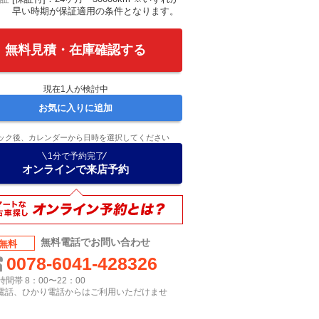
早い時期が保証適用の条件となります。
無料見積・在庫確認する
現在
1
人が検討中
お気に入りに追加
ック後、カレンダーから日時を選択してください
1分で予約完了
オンラインで来店予約
無料電話でお問い合わせ
無料
0078-6041-428326
間帯 8：00〜22：00
P電話、ひかり電話からはご利用いただけませ