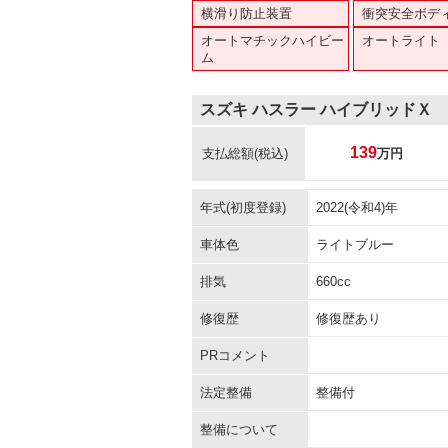
横滑り防止装置
衝突安全ボデ
オートマチックハイビー
オートライト
ム
スズキ ハスラー ハイブリッドＸ
139
支払総額
(税込)
万円
年式(初度登録)
2022(令和4)年
車体色
ライトブルー
排気
660cc
修復歴
修復歴あり
PRコメント
法定整備
整備付
整備について