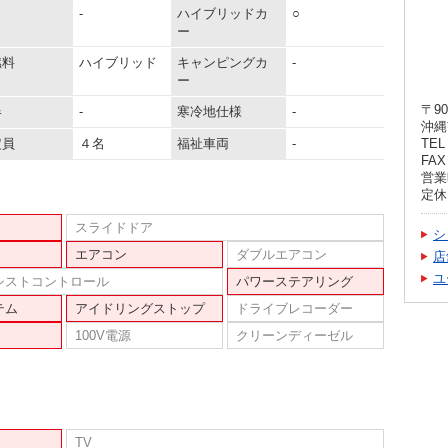
-
ハイブリッドカ
○
ー
燃料
ハイブリッド
キャンピングカ
-
ー
〒90
器
-
寒冷地仕様
-
沖縄
定員
４名
福祉車両
-
TEL 
FAX 
営業時
定休
スライドドア
シ
エアコン
ダブルエアコン
店
ユ
シストコントロール
パワーステアリング
テム
アイドリングストップ
ドライブレコーダー
100V電源
クリーンディーゼル
TV