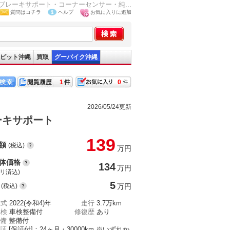
 ブレーキサポート・コーナーセンサー・純...
質問はコチラ
ヘルプ
お気に入りに追加
ピット沖縄
買取
グーバイク沖縄
1
0
2026/05/24更新
ーキサポート
139
額
(税込)
万円
体価格
134
万円
(リ済込)
5
(税込)
万円
年式
2022(令和4)年
走行
3.7万km
車検
車検整備付
修復歴
あり
備
整備付
証
[保証付]：24ヶ月・30000km ※いずれか