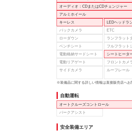
オーディオ：CDまたはCDチェンジャー
アルミホイール
キーレス
LEDヘッドラ
バックカメラ
ETC
ローダウン
ランフラット
ベンチシート
フルフラット
電動格納サードシート
シートヒータ
電動リアゲート
フロントカメ
サイドカメラ
ルーフレール
※装備品に関する詳しい情報は直接販売店へお
自動運転
オートクルーズコントロール
パークアシスト
安全装備エリア