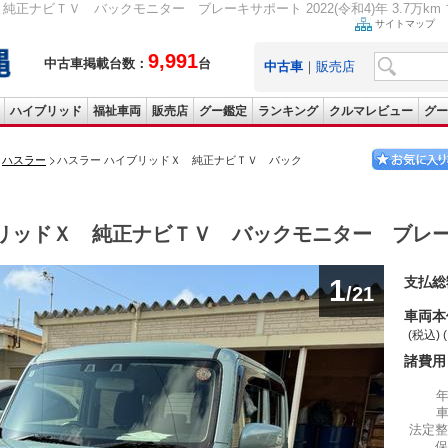
純正ナビＴＶ バックモニター ブレーキサポート 2022(令和4)年 3.7万km
サイトマップ
9,991
中古車掲載台数：
台
中古車
｜
販売店
ハイブリッド
福祉車両
販売店
グー鑑定
ランキング
クルマレビュー
グー
ハスラー
ハスラー ハイブリッドＸ 純正ナビＴＶ バック
リッドＸ 純正ナビＴＶ バックモニター ブレ
1
支払総
/21
車両本
(税込) 
諸費用
法定整
保