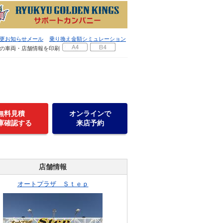
更お知らせメール
乗り換え金額シミュレーション
の車両・店舗情報を印刷
無料見積
オンラインで
庫確認する
来店予約
店舗情報
オートプラザ Ｓｔｅｐ