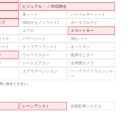
ビジュアル：-／DVD再生
革シート
ハーフレザーシート
ンプ
HID(キセノンライト)
ポータブルナビ
エアロ
スマートキー
タイヤ
パワーシート
3列シート
シート
チップアップシート
オットマン
ー
ウォークスルー
後席モニター
ラ
シートエアコン
全周囲カメラ
エアサスペンション
ヘッドライトウォッシャ
ー
問い合せください。
レーンアシスト
自動駐車システム