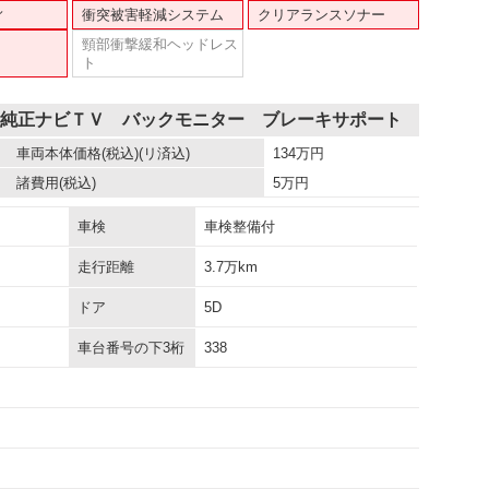
ィ
衝突被害軽減システム
クリアランスソナー
頸部衝撃緩和ヘッドレス
ト
 純正ナビＴＶ バックモニター ブレーキサポート
車両本体価格
(税込)(リ済込)
134
万円
諸費用
(税込)
5
万円
車検
車検整備付
走行距離
3.7万km
ドア
5D
車台番号の下3桁
338