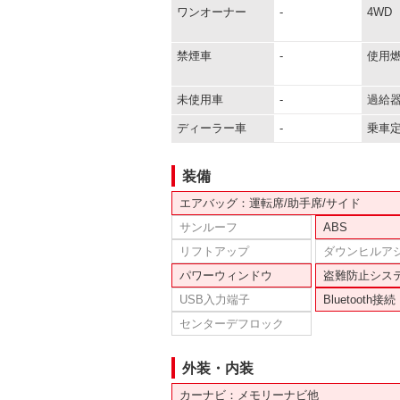
ワンオーナー
-
4WD
禁煙車
-
使用
未使用車
-
過給
ディーラー車
-
乗車
装備
エアバッグ：運転席/助手席/サイド
サンルーフ
ABS
リフトアップ
ダウンヒルア
パワーウィンドウ
盗難防止シス
USB入力端子
Bluetooth接続
センターデフロック
外装・内装
カーナビ：メモリーナビ他