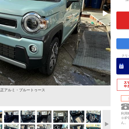
クリ
純正アルミ・ブルートゥース
利用時
※I
ん。