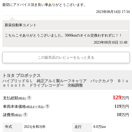
親切にアドバイス頂き良い車ありがとうございます。
2023年08月14日 17:34
新栄自動車コメント
こちらこそありがとうございました。5000kmのオイル交換わすれずに！！
2023年08月16日 11:48
この販売店のレビューをもっと見る
トヨタ プロボックス
ハイブリッドＧＬ 純正アルミ製ルーフキャリア バックカメラ Ｂｌｕ
ｅｔｏｏｔｈ ドライブレコーダー 光軸調整
129
支払総額
万円
(税込)
119
車両本体価格
万円
(税込)(リ済込)
10
諸費用
万円
(税込)
年式
2021(令和3)年
走行
8.0万km