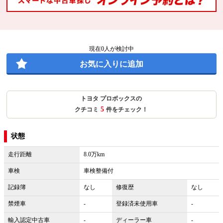
現在
0
人が検討中
お気に入りに追加
トヨタ プロボックスの
5
クチコミ
件をチェック！
状態
走行距離
8.0万km
車検
車検整備付
記録簿
なし
修復歴
なし
禁煙車
-
登録済未使用車
-
輸入認定中古車
-
ディーラー車
-