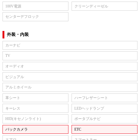
100V電源
クリーンディーゼル
センターデフロック
外装・内装
カーナビ
TV
オーディオ
ビジュアル
アルミホイール
革シート
ハーフレザーシート
キーレス
LEDヘッドランプ
HID(キセノンライト)
ポータブルナビ
バックカメラ
ETC
エアロ
スマートキー