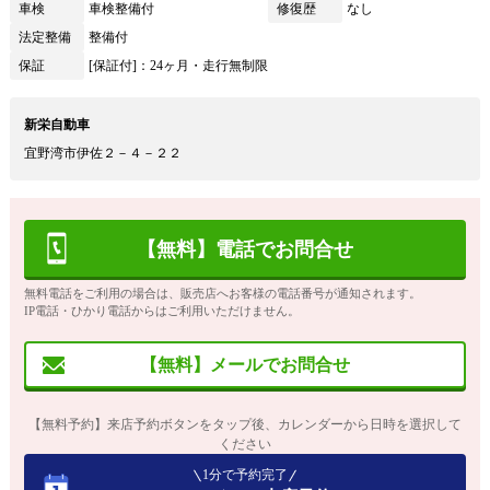
車検
車検整備付
修復歴
なし
法定整備
整備付
保証
[保証付]：24ヶ月・走行無制限
新栄自動車
宜野湾市伊佐２－４－２２
【無料】電話でお問合せ
無料電話をご利用の場合は、販売店へお客様の電話番号が通知されます。
IP電話・ひかり電話からはご利用いただけません。
【無料】メールでお問合せ
【無料予約】来店予約ボタンをタップ後、カレンダーから日時を選択して
ください
1分で予約完了