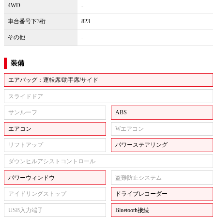
4WD
-
車台番号下3桁
823
その他
-
装備
エアバッグ：運転席/助手席/サイド
スライドドア
サンルーフ
ABS
エアコン
Wエアコン
リフトアップ
パワーステアリング
ダウンヒルアシストコントロール
パワーウィンドウ
盗難防止システム
アイドリングストップ
ドライブレコーダー
USB入力端子
Bluetooth接続