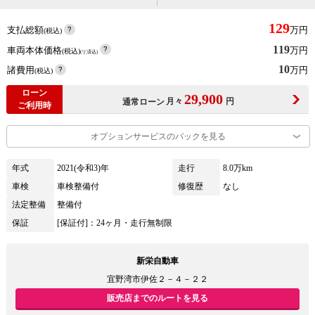
129
支払総額
万円
(税込)
119
車両本体価格
万円
(税込)
(リ済込)
10
諸費用
万円
(税込)
ローン
29,900
月々
円
通常ローン
ご利用時
オプションサービスのパックを見る
年式
2021(令和3)年
走行
8.0万km
車検
車検整備付
修復歴
なし
法定整備
整備付
保証
[保証付]：24ヶ月・走行無制限
新栄自動車
宜野湾市伊佐２－４－２２
販売店までのルートを見る