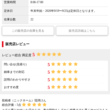
営業時間
8:00-17:00
定休日
年末年始・2026年9/19〜9/23は定休日となります。
在庫台数
22
この販売店の在庫を見る
販売店詳細はこちら
販売店レビュー
5
レビュー総合 満足度
5
問い合せ(見積り)
5
納車までの対応
5
説明のわかりやすさ
5
おすすめ度
投稿者（ニックネーム）琉球けん
総合評価：
5
点