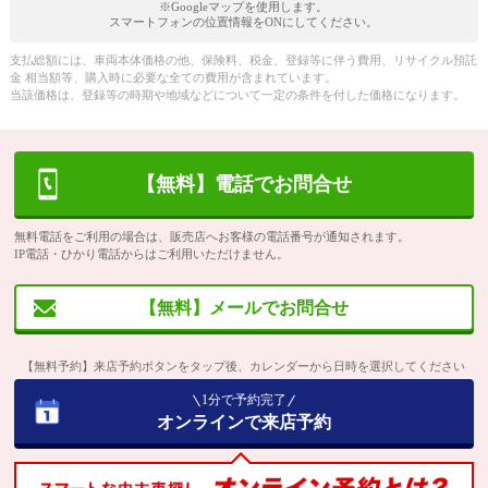
※Googleマップを使用します。
スマートフォンの位置情報をONにしてください。
支払総額には、車両本体価格の他、保険料、税金、登録等に伴う費用、リサイクル預託
金 相当額等、購入時に必要な全ての費用が含まれています。
当該価格は、登録等の時期や地域などについて一定の条件を付した価格になります。
【無料】電話でお問合せ
無料電話をご利用の場合は、販売店へお客様の電話番号が通知されます。
IP電話・ひかり電話からはご利用いただけません。
【無料】メールでお問合せ
【無料予約】来店予約ボタンをタップ後、カレンダーから日時を選択してください
1分で予約完了
オンラインで来店予約