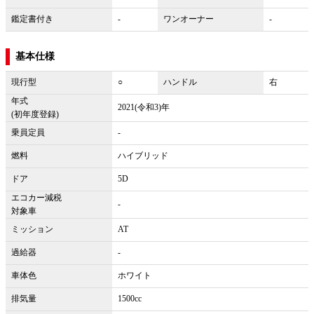
鑑定書付き
-
ワンオーナー
-
基本仕様
現行型
○
ハンドル
右
年式
2021(令和3)年
(初年度登録)
乗員定員
-
燃料
ハイブリッド
ドア
5D
エコカー減税
-
対象車
ミッション
AT
過給器
-
車体色
ホワイト
排気量
1500cc