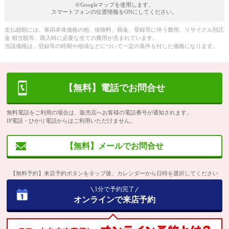
※Googleマップを使用します。
スマートフォンの位置情報をONにしてください。
支払総額には、車両本体価格の他、保険料、税金、登録等に伴う費用、リサイクル預託
金 相当額等、購入時に必要な全ての費用が含まれています。
当該価格は、登録等の時期や地域などについて一定の条件を付した価格になります。
【無料】電話でお問合せ
無料電話をご利用の場合は、販売店へお客様の電話番号が通知されます。
IP電話・ひかり電話からはご利用いただけません。
【無料】メールでお問合せ
【無料予約】来店予約ボタンをタップ後、カレンダーから日時を選択してください
1分で予約完了
オンラインで来店予約