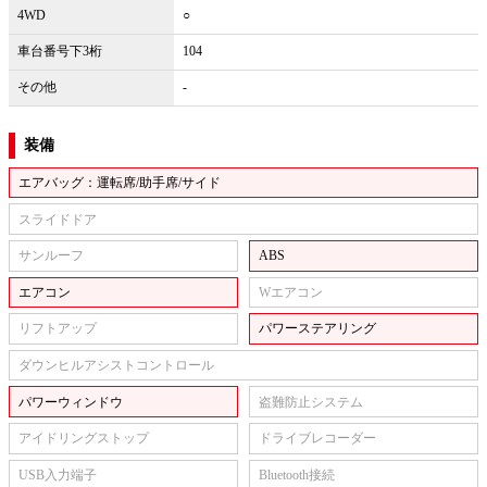
4WD
○
車台番号下3桁
104
その他
-
装備
エアバッグ：運転席/助手席/サイド
スライドドア
サンルーフ
ABS
エアコン
Wエアコン
リフトアップ
パワーステアリング
ダウンヒルアシストコントロール
パワーウィンドウ
盗難防止システム
アイドリングストップ
ドライブレコーダー
USB入力端子
Bluetooth接続