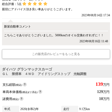
総合評価：
5
点
親切にアドバイス頂き良い車ありがとうございます。
2023年08月14日 17:34
新栄自動車コメント
こちらこそありがとうございました。5000kmのオイル交換わすれずに！！
2023年08月16日 11:48
この販売店のレビューをもっと見る
ダイハツ グランマックスカーゴ
ＧＬ 禁煙車 ４ＷＤ アイドリングストップ 光軸調整
139
支払総額
万円
(税込)
129
車両本体価格
万円
(税込)(リ済込)
10
諸費用
万円
(税込)
年式
2020(令和2)年
走行
9.1万km