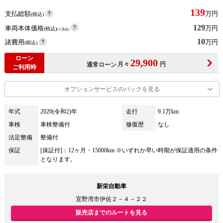
139
支払総額
万円
(税込)
129
車両本体価格
万円
(税込)
(リ済込)
10
諸費用
万円
(税込)
ローン
29,900
月々
円
通常ローン
ご利用時
オプションサービスのパックを見る
年式
2020(令和2)年
走行
9.1万km
車検
車検整備付
修復歴
なし
法定整備
整備付
保証
[保証付]：12ヶ月・15000km ※いずれか早い時期が保証適用の条件
となります。
新栄自動車
宜野湾市伊佐２－４－２２
販売店までのルートを見る