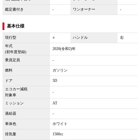
鑑定書付き
-
ワンオーナー
-
基本仕様
現行型
○
ハンドル
右
年式
2020(令和2)年
(初年度登録)
乗員定員
-
燃料
ガソリン
ドア
5D
エコカー減税
-
対象車
ミッション
AT
過給器
-
車体色
ホワイト
排気量
1500cc