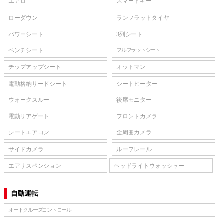
エアロ
スマートキー
ローダウン
ランフラットタイヤ
パワーシート
3列シート
ベンチシート
フルフラットシート
チップアップシート
オットマン
電動格納サードシート
シートヒーター
ウォークスルー
後席モニター
電動リアゲート
フロントカメラ
シートエアコン
全周囲カメラ
サイドカメラ
ルーフレール
エアサスペンション
ヘッドライトウォッシャー
自動運転
オートクルーズコントロール