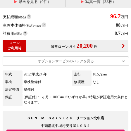
動画を見る（0件）
写真一覧（38枚）
96.7
支払総額
万円
(税込)
88
車両本体価格
万円
(税込)
(リ済込)
8.7
諸費用
万円
(税込)
ローン
20,200
月々
円
通常ローン
ご利用時
オプションサービスのパックを見る
年式
2012(平成24)年
走行
10.5万km
車検
車検整備付
修復歴
なし
法定整備
整備付
保証
[保証付]：1ヶ月・1000km ※いずれか早い時期が保証適用の条件と
なります。
ＳＵＮ Ｍ Ｓｅｒｖｉｃｅ リージョン北中店
中頭郡北中城村安谷屋１９３４