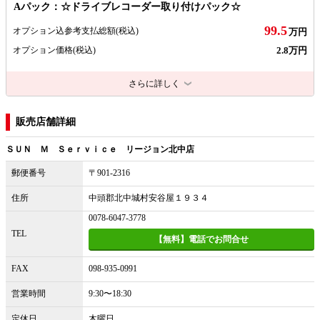
Aパック：☆ドライブレコーダー取り付けパック☆
99.5
オプション込参考支払総額
(税込)
万円
2.8万円
オプション価格
(税込)
さらに詳しく
販売店舗詳細
ＳＵＮ Ｍ Ｓｅｒｖｉｃｅ リージョン北中店
郵便番号
〒901-2316
住所
中頭郡北中城村安谷屋１９３４
0078-6047-3778
TEL
【無料】電話でお問合せ
FAX
098-935-0991
営業時間
9:30〜18:30
定休日
木曜日