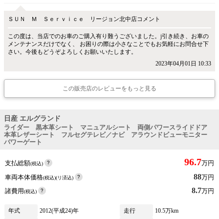
ＳＵＮ Ｍ Ｓｅｒｖｉｃｅ リージョン北中店コメント
この度は、当店でのお車のご購入有り難うございました。j引き続き、お車の
メンテナンスだけでなく、 お困りの際は小さなことでもお気軽にお問合せ下
さい。今後もどうぞよろしくお願いいたします。
2023年04月01日 10:33
この販売店のレビューをもっと見る
日産 エルグランド
ライダー 黒本革シート マニュアルシート 両側パワースライドドア
本革レザーシート フルセグテレビ／ナビ アラウンドビューモニター
パワーゲート
96.7
支払総額
万円
(税込)
88
車両本体価格
万円
(税込)(リ済込)
8.7
諸費用
万円
(税込)
年式
2012(平成24)年
走行
10.5万km