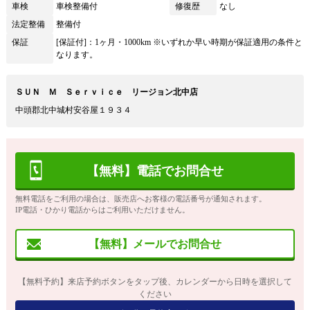
車検
車検整備付
修復歴
なし
法定整備
整備付
保証
[保証付]：1ヶ月・1000km ※いずれか早い時期が保証適用の条件と
なります。
ＳＵＮ Ｍ Ｓｅｒｖｉｃｅ リージョン北中店
中頭郡北中城村安谷屋１９３４
【無料】電話でお問合せ
無料電話をご利用の場合は、販売店へお客様の電話番号が通知されます。
IP電話・ひかり電話からはご利用いただけません。
【無料】メールでお問合せ
【無料予約】来店予約ボタンをタップ後、カレンダーから日時を選択して
ください