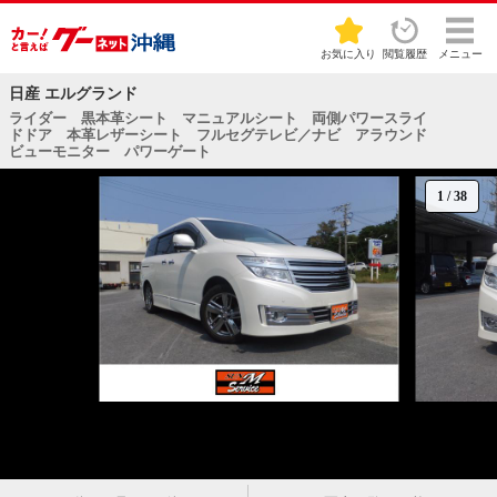
お気に入り
閲覧履歴
メニュー
日産 エルグランド
ライダー 黒本革シート マニュアルシート 両側パワースライ
ドドア 本革レザーシート フルセグテレビ／ナビ アラウンド
ビューモニター パワーゲート
1
/
38