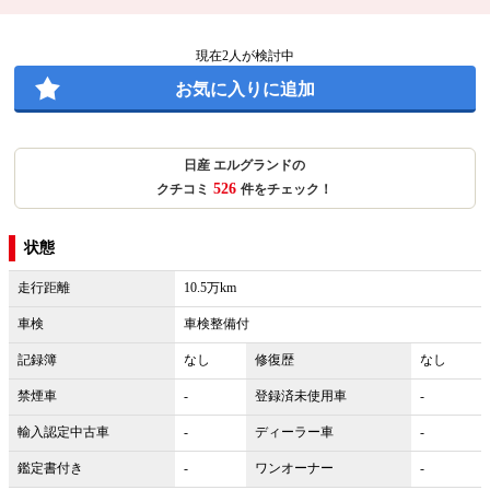
現在
2
人が検討中
お気に入りに追加
日産 エルグランドの
526
クチコミ
件をチェック！
状態
走行距離
10.5万km
車検
車検整備付
記録簿
なし
修復歴
なし
禁煙車
-
登録済未使用車
-
輸入認定中古車
-
ディーラー車
-
鑑定書付き
-
ワンオーナー
-