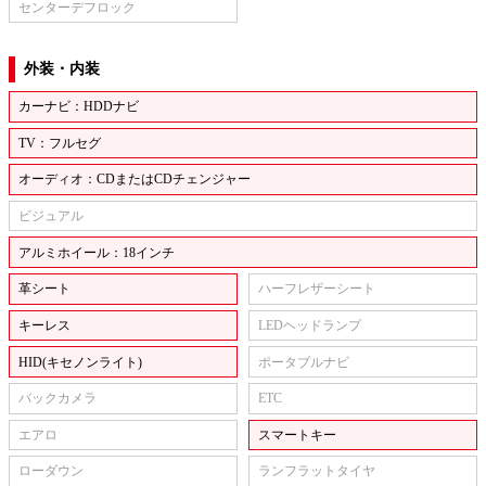
センターデフロック
外装・内装
カーナビ：HDDナビ
TV：フルセグ
オーディオ：CDまたはCDチェンジャー
ビジュアル
アルミホイール：18インチ
革シート
ハーフレザーシート
キーレス
LEDヘッドランプ
HID(キセノンライト)
ポータブルナビ
バックカメラ
ETC
エアロ
スマートキー
ローダウン
ランフラットタイヤ