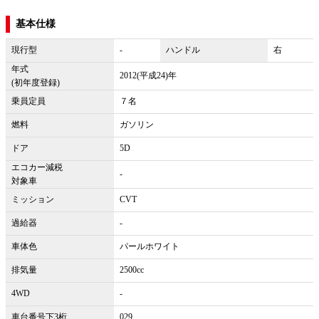
基本仕様
現行型
-
ハンドル
右
年式
2012(平成24)年
(初年度登録)
乗員定員
７名
燃料
ガソリン
ドア
5D
エコカー減税
-
対象車
ミッション
CVT
過給器
-
車体色
パールホワイト
排気量
2500cc
4WD
-
車台番号下3桁
029