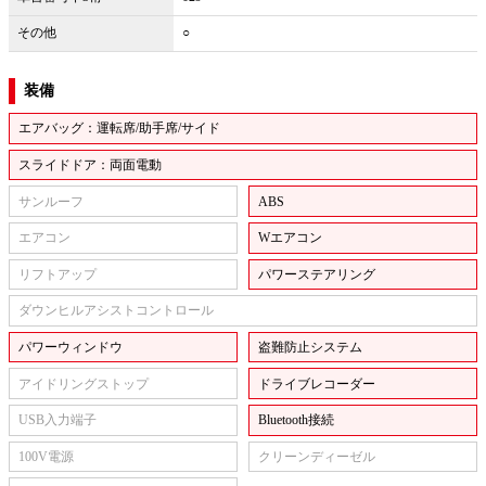
その他
○
装備
エアバッグ：運転席/助手席/サイド
スライドドア：両面電動
サンルーフ
ABS
エアコン
Wエアコン
リフトアップ
パワーステアリング
ダウンヒルアシストコントロール
パワーウィンドウ
盗難防止システム
アイドリングストップ
ドライブレコーダー
USB入力端子
Bluetooth接続
100V電源
クリーンディーゼル