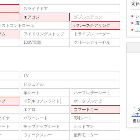
定休
スライドドア
シ
エアコン
ダブルエアコン
店
シストコントロール
パワーステアリング
ユ
テム
アイドリングストップ
ドライブレコーダー
100V電源
クリーンディーゼル
TV
ビジュアル
革シート
ハーフレザーシート
ンプ
HID(キセノンライト)
ポータブルナビ
「
エアロ
スマートキー
北中
タイヤ
パワーシート
3列シート
当
シート
チップアップシート
オットマン
ー
ウォークスルー
後席モニター