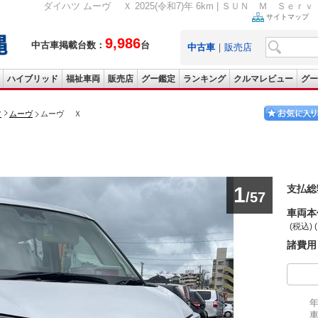
ダイハツ ムーヴ Ｘ 2025(令和7)年 6km | ＳＵＮ Ｍ Ｓｅ
サイトマップ
9,986
中古車掲載台数：
台
中古車
｜
販売店
ハイブリッド
福祉車両
販売店
グー鑑定
ランキング
クルマレビュー
グー
ツ
ムーヴ
ムーヴ Ｘ
1
支払総
/57
車両本
(税込) 
諸費用