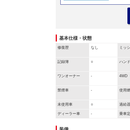
基本仕様・状態
修復歴
なし
ミッ
記録簿
○
ハン
ワンオーナー
-
4WD
禁煙車
-
使用
未使用車
○
過給
ディーラー車
-
乗車
装備