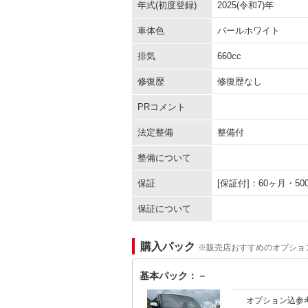
年式(初度登録)
2025(令和7)年
車体色
パールホワイト
排気
660cc
修復歴
修復歴なし
PRコメント
法定整備
整備付
整備について
保証
[保証付]：60ヶ月・
保証について
購入パック
※販売店おすすめのオプショ
基本パック：－
オプション込参