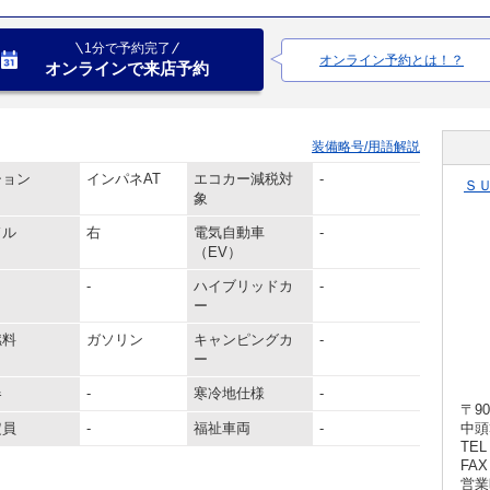
1分で予約完了
オンライン予約とは！？
オンラインで来店予約
装備略号/用語解説
ション
インパネAT
エコカー減税対
-
Ｓ
象
ドル
右
電気自動車
-
（EV）
-
ハイブリッドカ
-
ー
燃料
ガソリン
キャンピングカ
-
ー
器
-
寒冷地仕様
-
〒90
定員
-
福祉車両
-
中頭
TEL 
FAX 
営業時