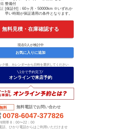
備
整備付
証
[保証付]：60ヶ月・50000km ※いずれか
早い時期が保証適用の条件となります。
無料見積・在庫確認する
現在
0
人が検討中
お気に入りに追加
ック後、カレンダーから日時を選択してください
1分で予約完了
オンラインで来店予約
無料電話でお問い合わせ
無料
0078-6047-377826
間帯 8：00〜22：00
P電話、ひかり電話からはご利用いただけませ