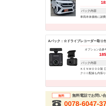
18
パック内容
車両本体価格に諸費
Aパック：☆ドライブレコーダー取り
オプション込参
185
パック内容
ＫＥＮＷＯＯＤ製【
ク☆☆配線も内張り
無料電話でお問い
無料
0078-6047-3