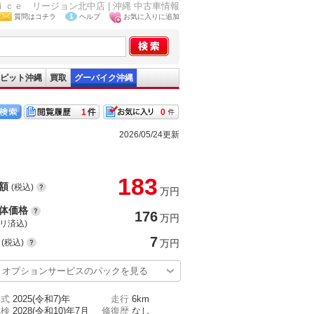
ｒｖｉｃｅ リージョン北中店 | 沖縄 中古車情報
質問はコチラ
ヘルプ
お気に入りに追加
ピット沖縄
買取
グーバイク沖縄
1
0
2026/05/24更新
183
額
(税込)
万円
体価格
176
万円
(リ済込)
7
(税込)
万円
オプションサービスのパックを見る
年式
2025(令和7)年
走行
6km
車検
2028(令和10)年7月
修復歴
なし