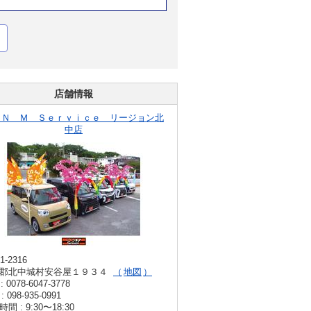
店舗情報
ＵＮ Ｍ Ｓｅｒｖｉｃｅ リージョン北
中店
1-2316
郡北中城村安谷屋１９３４
地図
: 0078-6047-3778
: 098-935-0991
間 : 9:30〜18:30