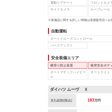
電動リアゲート
フロントカメ
サイドカメラ
ルーフレール
※装備品に関する詳しい情報は直接販売店へお
自動運転
オートクルーズコントロール
パークアシスト
安全装備エリア
横滑り防止装置
衝突安全ボデ
オートマチックハイビー
オートライト
ム
ダイハツ ムーヴ Ｘ
183
支払総額
(税込)
万円