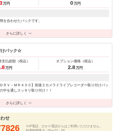
3
0
万円
万円
用を合わせたパックです。
さらに詳しく
付けパック☆
考支払総額
（税込）
オプション価格
（税込）
.8
2.8
万円
万円
ＤＲＶ－ＭＲ４５０】前後２カメラドライブレコーダー取り付けパッ
の中を通しスッキリ取り付け！！
さらに詳しく
合わせ
77826
※IP電話、ひかり電話からはご利用いただけません。
利用時間帯 8：00〜22：00