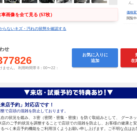
ん。
価格変
車画像を全て見る (57枚）
閲覧中
からないキズ・汚れの状態を確認する
わせ
お気に入りに
377826
追加
在
ません。 利用時間帯 8：00〜22：
「来店予約」対応店です！
調整で店頭の混雑を防止しております。
現在の状況を鑑み、３密（密閉・密集・密接）を防ぐ取組みとして、 グーネ
 来店のご予約状況を調整することで店頭での混雑を防止し、お客様の健康と安
なるべく来店予約機能をご利用頂くようお願い申し上げます。ご不明な点はお