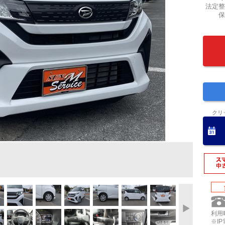
法定整
保
クリ
利用時
※I