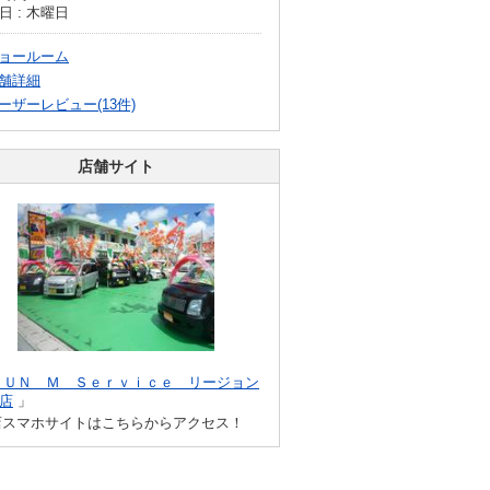
日 : 木曜日
ョールーム
舗詳細
ーザーレビュー(13件)
店舗サイト
ＳＵＮ Ｍ Ｓｅｒｖｉｃｅ リージョン
店
」
店スマホサイトはこちらからアクセス！