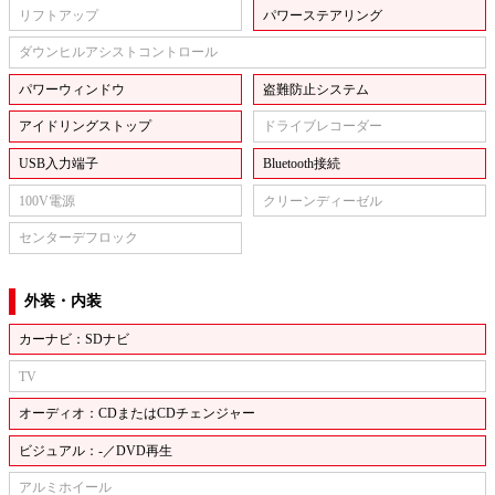
リフトアップ
パワーステアリング
ダウンヒルアシストコントロール
パワーウィンドウ
盗難防止システム
アイドリングストップ
ドライブレコーダー
USB入力端子
Bluetooth接続
100V電源
クリーンディーゼル
センターデフロック
外装・内装
カーナビ：SDナビ
TV
オーディオ：CDまたはCDチェンジャー
ビジュアル：-／DVD再生
アルミホイール