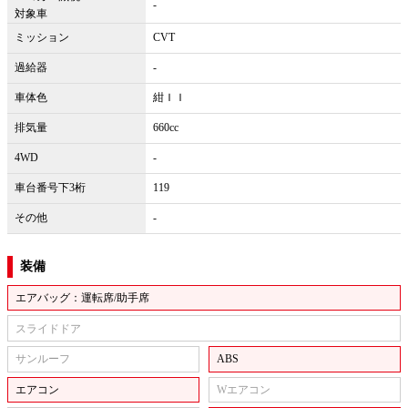
-
対象車
ミッション
CVT
過給器
-
車体色
紺ＩＩ
排気量
660cc
4WD
-
車台番号下3桁
119
その他
-
装備
エアバッグ：運転席/助手席
スライドドア
サンルーフ
ABS
エアコン
Wエアコン