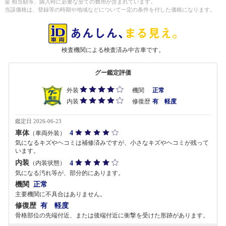
金 相当額等、購入時に必要な全ての費用が含まれています。
当該価格は、登録等の時期や地域などについて一定の条件を付した価格になります。
検査機関による検査済み中古車です。
グー鑑定評価
外装
機関
正常
内装
修復歴
有 軽度
鑑定日 2026-06-23
車体
4
（車両外装）
気になるキズやヘコミは補修済みですが、小さなキズやヘコミが残って
います。
内装
4
（内装状態）
気になる汚れ等が、部分的にあります。
機関
正常
主要機関に不具合はありません。
修復歴
有 軽度
骨格部位の先端付近、または後端付近に衝撃を受けた形跡があります。