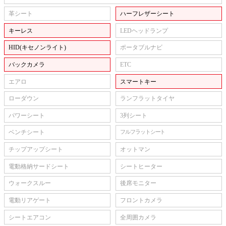
革シート
ハーフレザーシート
キーレス
LEDヘッドランプ
HID(キセノンライト)
ポータブルナビ
バックカメラ
ETC
エアロ
スマートキー
ローダウン
ランフラットタイヤ
パワーシート
3列シート
ベンチシート
フルフラットシート
チップアップシート
オットマン
電動格納サードシート
シートヒーター
ウォークスルー
後席モニター
電動リアゲート
フロントカメラ
シートエアコン
全周囲カメラ