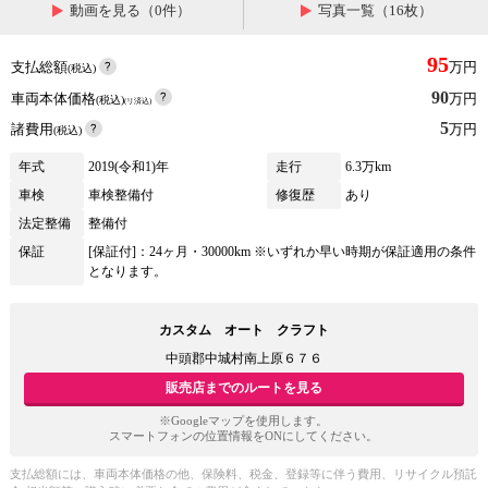
動画を見る（0件）
写真一覧（16枚）
95
支払総額
万円
(税込)
90
車両本体価格
万円
(税込)
(リ済込)
5
諸費用
万円
(税込)
年式
2019(令和1)年
走行
6.3万km
車検
車検整備付
修復歴
あり
法定整備
整備付
保証
[保証付]：24ヶ月・30000km ※いずれか早い時期が保証適用の条件
となります。
カスタム オート クラフト
中頭郡中城村南上原６７６
販売店までのルートを見る
※Googleマップを使用します。
スマートフォンの位置情報をONにしてください。
支払総額には、車両本体価格の他、保険料、税金、登録等に伴う費用、リサイクル預託