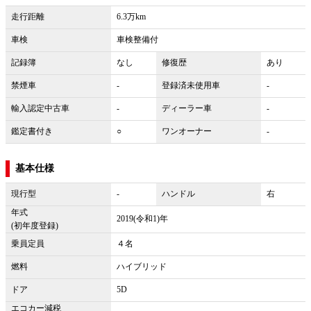
走行距離
6.3万km
車検
車検整備付
記録簿
なし
修復歴
あり
禁煙車
-
登録済未使用車
-
輸入認定中古車
-
ディーラー車
-
鑑定書付き
○
ワンオーナー
-
基本仕様
現行型
-
ハンドル
右
年式
2019(令和1)年
(初年度登録)
乗員定員
４名
燃料
ハイブリッド
ドア
5D
エコカー減税