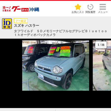
お気に入り
閲覧履歴
メニュー
グー鑑定
スズキ ハスラー
タフワイルド ＳＤメモリーナビフルセグテレビＢｌｕｅｔｏｏ
ｔｈオーディオバックカメラ
1
/
16