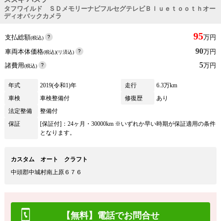
タフワイルド ＳＤメモリーナビフルセグテレビＢｌｕｅｔｏｏｔｈオー
ディオバックカメラ
95
支払総額
万円
(税込)
90
車両本体価格
万円
(税込)(リ済込)
5
諸費用
万円
(税込)
年式
2019(令和1)年
走行
6.3万km
車検
車検整備付
修復歴
あり
法定整備
整備付
保証
[保証付]：24ヶ月・30000km ※いずれか早い時期が保証適用の条件
となります。
カスタム オート クラフト
中頭郡中城村南上原６７６
【無料】電話でお問合せ