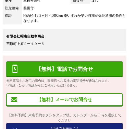
車検
車検整備付
修復歴
なし
法定整備
整備付
保証
[保証付]：3ヶ月・5000km ※いずれか早い時期が保証適用の条件と
なります。
有限会社昭南自動車商会
西原町上原２ー１９ー５
【無料】電話でお問合せ
無料電話をご利用の場合は、販売店へお客様の電話番号が通知されます。
IP電話・ひかり電話からはご利用いただけません。
【無料】メールでお問合せ
【無料予約】来店予約ボタンをタップ後、カレンダーから日時を選択して
ください
1分で予約完了