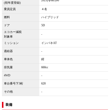
2021(令和3)年
(初年度登録)
乗員定員
４名
燃料
ハイブリッド
ドア
5D
エコカー減税
-
対象車
ミッション
インパネAT
過給器
-
車体色
紺
排気量
660cc
4WD
-
車台番号下3桁
620
その他
-
装備