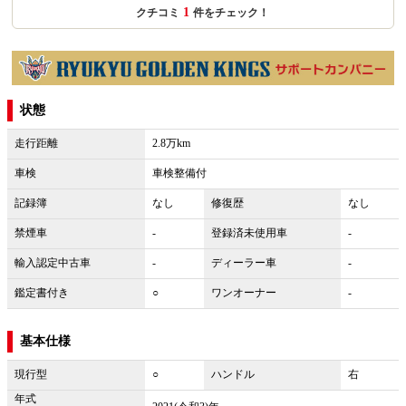
1
クチコミ
件をチェック！
状態
走行距離
2.8万km
車検
車検整備付
記録簿
なし
修復歴
なし
禁煙車
-
登録済未使用車
-
輸入認定中古車
-
ディーラー車
-
鑑定書付き
○
ワンオーナー
-
基本仕様
現行型
○
ハンドル
右
年式