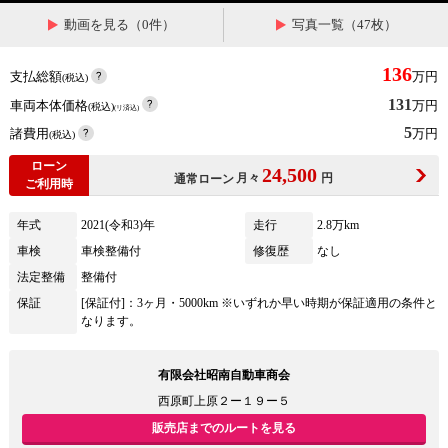
動画を見る（0件）
写真一覧（47枚）
136
支払総額
万円
(税込)
131
車両本体価格
万円
(税込)
(リ済込)
5
諸費用
万円
(税込)
ローン
24,500
月々
円
通常ローン
ご利用時
年式
2021(令和3)年
走行
2.8万km
車検
車検整備付
修復歴
なし
法定整備
整備付
保証
[保証付]：3ヶ月・5000km ※いずれか早い時期が保証適用の条件と
なります。
有限会社昭南自動車商会
西原町上原２ー１９ー５
販売店までのルートを見る