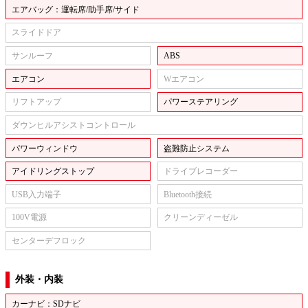
エアバッグ：運転席/助手席/サイド
スライドドア
サンルーフ
ABS
エアコン
Wエアコン
リフトアップ
パワーステアリング
ダウンヒルアシストコントロール
パワーウィンドウ
盗難防止システム
アイドリングストップ
ドライブレコーダー
USB入力端子
Bluetooth接続
100V電源
クリーンディーゼル
センターデフロック
外装・内装
カーナビ：SDナビ