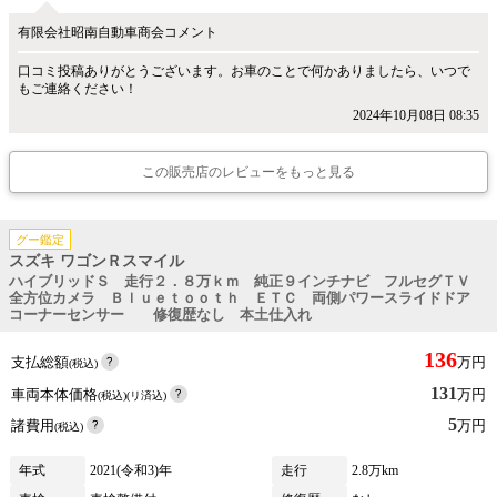
有限会社昭南自動車商会コメント
口コミ投稿ありがとうございます。お車のことで何かありましたら、いつで
もご連絡ください！
2024年10月08日 08:35
この販売店のレビューをもっと見る
グー鑑定
スズキ ワゴンＲスマイル
ハイブリッドＳ 走行２．８万ｋｍ 純正９インチナビ フルセグＴＶ
全方位カメラ Ｂｌｕｅｔｏｏｔｈ ＥＴＣ 両側パワースライドドア
コーナーセンサー 修復歴なし 本土仕入れ
136
支払総額
万円
(税込)
131
車両本体価格
万円
(税込)(リ済込)
5
諸費用
万円
(税込)
年式
2021(令和3)年
走行
2.8万km