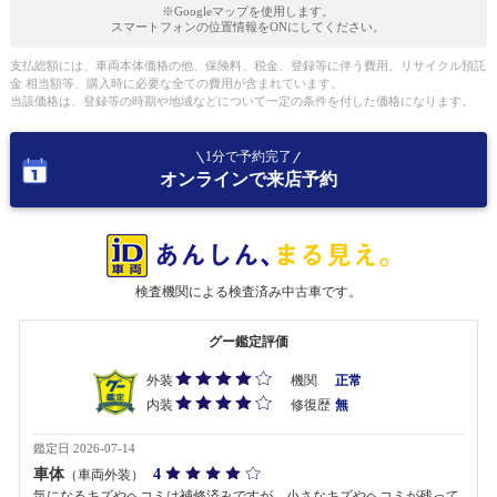
※Googleマップを使用します。
スマートフォンの位置情報をONにしてください。
支払総額には、車両本体価格の他、保険料、税金、登録等に伴う費用、リサイクル預託
金 相当額等、購入時に必要な全ての費用が含まれています。
当該価格は、登録等の時期や地域などについて一定の条件を付した価格になります。
1分で予約完了
オンラインで来店予約
検査機関による検査済み中古車です。
グー鑑定評価
外装
機関
正常
内装
修復歴
無
鑑定日 2026-07-14
車体
4
（車両外装）
気になるキズやヘコミは補修済みですが、小さなキズやヘコミが残って