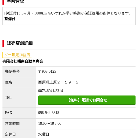
車両保証
[保証付]：3ヶ月・5000km ※いずれか早い時期が保証適用の条件となります。
整備付
販売店舗詳細
グー鑑定加盟店
有限会社昭南自動車商会
郵便番号
〒903-0125
住所
西原町上原２ー１９ー５
0078-6041-3314
TEL
【無料】電話でお問合せ
FAX
098-944-3318
営業時間
10:00〜19：00
定休日
水曜日