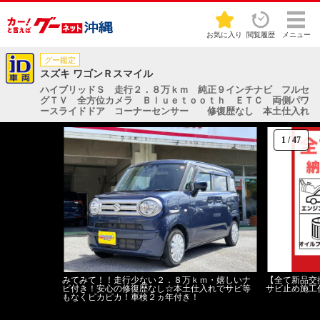
お気に入り
閲覧履歴
メニュー
グー鑑定
スズキ ワゴンＲスマイル
ハイブリッドＳ 走行２．８万ｋｍ 純正９インチナビ フルセ
グＴＶ 全方位カメラ Ｂｌｕｅｔｏｏｔｈ ＥＴＣ 両側パワ
ースライドドア コーナーセンサー 修復歴なし 本土仕入れ
1
/
47
みてみて！！走行少ない２．８万ｋｍ・嬉しいナ
【全て新品交
ビ付き！安心の修復歴なし☆本土仕入れでサビ等
サビ止め施工
もなくピカピカ！車検２ヵ年付き！