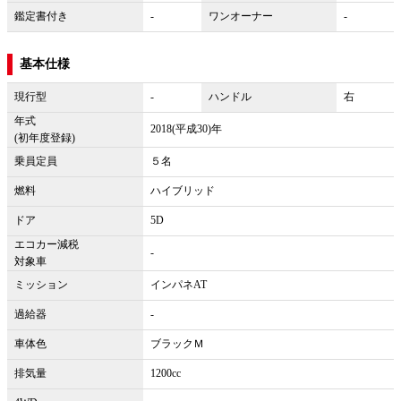
鑑定書付き
-
ワンオーナー
-
基本仕様
現行型
-
ハンドル
右
年式
2018(平成30)年
(初年度登録)
乗員定員
５名
燃料
ハイブリッド
ドア
5D
エコカー減税
-
対象車
ミッション
インパネAT
過給器
-
車体色
ブラックＭ
排気量
1200cc