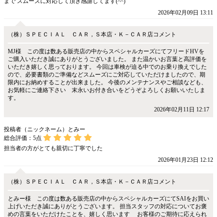
まで スムーズに対応して頂き感謝してます(^^)
2026年02月09日 13:11
（株）ＳＰＥＣＩＡＬ ＣＡＲ，Ｓ本店・Ｋ－ＣＡＲ店コメント
MJ様 この度は数ある販売店の中からスペシャルカーズにてフリードHVを
ご購入いただき誠にありがとうございました。 また温かいお言葉と高評価を
いただき嬉しく思っております。 今回は車検が迫る中でのお乗り換えでした
ので、必要書類のご準備などスムーズにご対応していただけましたので、期
限内にお納めすることが出来ました。 今後のメンテナンスやご相談なども、
お気軽にご連絡下さい 末永いお付き合いをどうぞよろしくお願いいたしま
す。
2026年02月11日 12:17
投稿者（ニックネーム）とみー
総合評価：
5
点
担当者の方がとても親切に丁寧でした
2026年01月23日 12:12
（株）ＳＰＥＣＩＡＬ ＣＡＲ，Ｓ本店・Ｋ－ＣＡＲ店コメント
とみー様 この度は数ある販売店の中からスペシャルカーズにてSAIをお買い
上げいただき誠にありがとうございます。 担当スタッフの対応についてお褒
めの言葉をいただけたことを、嬉しく思います お客様のご期待に応えられ