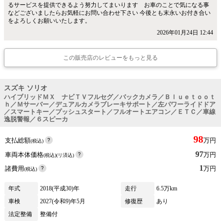
るサービスを提供できるよう努力してまいります お車のことで気になる事
などございましたらお気軽にお問い合わせ下さい 今後とも末永いお付き合い
をよろしくお願いいたします。
2026年01月24日 12:44
この販売店のレビューをもっと見る
スズキ ソリオ
ハイブリッドＭＸ ナビＴＶフルセグ／バックカメラ／Ｂｌｕｅｔｏｏｔ
ｈ／Ｍサーバー／デュアルカメラブレーキサポート／左パワーライドドア
／スマートキー／プッシュスタート／フルオートエアコン／ＥＴＣ／車線
逸脱警報／６スピーカ
98
支払総額
万円
(税込)
97
車両本体価格
万円
(税込)(リ済込)
1
諸費用
万円
(税込)
年式
2018(平成30)年
走行
6.5万km
車検
2027(令和9)年5月
修復歴
あり
法定整備
整備付