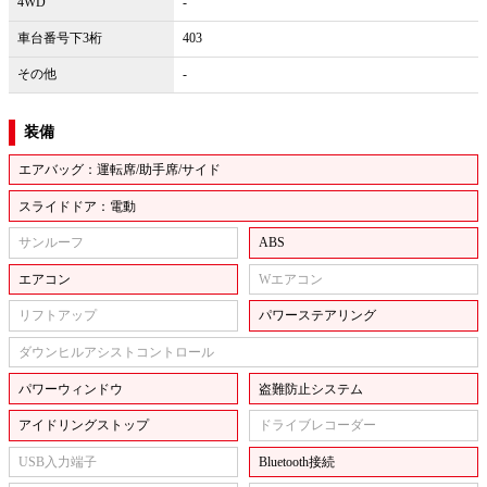
4WD
-
車台番号下3桁
403
その他
-
装備
エアバッグ：運転席/助手席/サイド
スライドドア：電動
サンルーフ
ABS
エアコン
Wエアコン
リフトアップ
パワーステアリング
ダウンヒルアシストコントロール
パワーウィンドウ
盗難防止システム
アイドリングストップ
ドライブレコーダー
USB入力端子
Bluetooth接続