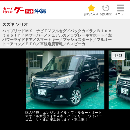
お気に入り
閲覧履歴
メニュー
スズキ ソリオ
ハイブリッドＭＸ ナビＴＶフルセグ／バックカメラ／Ｂｌｕｅ
ｔｏｏｔｈ／Ｍサーバー／デュアルカメラブレーキサポート／左
パワーライドドア／スマートキー／プッシュスタート／フルオー
トエアコン／ＥＴＣ／車線逸脱警報／６スピーカ
1
/
22
購入特典：エンジンオイル・フィルター・オート
マオイル新品タイヤ４本・バッテリー・ワイパー
ゴム・サビ止め施工致します・本土車！