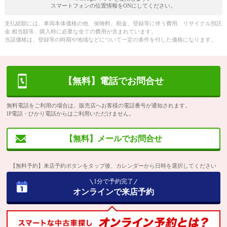
スマートフォンの位置情報をONにしてください。
支払総額には、車両本体価格の他、保険料、税金、登録等に伴う費用、リサイクル預託
金 相当額等、購入時に必要な全ての費用が含まれています。
当該価格は、登録等の時期や地域などについて一定の条件を付した価格になります。
【無料】電話でお問合せ
無料電話をご利用の場合は、販売店へお客様の電話番号が通知されます。
IP電話・ひかり電話からはご利用いただけません。
【無料】メールでお問合せ
【無料予約】来店予約ボタンをタップ後、カレンダーから日時を選択してください
1分で予約完了
オンラインで来店予約