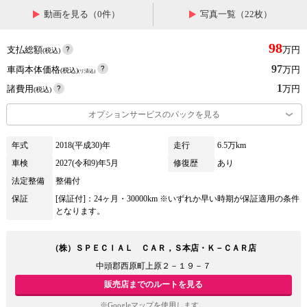
動画を見る（0件）
写真一覧（22枚）
98
支払総額
万円
(税込)
97
車両本体価格
万円
(税込)
(リ済込)
1
諸費用
万円
(税込)
オプションサービスのパックを見る
年式
2018(平成30)年
走行
6.5万km
車検
2027(令和9)年5月
修復歴
あり
法定整備
整備付
保証
[保証付]：24ヶ月・30000km ※いずれか早い時期が保証適用の条件
となります。
（株）ＳＰＥＣＩＡＬ ＣＡＲ，Ｓ本店・Ｋ－ＣＡＲ店
中頭郡西原町上原２－１９－７
販売店までのルートを見る
※Googleマップを使用します。