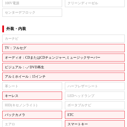
100V電源
クリーンディーゼル
センターデフロック
外装・内装
カーナビ
TV：フルセグ
オーディオ：CDまたはCDチェンジャー,ミュージックサーバー
ビジュアル：-／DVD再生
アルミホイール：15インチ
革シート
ハーフレザーシート
キーレス
LEDヘッドランプ
HID(キセノンライト)
ポータブルナビ
バックカメラ
ETC
エアロ
スマートキー