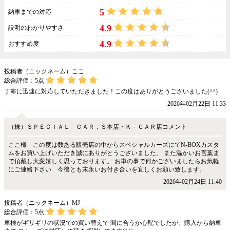
5
納車までの対応
4.9
説明のわかりやすさ
4.9
おすすめ度
投稿者（ニックネーム）ここ
総合評価：
5
点
丁寧に迅速に対応していただきました！この度はありがとうございました(^^)
2026年02月22日 11:33
（株）ＳＰＥＣＩＡＬ ＣＡＲ，Ｓ本店・Ｋ－ＣＡＲ店コメント
ここ様 この度は数ある販売店の中からスペシャルカーズにてN-BOXカスタ
ムをお買い上げいただき誠にありがとうございました。 また温かいお言葉ま
で頂戴し大変嬉しく思っております。 お車の事で何かございましたらお気軽
にご連絡下さい 今後とも末永いお付き合いを宜しくお願い致します。
2026年02月24日 11:40
投稿者（ニックネーム）MJ
総合評価：
5
点
車検がギリギリの状況での買い替えで 間に合うか心配でしたが、購入から納車