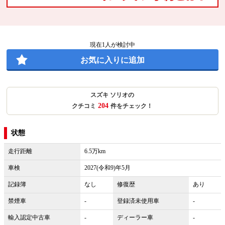
現在
1
人が検討中
お気に入りに追加
スズキ ソリオの
204
クチコミ
件をチェック！
状態
走行距離
6.5万km
車検
2027(令和9)年5月
記録簿
なし
修復歴
あり
禁煙車
-
登録済未使用車
-
輸入認定中古車
-
ディーラー車
-