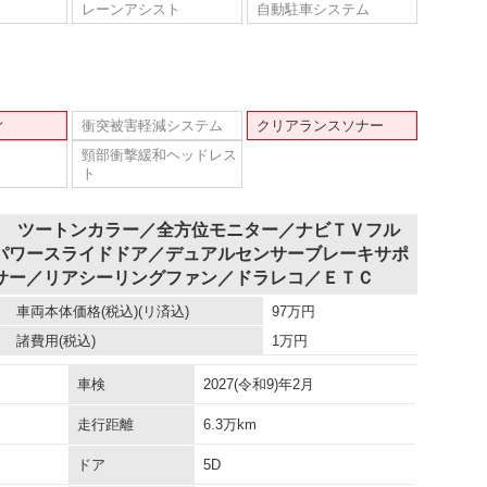
レーンアシスト
自動駐車システム
ィ
衝突被害軽減システム
クリアランスソナー
頸部衝撃緩和ヘッドレス
ト
Ｘ ツートンカラー／全方位モニター／ナビＴＶフル
パワースライドドア／デュアルセンサーブレーキサポ
サー／リアシーリングファン／ドラレコ／ＥＴＣ
車両本体価格
(税込)(リ済込)
97
万円
諸費用
(税込)
1
万円
車検
2027(令和9)年2月
走行距離
6.3万km
ドア
5D