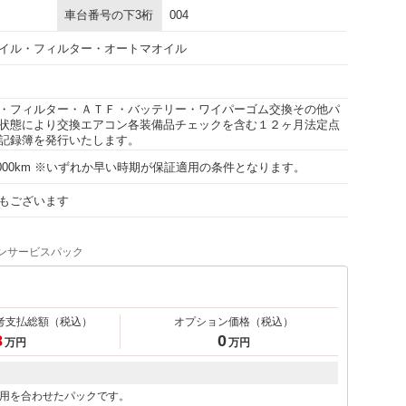
車台番号の下3桁
004
イル・フィルター・オートマオイル
・フィルター・ＡＴＦ・バッテリー・ワイパーゴム交換その他パ
状態により交換エアコン各装備品チェックを含む１２ヶ月法定点
記録簿を発行いたします。
15000km ※いずれか早い時期が保証適用の条件となります。
もございます
ンサービスパック
考支払総額
（税込）
オプション価格
（税込）
8
0
万円
万円
用を合わせたパックです。