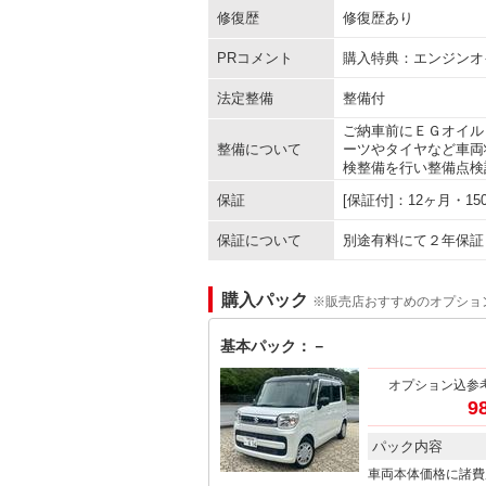
修復歴
修復歴あり
PRコメント
購入特典：エンジンオ
法定整備
整備付
ご納車前にＥＧオイル
整備について
ーツやタイヤなど車両
検整備を行い整備点検
保証
[保証付]：12ヶ月・
保証について
別途有料にて２年保証
購入パック
※販売店おすすめのオプショ
基本パック：－
オプション込参
9
パック内容
車両本体価格に諸費