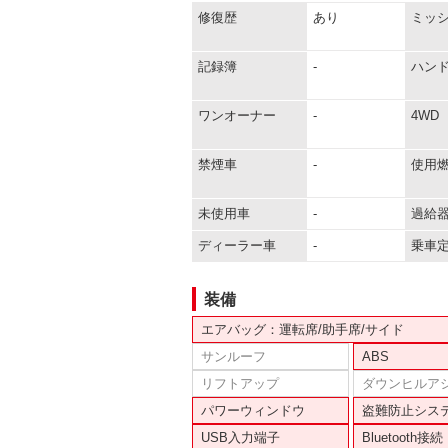
修復歴
あり
ミッ
記録簿
-
ハン
ワンオーナー
-
4WD
禁煙車
-
使用
未使用車
-
過給
ディーラー車
-
乗車
装備
エアバッグ：運転席/助手席/サイド
サンルーフ
ABS
リフトアップ
ダウンヒルア
パワーウィンドウ
盗難防止シス
USB入力端子
Bluetooth接続