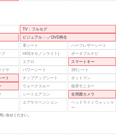
TV：フルセグ
ビジュアル：-／DVD再生
革シート
ハーフレザーシート
ンプ
HID(キセノンライト)
ポータブルナビ
エアロ
スマートキー
タイヤ
パワーシート
3列シート
シート
チップアップシート
オットマン
ー
ウォークスルー
後席モニター
ラ
シートエアコン
全周囲カメラ
エアサスペンション
ヘッドライトウォッシャ
ー
問い合せください。