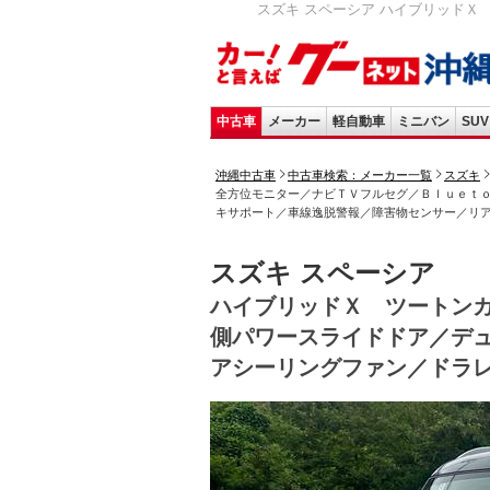
スズキ スペーシア ハイブリッドＸ
中古車
メーカー
軽自動車
ミニバン
SUV
沖縄中古車
中古車検索：メーカー一覧
スズキ
全方位モニター／ナビＴＶフルセグ／Ｂｌｕｅｔ
キサポート／車線逸脱警報／障害物センサー／リ
スズキ スペーシア
ハイブリッドＸ ツートン
側パワースライドドア／デ
アシーリングファン／ドラ