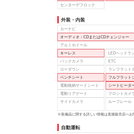
センターデフロック
外装・内装
カーナビ
オーディオ：CDまたはCDチェンジャー
アルミホイール
キーレス
LEDヘッドラ
バックカメラ
ETC
ローダウン
ランフラット
ベンチシート
フルフラット
電動格納サードシート
シートヒータ
電動リアゲート
フロントカメ
サイドカメラ
ルーフレール
※装備品に関する詳しい情報は直接販売店へお
自動運転