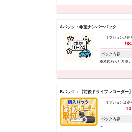
Aパック：希望ナンバーパック
オプション込参
98
パック内容
※格図柄入り希望ナ
Bパック：【前後ドライブレコーダー
オプション込参
10
パック内容
－