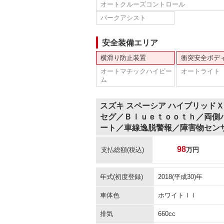
オートクルーズコントロール
パークアシスト
安全装備エリア
横滑り防止装置
衝突安全ボデ
オートマチックハイビー
オートライト
ム
スズキ スペーシア ハイブリッド
セグ／Ｂｌｕｅｔｏｏｔｈ／両側
ート／車線逸脱警報／障害物セン
98
支払総額
(税込)
万円
年式(初度登録)
2018(平成30)年
車体色
ホワイトＩＩ
排気
660cc