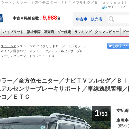
 ツートンカラー／全方位モニター／ナビＴＶフルセグ／Ｂｌｕｅｔｏｏｔｈ／
サイトマップ
9,988
中古車掲載台数：
台
中古車
｜
販売店
ハイブリッド
福祉車両
販売店
グー鑑定
ランキング
クルマレビュー
グー
スペーシア
スペーシア ハイブリッドＸ ツートンカラー／
ｏｏｔｈ／両側パワースライドドア／デュアルセンサーブレー
アシーリングファン／ドラレコ／ＥＴＣ
カラー／全方位モニター／ナビＴＶフルセグ／Ｂｌ
ュアルセンサーブレーキサポート／車線逸脱警報／
レコ／ＥＴＣ
1
支払総
/53
車両本
(税込) 