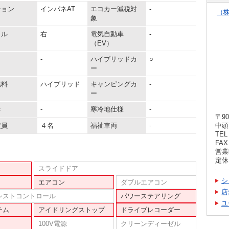
ション
インパネAT
エコカー減税対
-
（
象
ドル
右
電気自動車
-
（EV）
-
ハイブリッドカ
○
ー
燃料
ハイブリッド
キャンピングカ
-
ー
器
-
寒冷地仕様
-
〒90
定員
４名
福祉車両
-
中頭
TEL 
FAX 
営業時
定休
スライドドア
シ
エアコン
ダブルエアコン
店
シストコントロール
パワーステアリング
ユ
テム
アイドリングストップ
ドライブレコーダー
100V電源
クリーンディーゼル