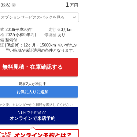
1
(税込)
万円
オプションサービスのパックを見る
年式
2018(平成30)年
走行
6.3万km
車検
2027(令和9)年2月
修復歴
あり
備
整備付
証
[保証付]：12ヶ月・15000km ※いずれか
早い時期が保証適用の条件となります。
無料見積・在庫確認する
現在
2
人が検討中
お気に入りに追加
ック後、カレンダーから日時を選択してください
1分で予約完了
オンラインで来店予約