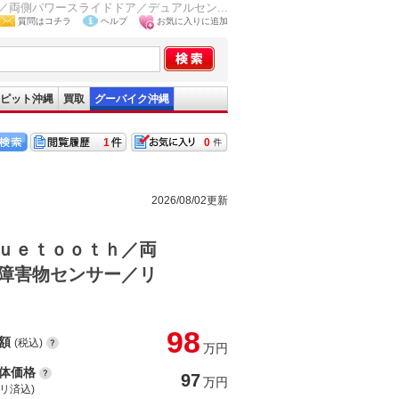
両側パワースライドドア／デュアルセン...
質問はコチラ
ヘルプ
お気に入りに追加
ピット沖縄
買取
グーバイク沖縄
1
0
2026/08/02更新
ｕｅｔｏｏｔｈ／両
障害物センサー／リ
98
額
(税込)
万円
体価格
97
万円
(リ済込)