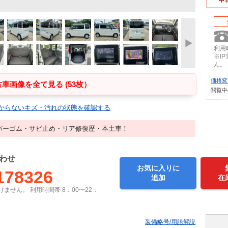
利用時
※I
ん。
価格変
車画像を全て見る (53枚）
閲覧中
からないキズ・汚れの状態を確認する
パーゴム・サビ止め・リア修復歴・本土車！
わせ
お気に入りに
178326
追加
在
ません。 利用時間帯 8：00〜22：
装備略号/用語解説