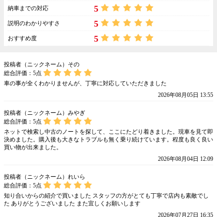
5
納車までの対応
5
説明のわかりやすさ
5
おすすめ度
投稿者（ニックネーム）その
総合評価：
5
点
車の事が全くわかりませんが、丁寧に対応していただきました
2026年08月05日 13:55
投稿者（ニックネーム）みやぎ
総合評価：
5
点
ネットで検索し中古のノートを探して、ここにたどり着きました。現車を見て即
決めました。購入後も大きなトラブルも無く乗り続けています。程度も良く良い
買い物が出来ました。
2026年08月04日 12:09
投稿者（ニックネーム）れいら
総合評価：
5
点
知り合いからの紹介で買いました スタッフの方がとても丁寧で店内も素敵でし
た ありがとうございました また宜しくお願いします
2026年07月27日 16:35