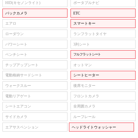
HID(キセノンライト)
ポータブルナビ
バックカメラ
ETC
エアロ
スマートキー
ローダウン
ランフラットタイヤ
パワーシート
3列シート
ベンチシート
フルフラットシート
チップアップシート
オットマン
電動格納サードシート
シートヒーター
ウォークスルー
後席モニター
電動リアゲート
フロントカメラ
シートエアコン
全周囲カメラ
サイドカメラ
ルーフレール
エアサスペンション
ヘッドライトウォッシャー