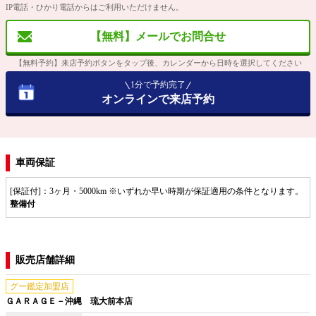
IP電話・ひかり電話からはご利用いただけません。
【無料】メールでお問合せ
【無料予約】来店予約ボタンをタップ後、カレンダーから日時を選択してください
1分で予約完了
オンラインで来店予約
車両保証
[保証付]：3ヶ月・5000km ※いずれか早い時期が保証適用の条件となります。
整備付
販売店舗詳細
グー鑑定加盟店
ＧＡＲＡＧＥ－沖縄 琉大前本店