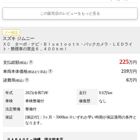
この販売店のレビューをもっと見る
グー鑑定
スズキ ジムニー
ＸＣ ターボ・ナビ・Ｂｌｕｅｔｏｏｔｈ・バックカメラ・ＬＥＤライ
ト・禁煙車の実走６，４００ｋｍ！
225
支払総額
万円
(税込)
219
車両本体価格
万円
(税込)(リ済込)
6
諸費用
万円
(税込)
年式
2025(令和7)年
走行
0.6万km
車検
車検整備付
修復歴
なし
法定整備
整備付
保証
[保証付]：3ヶ月・5000km ※いずれか早い時期が保証適用の条件と
なります。
ＧＡＲＡＧＥ－沖縄 琉大前本店