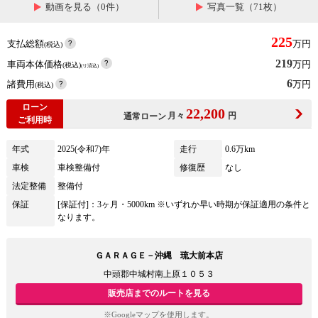
動画を見る（0件）
写真一覧（71枚）
225
支払総額
万円
(税込)
219
車両本体価格
万円
(税込)
(リ済込)
6
諸費用
万円
(税込)
ローン
22,200
月々
円
通常ローン
ご利用時
年式
2025(令和7)年
走行
0.6万km
車検
車検整備付
修復歴
なし
法定整備
整備付
保証
[保証付]：3ヶ月・5000km ※いずれか早い時期が保証適用の条件と
なります。
ＧＡＲＡＧＥ－沖縄 琉大前本店
中頭郡中城村南上原１０５３
販売店までのルートを見る
※Googleマップを使用します。