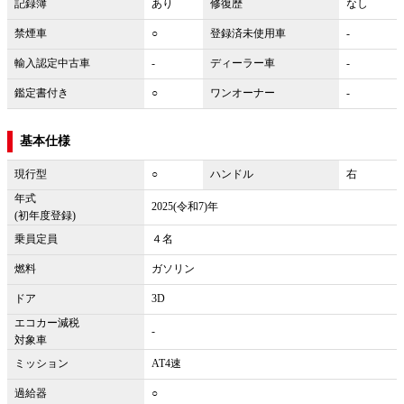
記録簿
あり
修復歴
なし
禁煙車
○
登録済未使用車
-
輸入認定中古車
-
ディーラー車
-
鑑定書付き
○
ワンオーナー
-
基本仕様
現行型
○
ハンドル
右
年式
2025(令和7)年
(初年度登録)
乗員定員
４名
燃料
ガソリン
ドア
3D
エコカー減税
-
対象車
ミッション
AT4速
過給器
○