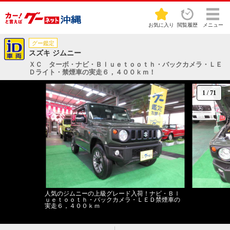
お気に入り
閲覧履歴
メニュー
グー鑑定
スズキ ジムニー
ＸＣ ターボ・ナビ・Ｂｌｕｅｔｏｏｔｈ・バックカメラ・ＬＥ
Ｄライト・禁煙車の実走６，４００ｋｍ！
1
/
71
人気のジムニーの上級グレード入荷！ナビ・Ｂｌ
ｕｅｔｏｏｔｈ・バックカメラ・ＬＥＤ禁煙車の
実走６，４００ｋｍ