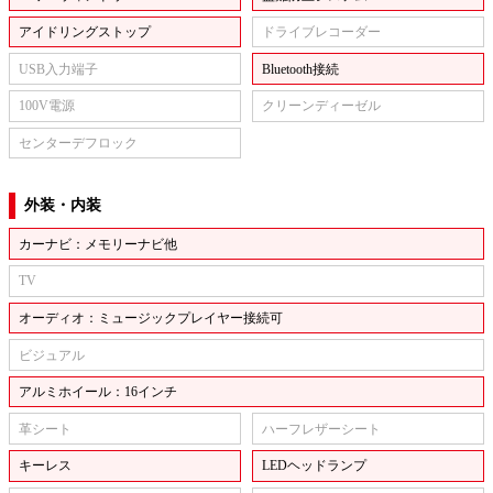
アイドリングストップ
ドライブレコーダー
USB入力端子
Bluetooth接続
100V電源
クリーンディーゼル
センターデフロック
外装・内装
カーナビ：メモリーナビ他
TV
オーディオ：ミュージックプレイヤー接続可
ビジュアル
アルミホイール：16インチ
革シート
ハーフレザーシート
キーレス
LEDヘッドランプ