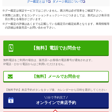
グー鑑定とは？
ダメージ表記について
※グー鑑定は保証サービスではございません。購入時は必ず現車をご確認下さい。
※実際にお渡しするコンディションチェックシートにつきましては、形式および表示項
目が異なる場合がございます。
※グー鑑定の評価はあくまでも記載している鑑定日の鑑定結果となります。車両情報等
の詳細は各販売店へお問い合わせ下さい。
【無料】電話でお問合せ
無料電話をご利用の場合は、販売店へお客様の電話番号が通知されます。
IP電話・ひかり電話からはご利用いただけません。
【無料】メールでお問合せ
【無料予約】来店予約ボタンをタップ後、カレンダーから日時を選択してください
1分で予約完了
オンラインで来店予約