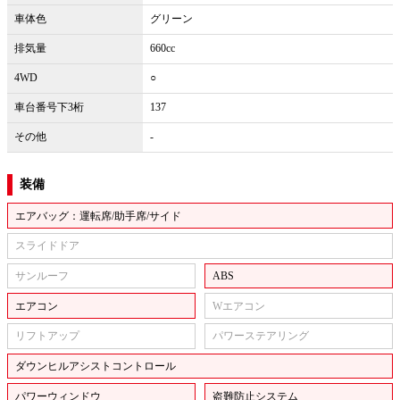
車体色
グリーン
排気量
660cc
4WD
○
車台番号下3桁
137
その他
-
装備
エアバッグ：運転席/助手席/サイド
スライドドア
サンルーフ
ABS
エアコン
Wエアコン
リフトアップ
パワーステアリング
ダウンヒルアシストコントロール
パワーウィンドウ
盗難防止システム