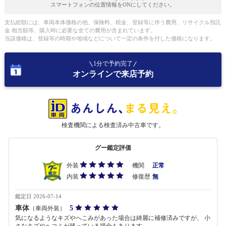
スマートフォンの位置情報をONにしてください。
支払総額には、車両本体価格の他、保険料、税金、登録等に伴う費用、リサイクル預託
金 相当額等、購入時に必要な全ての費用が含まれています。
当該価格は、登録等の時期や地域などについて一定の条件を付した価格になります。
1分で予約完了
オンラインで来店予約
検査機関による検査済み中古車です。
グー鑑定評価
外装
機関
正常
内装
修復歴
無
鑑定日 2026-07-14
車体
5
（車両外装）
気になるようなキズやへこみがあった場合は綺麗に補修済みですが、 小