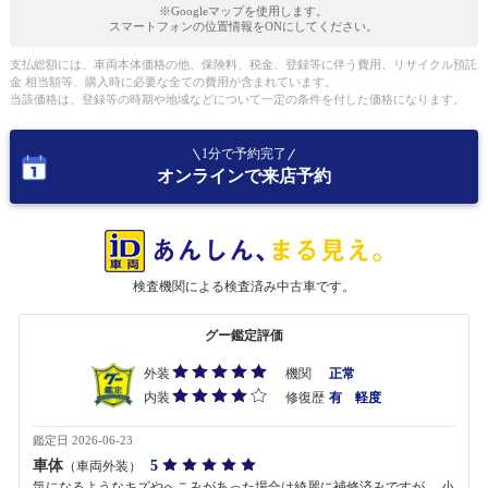
※Googleマップを使用します。
スマートフォンの位置情報をONにしてください。
支払総額には、車両本体価格の他、保険料、税金、登録等に伴う費用、リサイクル預託
金 相当額等、購入時に必要な全ての費用が含まれています。
当該価格は、登録等の時期や地域などについて一定の条件を付した価格になります。
1分で予約完了
オンラインで来店予約
検査機関による検査済み中古車です。
グー鑑定評価
外装
機関
正常
内装
修復歴
有 軽度
鑑定日 2026-06-23
車体
5
（車両外装）
気になるようなキズやへこみがあった場合は綺麗に補修済みですが、 小