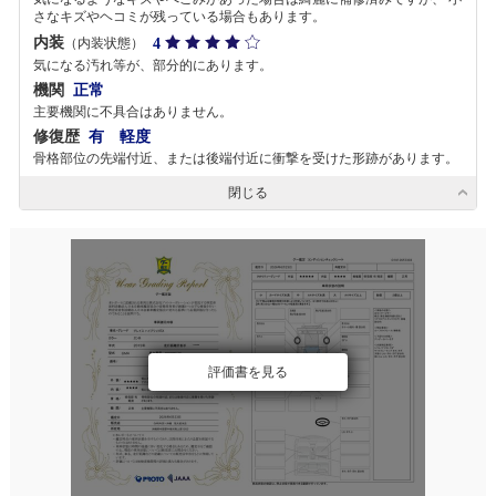
さなキズやヘコミが残っている場合もあります。
内装
4
（内装状態）
気になる汚れ等が、部分的にあります。
機関
正常
主要機関に不具合はありません。
修復歴
有 軽度
骨格部位の先端付近、または後端付近に衝撃を受けた形跡があります。
閉じる
評価書を見る