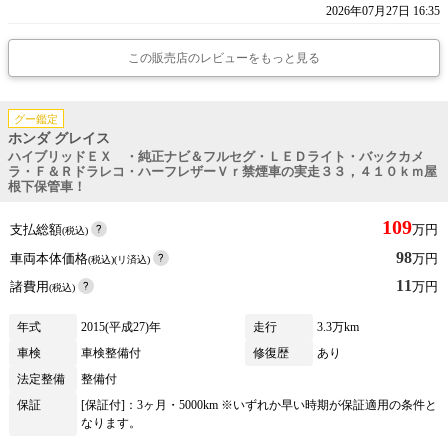
2026年07月27日 16:35
この販売店のレビューをもっと見る
グー鑑定
ホンダ グレイス
ハイブリッドＥＸ ・純正ナビ＆フルセグ・ＬＥＤライト・バックカメ
ラ・Ｆ＆Ｒドラレコ・ハーフレザーＶｒ禁煙車の実走３３，４１０ｋｍ屋
根下保管車！
109
支払総額
万円
(税込)
98
車両本体価格
万円
(税込)(リ済込)
11
諸費用
万円
(税込)
年式
2015(平成27)年
走行
3.3万km
車検
車検整備付
修復歴
あり
法定整備
整備付
保証
[保証付]：3ヶ月・5000km ※いずれか早い時期が保証適用の条件と
なります。