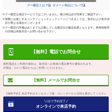
グー鑑定とは？
ダメージ表記について
※グー鑑定は保証サービスではございません。購入時は必ず現車をご確認下さい。
※実際にお渡しするコンディションチェックシートにつきましては、形式および表示項
目が異なる場合がございます。
※グー鑑定の評価はあくまでも記載している鑑定日の鑑定結果となります。車両情報等
の詳細は各販売店へお問い合わせ下さい。
【無料】電話でお問合せ
無料電話をご利用の場合は、販売店へお客様の電話番号が通知されます。
IP電話・ひかり電話からはご利用いただけません。
【無料】メールでお問合せ
【無料予約】来店予約ボタンをタップ後、カレンダーから日時を選択してください
1分で予約完了
オンラインで来店予約