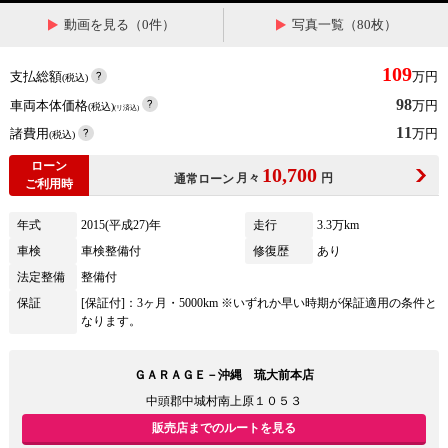
動画を見る（0件）
写真一覧（80枚）
109
支払総額
万円
(税込)
98
車両本体価格
万円
(税込)
(リ済込)
11
諸費用
万円
(税込)
ローン
10,700
月々
円
通常ローン
ご利用時
年式
2015(平成27)年
走行
3.3万km
車検
車検整備付
修復歴
あり
法定整備
整備付
保証
[保証付]：3ヶ月・5000km ※いずれか早い時期が保証適用の条件と
なります。
ＧＡＲＡＧＥ－沖縄 琉大前本店
中頭郡中城村南上原１０５３
販売店までのルートを見る