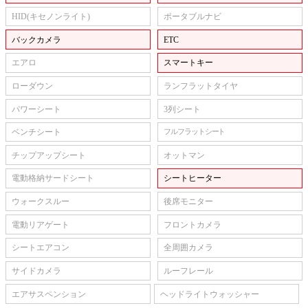
HID(キセノンライト)
ポータブルナビ
バックカメラ
ETC
エアロ
スマートキー
ローダウン
ランフラットタイヤ
パワーシート
3列シート
ベンチシート
フルフラットシート
チップアップシート
オットマン
電動格納サードシート
シートヒーター
ウォークスルー
後席モニター
電動リアゲート
フロントカメラ
シートエアコン
全周囲カメラ
サイドカメラ
ルーフレール
エアサスペンション
ヘッドライトウォッシャー