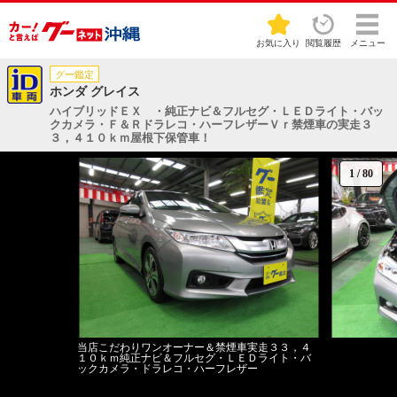
お気に入り
閲覧履歴
メニュー
グー鑑定
ホンダ グレイス
ハイブリッドＥＸ ・純正ナビ＆フルセグ・ＬＥＤライト・バッ
クカメラ・Ｆ＆Ｒドラレコ・ハーフレザーＶｒ禁煙車の実走３
３，４１０ｋｍ屋根下保管車！
1
/
80
当店こだわりワンオーナー＆禁煙車実走３３，４
１０ｋｍ純正ナビ＆フルセグ・ＬＥＤライト・バ
ックカメラ・ドラレコ・ハーフレザー