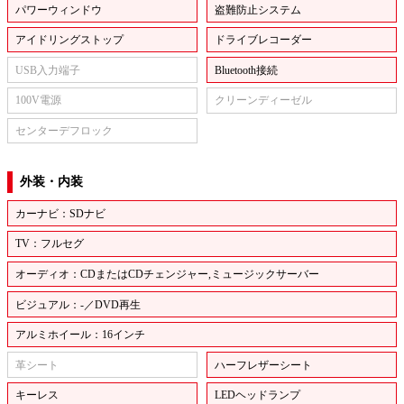
パワーウィンドウ
盗難防止システム
アイドリングストップ
ドライブレコーダー
USB入力端子
Bluetooth接続
100V電源
クリーンディーゼル
センターデフロック
外装・内装
カーナビ：SDナビ
TV：フルセグ
オーディオ：CDまたはCDチェンジャー,ミュージックサーバー
ビジュアル：-／DVD再生
アルミホイール：16インチ
革シート
ハーフレザーシート
キーレス
LEDヘッドランプ