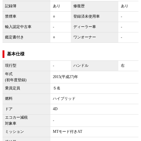
記録簿
あり
修復歴
あり
禁煙車
○
登録済未使用車
-
輸入認定中古車
-
ディーラー車
-
鑑定書付き
○
ワンオーナー
-
基本仕様
現行型
-
ハンドル
右
年式
2015(平成27)年
(初年度登録)
乗員定員
５名
燃料
ハイブリッド
ドア
4D
エコカー減税
-
対象車
ミッション
MTモード付きAT