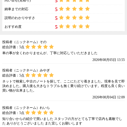
5
問い合せ(見積り)
5
納車までの対応
5
説明のわかりやすさ
5
おすすめ度
投稿者（ニックネーム）その
総合評価：
5
点
車の事が全くわかりませんが、丁寧に対応していただきました
2026年08月05日 13:55
投稿者（ニックネーム）みやぎ
総合評価：
5
点
ネットで検索し中古のノートを探して、ここにたどり着きました。現車を見て即
決めました。購入後も大きなトラブルも無く乗り続けています。程度も良く良い
買い物が出来ました。
2026年08月04日 12:09
投稿者（ニックネーム）れいら
総合評価：
5
点
知り合いからの紹介で買いました スタッフの方がとても丁寧で店内も素敵でし
た ありがとうございました また宜しくお願いします