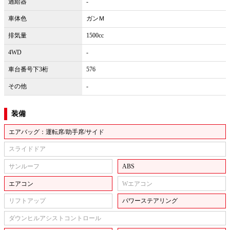
過給器
-
車体色
ガンＭ
排気量
1500cc
4WD
-
車台番号下3桁
576
その他
-
装備
エアバッグ：運転席/助手席/サイド
スライドドア
サンルーフ
ABS
エアコン
Wエアコン
リフトアップ
パワーステアリング
ダウンヒルアシストコントロール