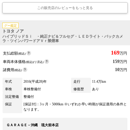
この販売店のレビューをもっと見る
グー鑑定
トヨタ ノア
ハイブリッドＳｉ ・純正ナビ＆フルセグ・ＬＥＤライト・バックカメ
ラ・ツインパワードアＶｒ禁煙車
169
支払総額
万円
(税込)
159
車両本体価格
万円
(税込)(リ済込)
10
諸費用
万円
(税込)
年式
2016(平成28)年
走行
11.4万km
車検
車検整備付
修復歴
あり
法定整備
整備付
保証
[保証付]：3ヶ月・5000km ※いずれか早い時期が保証適用の条件と
なります。
ＧＡＲＡＧＥ－沖縄 琉大前本店