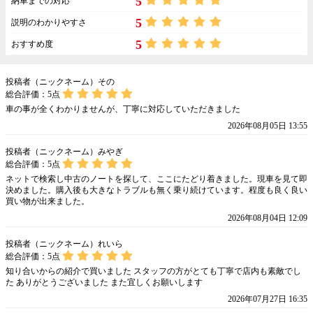
5
納車までの対応
5
説明のわかりやすさ
5
おすすめ度
投稿者（ニックネーム）その
総合評価：
5
点
車の事が全くわかりませんが、丁寧に対応していただきました
2026年08月05日 13:55
投稿者（ニックネーム）みやぎ
総合評価：
5
点
ネットで検索し中古のノートを探して、ここにたどり着きました。現車を見て即
決めました。購入後も大きなトラブルも無く乗り続けています。程度も良く良い
買い物が出来ました。
2026年08月04日 12:09
投稿者（ニックネーム）れいら
総合評価：
5
点
知り合いからの紹介で買いました スタッフの方がとても丁寧で店内も素敵でし
た ありがとうございました また宜しくお願いします
2026年07月27日 16:35