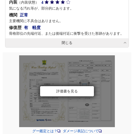
内装
4
（内装状態）
気になる汚れ等が、部分的にあります。
機関
正常
主要機関に不具合はありません。
修復歴
有 軽度
骨格部位の先端付近、または後端付近に衝撃を受けた形跡があります。
閉じる
評価書を見る
グー鑑定とは？
ダメージ表記について