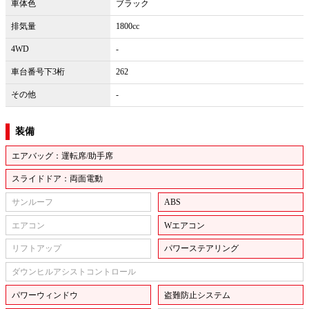
車体色
ブラック
排気量
1800cc
4WD
-
車台番号下3桁
262
その他
-
装備
エアバッグ：運転席/助手席
スライドドア：両面電動
サンルーフ
ABS
エアコン
Wエアコン
リフトアップ
パワーステアリング
ダウンヒルアシストコントロール
パワーウィンドウ
盗難防止システム