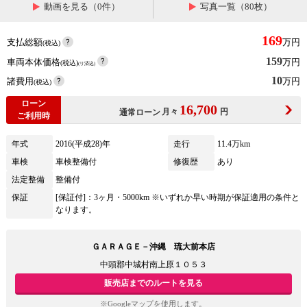
動画を見る（0件）
写真一覧（80枚）
169
支払総額
万円
(税込)
159
車両本体価格
万円
(税込)
(リ済込)
10
諸費用
万円
(税込)
ローン
16,700
月々
円
通常ローン
ご利用時
年式
2016(平成28)年
走行
11.4万km
車検
車検整備付
修復歴
あり
法定整備
整備付
保証
[保証付]：3ヶ月・5000km ※いずれか早い時期が保証適用の条件と
なります。
ＧＡＲＡＧＥ－沖縄 琉大前本店
中頭郡中城村南上原１０５３
販売店までのルートを見る
※Googleマップを使用します。