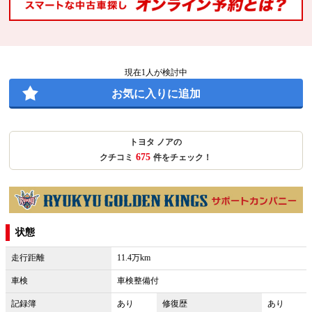
現在
1
人が検討中
お気に入りに追加
トヨタ ノアの
675
クチコミ
件をチェック！
状態
走行距離
11.4万km
車検
車検整備付
記録簿
あり
修復歴
あり