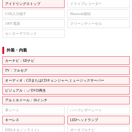
アイドリングストップ
ドライブレコーダー
USB入力端子
Bluetooth接続
100V電源
クリーンディーゼル
センターデフロック
外装・内装
カーナビ：SDナビ
TV：フルセグ
オーディオ：CDまたはCDチェンジャー,ミュージックサーバー
ビジュアル：-／DVD再生
アルミホイール：16インチ
革シート
ハーフレザーシート
キーレス
LEDヘッドランプ
HID(キセノンライト)
ポータブルナビ