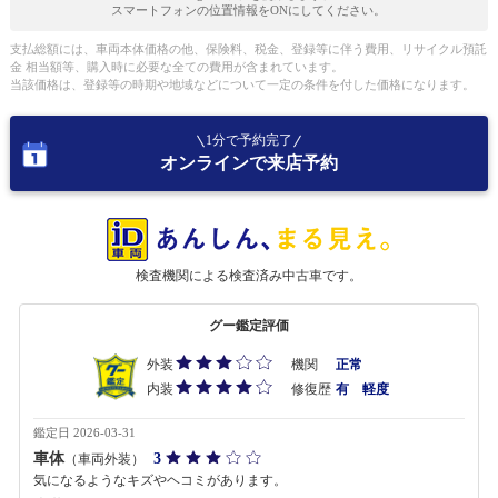
スマートフォンの位置情報をONにしてください。
支払総額には、車両本体価格の他、保険料、税金、登録等に伴う費用、リサイクル預託
金 相当額等、購入時に必要な全ての費用が含まれています。
当該価格は、登録等の時期や地域などについて一定の条件を付した価格になります。
1分で予約完了
オンラインで来店予約
検査機関による検査済み中古車です。
グー鑑定評価
外装
機関
正常
内装
修復歴
有 軽度
鑑定日 2026-03-31
車体
3
（車両外装）
気になるようなキズやヘコミがあります。