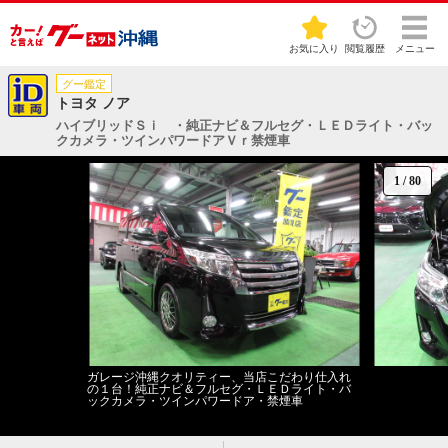
お気に入り
閲覧履歴
メニュー
グー鑑定
トヨタ ノア
ハイブリッドＳｉ ・純正ナビ＆フルセグ・ＬＥＤライト・バッ
クカメラ・ツインパワードアＶｒ禁煙車
1
/
80
ガレージ沖縄クオリティー、当店こだわり仕入れ
の１台！純正ナビ＆フルセグ・ＬＥＤライト・バ
ックカメラ・ツインパワードア・禁煙車