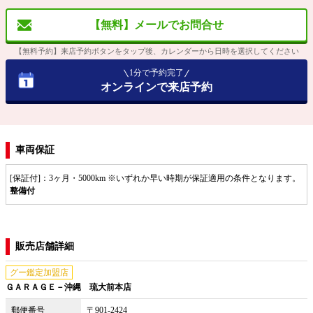
【無料】メールでお問合せ
【無料予約】来店予約ボタンをタップ後、カレンダーから日時を選択してください
1分で予約完了
オンラインで来店予約
車両保証
[保証付]：3ヶ月・5000km ※いずれか早い時期が保証適用の条件となります。
整備付
販売店舗詳細
グー鑑定加盟店
ＧＡＲＡＧＥ－沖縄 琉大前本店
郵便番号
〒901-2424