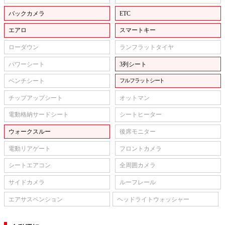
バックカメラ
ETC
エアロ
スマートキー
ローダウン
ランフラットタイヤ
パワーシート
3列シート
ベンチシート
フルフラットシート
チップアップシート
オットマン
電動格納サードシート
シートヒーター
ウォークスルー
後席モニター
電動リアゲート
フロントカメラ
シートエアコン
全周囲カメラ
サイドカメラ
ルーフレール
エアサスペンション
ヘッドライトウォッシャー