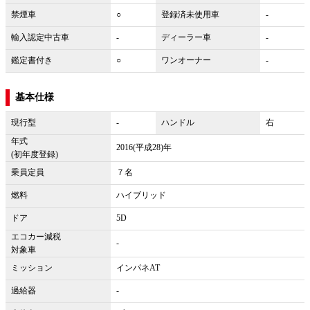
禁煙車
○
登録済未使用車
-
輸入認定中古車
-
ディーラー車
-
鑑定書付き
○
ワンオーナー
-
基本仕様
現行型
-
ハンドル
右
年式
2016(平成28)年
(初年度登録)
乗員定員
７名
燃料
ハイブリッド
ドア
5D
エコカー減税
-
対象車
ミッション
インパネAT
過給器
-