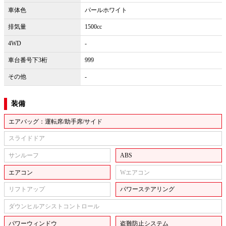
車体色
パールホワイト
排気量
1500cc
4WD
-
車台番号下3桁
999
その他
-
装備
エアバッグ：運転席/助手席/サイド
スライドドア
サンルーフ
ABS
エアコン
Wエアコン
リフトアップ
パワーステアリング
ダウンヒルアシストコントロール
パワーウィンドウ
盗難防止システム