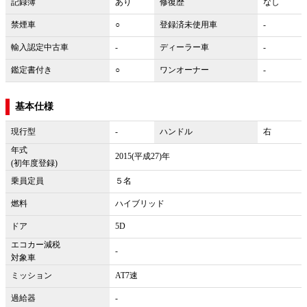
記録簿
あり
修復歴
なし
禁煙車
○
登録済未使用車
-
輸入認定中古車
-
ディーラー車
-
鑑定書付き
○
ワンオーナー
-
基本仕様
現行型
-
ハンドル
右
年式
2015(平成27)年
(初年度登録)
乗員定員
５名
燃料
ハイブリッド
ドア
5D
エコカー減税
-
対象車
ミッション
AT7速
過給器
-