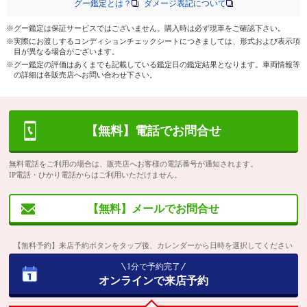
グー鑑定とは？
ダメージ表記について
※グー鑑定は保証サービスではございません。購入時は必ず現車をご確認下さい。
※実際にお渡しするコンディションチェックシートにつきましては、形式および表示項
目が異なる場合がございます。
※グー鑑定の評価はあくまでも記載している鑑定日の鑑定結果となります。車両情報等
の詳細は各販売店へお問い合わせ下さい。
【無料】電話でお問合せ
無料電話をご利用の場合は、販売店へお客様の電話番号が通知されます。
IP電話・ひかり電話からはご利用いただけません。
【無料】メールでお問合せ
【無料予約】来店予約ボタンをタップ後、カレンダーから日時を選択してください
1分で予約完了
オンラインで来店予約