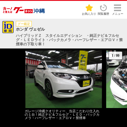
お気に入り
閲覧履歴
メニュー
グー鑑定
ホンダ ヴェゼル
ハイブリッドＺ スタイルエディション ・純正ナビ＆フルセ
グ・ＬＥＤライト・バックカメラ・ハーフレザー・エアロＶｒ禁
煙車の下取り車！
1
/
80
ガレージ沖縄クオリティー、当店こだわり仕入れ
の１台！純正ナビ＆フルセグ・ＬＥＤ・バックカ
メラ・ハーフレザー・エアロＶｒ禁煙車