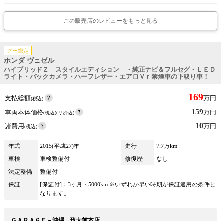
この販売店のレビューをもっと見る
グー鑑定
ホンダ ヴェゼル
ハイブリッドＺ スタイルエディション ・純正ナビ＆フルセグ・ＬＥＤ
ライト・バックカメラ・ハーフレザー・エアロＶｒ禁煙車の下取り車！
169
支払総額
万円
(税込)
159
車両本体価格
万円
(税込)(リ済込)
10
諸費用
万円
(税込)
年式
2015(平成27)年
走行
7.7万km
車検
車検整備付
修復歴
なし
法定整備
整備付
保証
[保証付]：3ヶ月・5000km ※いずれか早い時期が保証適用の条件と
なります。
ＧＡＲＡＧＥ－沖縄 琉大前本店