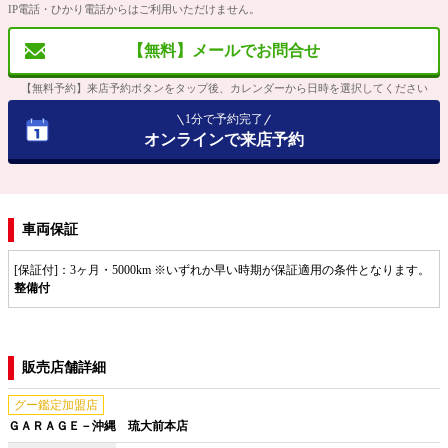
IP電話・ひかり電話からはご利用いただけません。
【無料】メールでお問合せ
【無料予約】来店予約ボタンをタップ後、カレンダーから日時を選択してください
1分で予約完了
オンラインで来店予約
車両保証
[保証付]：3ヶ月・5000km ※いずれか早い時期が保証適用の条件となります。
整備付
販売店舗詳細
グー鑑定加盟店
ＧＡＲＡＧＥ－沖縄 琉大前本店