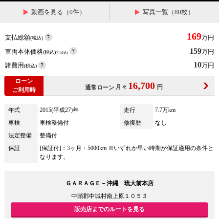
動画を見る（0件）
写真一覧（80枚）
169
支払総額
万円
(税込)
159
車両本体価格
万円
(税込)
(リ済込)
10
諸費用
万円
(税込)
ローン
16,700
月々
円
通常ローン
ご利用時
年式
2015(平成27)年
走行
7.7万km
車検
車検整備付
修復歴
なし
法定整備
整備付
保証
[保証付]：3ヶ月・5000km ※いずれか早い時期が保証適用の条件と
なります。
ＧＡＲＡＧＥ－沖縄 琉大前本店
中頭郡中城村南上原１０５３
販売店までのルートを見る