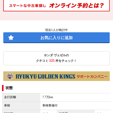
現在
1
人が検討中
お気に入りに追加
ホンダ ヴェゼルの
125
クチコミ
件をチェック！
状態
走行距離
7.7万km
車検
車検整備付