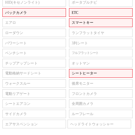
HID(キセノンライト)
ポータブルナビ
バックカメラ
ETC
エアロ
スマートキー
ローダウン
ランフラットタイヤ
パワーシート
3列シート
ベンチシート
フルフラットシート
チップアップシート
オットマン
電動格納サードシート
シートヒーター
ウォークスルー
後席モニター
電動リアゲート
フロントカメラ
シートエアコン
全周囲カメラ
サイドカメラ
ルーフレール
エアサスペンション
ヘッドライトウォッシャー