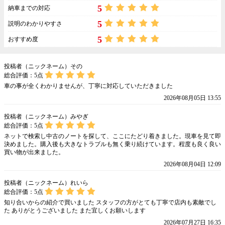
5
納車までの対応
5
説明のわかりやすさ
5
おすすめ度
投稿者（ニックネーム）その
総合評価：
5
点
車の事が全くわかりませんが、丁寧に対応していただきました
2026年08月05日 13:55
投稿者（ニックネーム）みやぎ
総合評価：
5
点
ネットで検索し中古のノートを探して、ここにたどり着きました。現車を見て即
決めました。購入後も大きなトラブルも無く乗り続けています。程度も良く良い
買い物が出来ました。
2026年08月04日 12:09
投稿者（ニックネーム）れいら
総合評価：
5
点
知り合いからの紹介で買いました スタッフの方がとても丁寧で店内も素敵でし
た ありがとうございました また宜しくお願いします
2026年07月27日 16:35