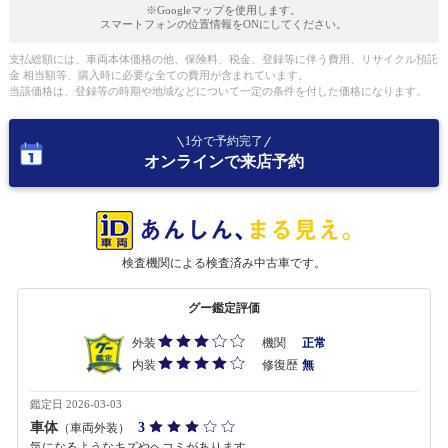
※Googleマップを使用します。
スマートフォンの位置情報をONにしてください。
支払総額には、車両本体価格の他、保険料、税金、登録等に伴う費用、リサイクル預託
金 相当額等、購入時に必要な全ての費用が含まれています。
当該価格は、登録等の時期や地域などについて一定の条件を付した価格になります。
1分で予約完了
オンラインで来店予約
検査機関による検査済み中古車です。
グー鑑定評価
外装
機関
正常
内装
修復歴
無
鑑定日 2026-03-03
車体
3
（車両外装）
気になるようなキズやヘコミがあります。