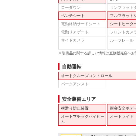
ローダウン
ランフラット
ベンチシート
フルフラット
電動格納サードシート
シートヒータ
電動リアゲート
フロントカメ
サイドカメラ
ルーフレール
※装備品に関する詳しい情報は直接販売店へお
自動運転
オートクルーズコントロール
パークアシスト
安全装備エリア
横滑り防止装置
衝突安全ボデ
オートマチックハイビー
オートライト
ム