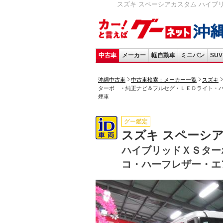
スズキ スペーシアカスタム ハイブ
中古車
メーカー
軽自動車
ミニバン
SUV
沖縄中古車
中古車検索：メーカー一覧
スズキ
ターボ ・純正ナビ＆フルセグ・ＬＥＤライト・
煙車
グー鑑定
スズキ スペーシ
ハイブリッドＸＳター
コ・ハーフレザー・エ