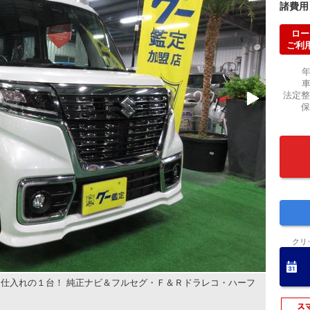
諸費用
ロー
ご利
法定整
保
クリ
仕入れの１台！ 純正ナビ＆フルセグ・Ｆ＆Ｒドラレコ・ハーフ