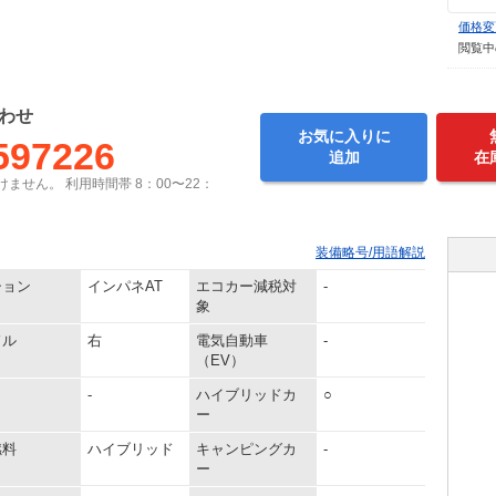
価格変
閲覧中
わせ
お気に入りに
597226
追加
在
ません。 利用時間帯 8：00〜22：
装備略号/用語解説
ション
インパネAT
エコカー減税対
-
象
ドル
右
電気自動車
-
（EV）
-
ハイブリッドカ
○
ー
燃料
ハイブリッド
キャンピングカ
-
ー