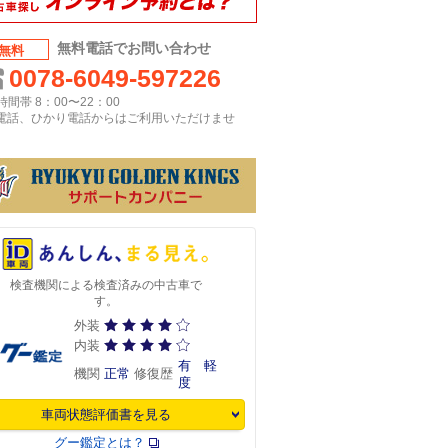
無料電話でお問い合わせ
無料
0078-6049-597226
間帯 8：00〜22：00
P電話、ひかり電話からはご利用いただけませ
検査機関による検査済みの中古車で
す。
外装
内装
有 軽
機関
正常
修復歴
度
車両状態評価書を見る
グー鑑定とは？