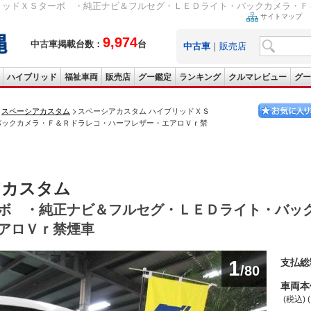
リッドＸＳターボ ・純正ナビ＆フルセグ・ＬＥＤライト・バックカメラ・Ｆ＆
サイトマップ
9,974
中古車掲載台数：
台
中古車
｜
販売店
ハイブリッド
福祉車両
販売店
グー鑑定
ランキング
クルマレビュー
グー
スペーシアカスタム
スペーシアカスタム ハイブリッドＸＳ
バックカメラ・Ｆ＆Ｒドラレコ・ハーフレザー・エアロＶｒ禁
アカスタム
ボ ・純正ナビ＆フルセグ・ＬＥＤライト・バッ
アロＶｒ禁煙車
1
支払総
/80
車両本
(税込) 