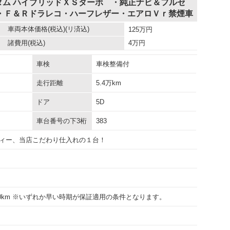
タム ハイブリッドＸＳターボ ・純正ナビ＆フルセ
・Ｆ＆Ｒドラレコ・ハーフレザー・エアロＶｒ禁煙車
車両本体価格
(税込)(リ済込)
125
万円
諸費用
(税込)
4
万円
車検
車検整備付
走行距離
5.4万km
ドア
5D
車台番号の下3桁
383
ィー、当店こだわり仕入れの１台！
000km ※いずれか早い時期が保証適用の条件となります。