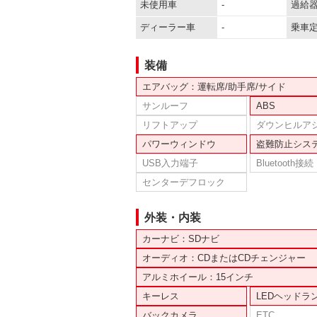
未使用車
-
過給
ディーラー車
-
乗車
装備
エアバッグ：運転席/助手席/サイド
サンルーフ
ABS
リフトアップ
ダウンヒルア
パワーウィンドウ
盗難防止シス
USB入力端子
Bluetooth接続
センターデフロック
外装・内装
カーナビ：SDナビ
オーディオ：CDまたはCDチェンジャー
アルミホイール：15インチ
キーレス
LEDヘッドラ
バックカメラ
ETC