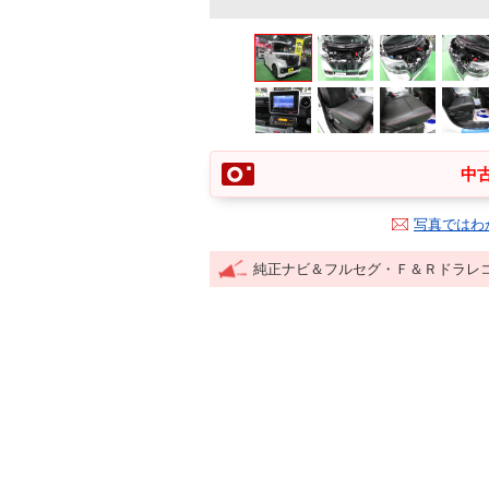
中古
写真ではわ
純正ナビ＆フルセグ・Ｆ＆Ｒドラレ