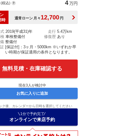
4
(税込)
万円
ン
12,700
通常ローン
月々
円
用時
年式
2019(平成31)年
走行
5.4万km
車検
車検整備付
修復歴
あり
備
整備付
証
[保証付]：3ヶ月・5000km ※いずれか早
い時期が保証適用の条件となります。
無料見積・在庫確認する
現在
3
人が検討中
お気に入りに追加
ック後、カレンダーから日時を選択してください
1分で予約完了
オンラインで来店予約