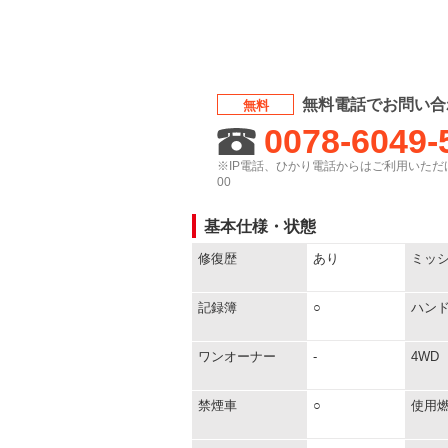
無料電話でお問い合
無料
0078-6049-
※IP電話、ひかり電話からはご利用いただけ
00
基本仕様・状態
修復歴
あり
ミッ
記録簿
○
ハン
ワンオーナー
-
4WD
禁煙車
○
使用