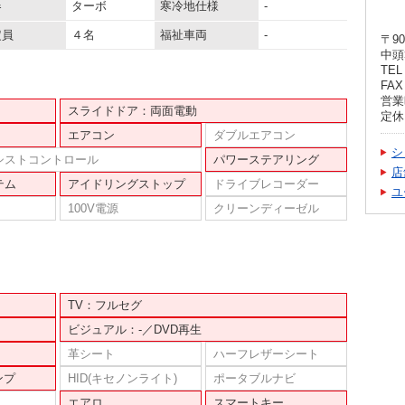
器
ターボ
寒冷地仕様
-
定員
４名
福祉車両
-
〒90
中頭
TEL 
FAX 
営業時
スライドドア：両面電動
定休
エアコン
ダブルエアコン
シ
シストコントロール
パワーステアリング
店
テム
アイドリングストップ
ドライブレコーダー
ユ
100V電源
クリーンディーゼル
TV：フルセグ
ビジュアル：-／DVD再生
革シート
ハーフレザーシート
ンプ
HID(キセノンライト)
ポータブルナビ
エアロ
スマートキー