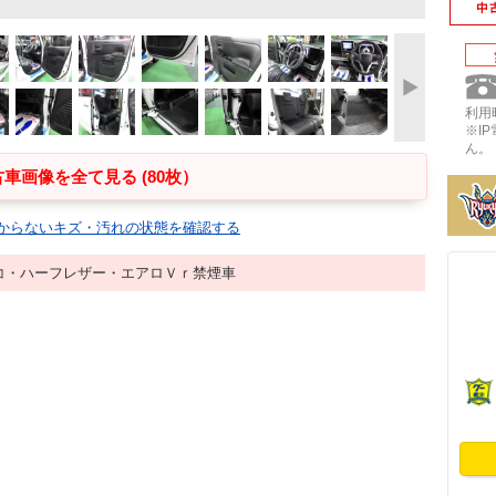
利用時
※I
ん。
車画像を全て見る (80枚）
からないキズ・汚れの状態を確認する
コ・ハーフレザー・エアロＶｒ禁煙車