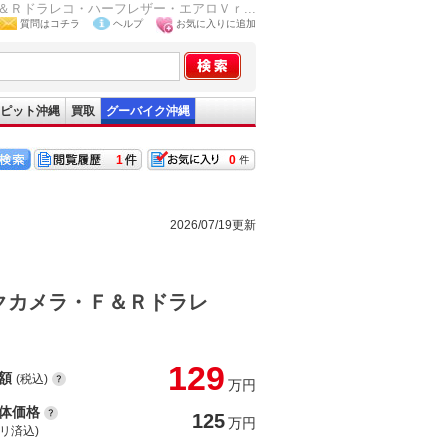
Ｒドラレコ・ハーフレザー・エアロＶｒ...
質問はコチラ
ヘルプ
お気に入りに追加
ピット沖縄
買取
グーバイク沖縄
1
0
2026/07/19更新
クカメラ・Ｆ＆Ｒドラレ
129
額
(税込)
万円
体価格
125
万円
(リ済込)