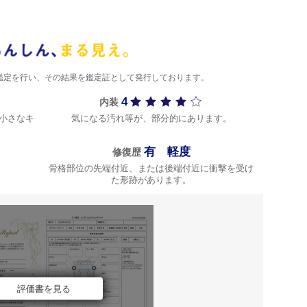
)が鑑定を行い、その結果を鑑定証として発行しております。
4
内装
小さなキ
気になる汚れ等が、部分的にあります。
有 軽度
修復歴
骨格部位の先端付近、または後端付近に衝撃を受け
た形跡があります。
評価書を見る