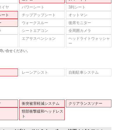
タイヤ
パワーシート
3列シート
シート
チップアップシート
オットマン
ー
ウォークスルー
後席モニター
ラ
シートエアコン
全周囲カメラ
エアサスペンション
ヘッドライトウォッシャ
ー
問い合せください。
レーンアシスト
自動駐車システム
ィ
衝突被害軽減システム
クリアランスソナー
頸部衝撃緩和ヘッドレス
ト