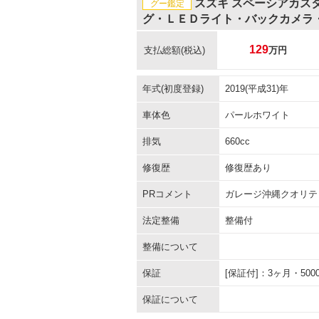
スズキ スペーシアカス
グー鑑定
グ・ＬＥＤライト・バックカメラ
129
支払総額
(税込)
万円
年式(初度登録)
2019(平成31)年
車体色
パールホワイト
排気
660cc
修復歴
修復歴あり
PRコメント
ガレージ沖縄クオリテ
法定整備
整備付
整備について
保証
[保証付]：3ヶ月・5
保証について