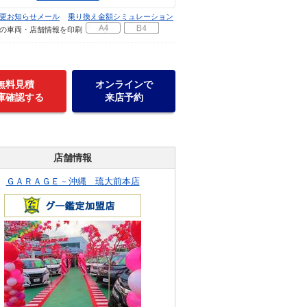
更お知らせメール
乗り換え金額シミュレーション
の車両・店舗情報を印刷
無料見積
オンラインで
庫確認する
来店予約
店舗情報
ＧＡＲＡＧＥ－沖縄 琉大前本店