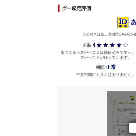
グー鑑定評価
このお車は第三者機関(JAAA
4
外装
気になるキズやヘコミは補修済みですが、
ズやヘコミが残っています。
正常
機関
主要機関に不具合はありません。