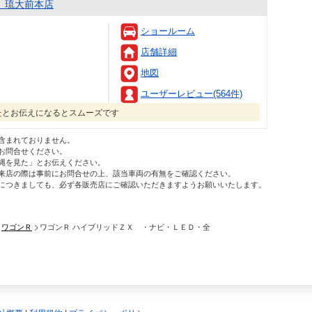
 琉大前本店
ショールーム
店舗詳細
地図
ユーザーレビュー(564件)
た
とお伝えになるとスムーズです
含まれておりません。
お問合せください。
縄を見た」とお伝えください。
来店の際は事前にお問合せの上、該当車両の有無をご確認ください。
につきましても、必ず各販売店にご確認いただきますようお願いいたします。
ワゴンＲ
ワゴンＲ ハイブリッドＺＸ ・ナビ・ＬＥＤ・全