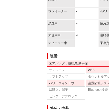
ワンオーナー
-
4WD
禁煙車
○
使用
未使用車
○
過給
ディーラー車
-
乗車
装備
エアバッグ：運転席/助手席
サンルーフ
ABS
リフトアップ
ダウンヒルア
パワーウィンドウ
盗難防止シス
USB入力端子
Bluetooth接続
センターデフロック
外装・内装