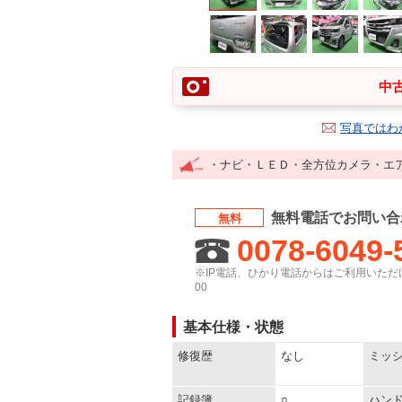
中古
写真ではわ
・ナビ・ＬＥＤ・全方位カメラ・エ
無料電話でお問い合
無料
0078-6049-
※IP電話、ひかり電話からはご利用いただけ
00
基本仕様・状態
修復歴
なし
ミッ
記録簿
○
ハン