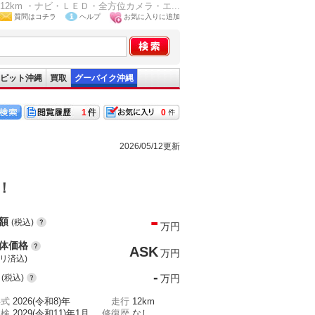
2km ・ナビ・ＬＥＤ・全方位カメラ・エ...
質問はコチラ
ヘルプ
お気に入りに追加
ピット沖縄
買取
グーバイク沖縄
1
0
2026/05/12更新
！
-
額
(税込)
万円
体価格
ASK
万円
(リ済込)
-
(税込)
万円
年式
2026(令和8)年
走行
12km
車検
2029(令和11)年1月
修復歴
なし