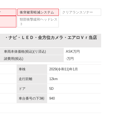
ィ
衝突被害軽減システム
クリアランスソナー
頸部衝撃緩和ヘッドレス
ト
Ｘ ・ナビ・ＬＥＤ・全方位カメラ・エアロＶｒ当店
車両本体価格
(税込)(リ済込)
ASK
万円
諸費用
(税込)
-
万円
車検
2029(令和11)年1月
走行距離
12km
ドア
5D
車台番号の下3桁
940