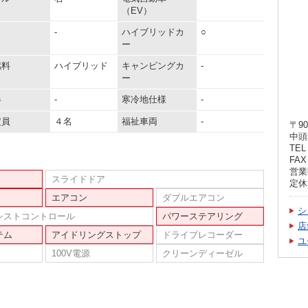
（EV）
-
ハイブリッドカ
○
ー
燃料
ハイブリッド
キャンピングカ
-
ー
器
-
寒冷地仕様
-
定員
４名
福祉車両
-
〒90
中頭
TEL 
FAX 
営業時
スライドドア
定休
エアコン
ダブルエアコン
シ
シストコントロール
パワーステアリング
店
テム
アイドリングストップ
ドライブレコーダー
ユ
100V電源
クリーンディーゼル