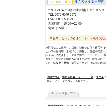
ＧＡＲＡＧＥ－沖縄
グー鑑定加盟店
〒901-2424 中頭郡中城村南上原１０５３
TEL 0078-6049-5972
FAX 098-895-1621
営業時間 10:00〜20:00
定休日 木曜日
※お問い合わせの際は
グーネット沖縄を見
車両価格には保険料、税金、登録等に伴う費用等は
この車の品質等、より詳しい情報は、直接販売店へ
販売店への問合わせ・来店の際には「グーネット沖
商談中・売約済の場合もありますので、販売店にご
また、修復歴・整備・保証の有無ならびに詳細内容
沖縄中古車
中古車検索：メーカー一覧
スズキ
方位カメラ・エアロＶｒ当店デモカー！