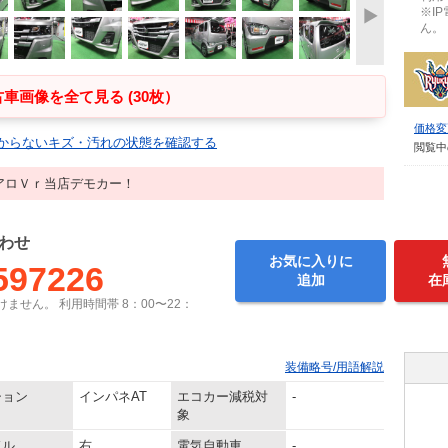
※I
ん。
車画像を全て見る (30枚）
価格変
からないキズ・汚れの状態を確認する
閲覧中
アロＶｒ当店デモカー！
わせ
お気に入りに
597226
追加
在
ません。 利用時間帯 8：00〜22：
装備略号/用語解説
ション
インパネAT
エコカー減税対
-
象
ドル
右
電気自動車
-