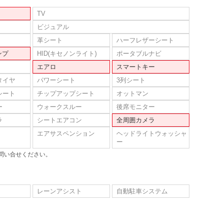
TV
ビジュアル
革シート
ハーフレザーシート
ンプ
HID(キセノンライト)
ポータブルナビ
エアロ
スマートキー
タイヤ
パワーシート
3列シート
シート
チップアップシート
オットマン
ー
ウォークスルー
後席モニター
ラ
シートエアコン
全周囲カメラ
エアサスペンション
ヘッドライトウォッシャ
ー
問い合せください。
レーンアシスト
自動駐車システム