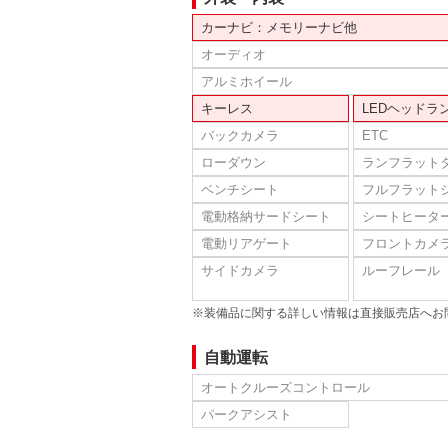
カーナビ：メモリーナビ他
オーディオ
アルミホイール
キーレス
LEDヘッドラ
バックカメラ
ETC
ローダウン
ランフラット
ベンチシート
フルフラット
電動格納サードシート
シートヒータ
電動リアゲート
フロントカメ
サイドカメラ
ルーフレール
※装備品に関する詳しい情報は直接販売店へお
自動運転
オートクルーズコントロール
パークアシスト