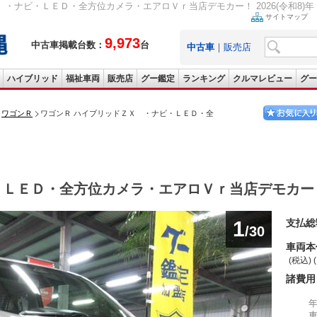
・ナビ・ＬＥＤ・全方位カメラ・エアロＶｒ当店デモカー！ 2026(令和8)年 1
サイトマップ
9,973
中古車掲載台数：
台
中古車
｜
販売店
ハイブリッド
福祉車両
販売店
グー鑑定
ランキング
クルマレビュー
グー
ワゴンＲ
ワゴンＲ ハイブリッドＺＸ ・ナビ・ＬＥＤ・全
・ＬＥＤ・全方位カメラ・エアロＶｒ当店デモカー
1
支払総
/30
車両本
(税込) 
諸費用