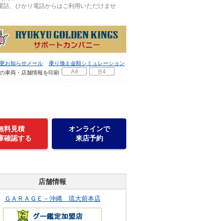
P電話、ひかり電話からはご利用いただけませ
更お知らせメール
乗り換え金額シミュレーション
の車両・店舗情報を印刷
無料見積
オンラインで
庫確認する
来店予約
店舗情報
ＧＡＲＡＧＥ－沖縄 琉大前本店