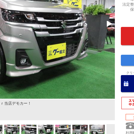
法定整
保
クリ
Ｖｒ当店デモカー！
利用時