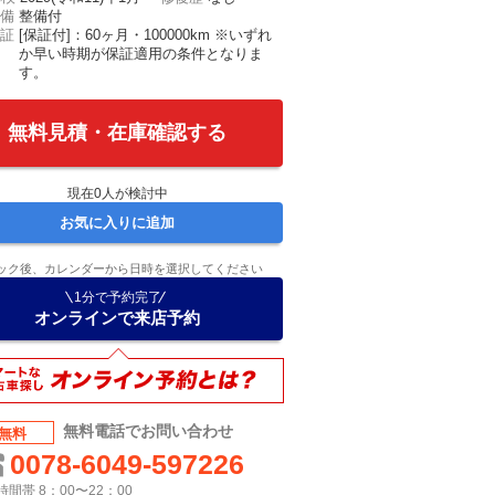
備
整備付
証
[保証付]：60ヶ月・100000km ※いずれ
か早い時期が保証適用の条件となりま
す。
無料見積・在庫確認する
現在
0
人が検討中
お気に入りに追加
ック後、カレンダーから日時を選択してください
1分で予約完了
オンラインで来店予約
無料電話でお問い合わせ
無料
0078-6049-597226
間帯 8：00〜22：00