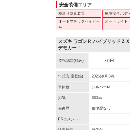
安全装備エリア
横滑り防止装置
衝突安全ボデ
オートマチックハイビー
オートライト
ム
スズキ ワゴンＲ ハイブリッドＺ
デモカー！
-
支払総額
(税込)
万円
年式(初度登録)
2026(令和8)年
車体色
シルバーＭ
排気
660cc
修復歴
修復歴なし
PRコメント
法定整備
整備付