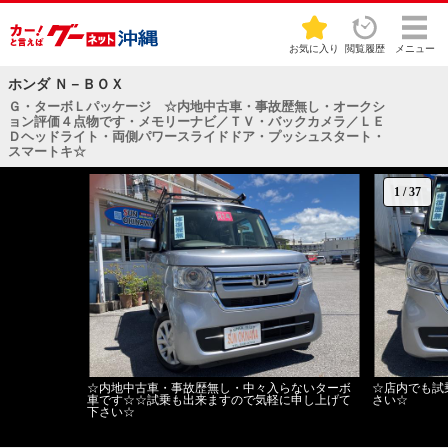
お気に入り
閲覧履歴
メニュー
ホンダ Ｎ－ＢＯＸ
Ｇ・ターボＬパッケージ ☆内地中古車・事故歴無し・オークシ
ョン評価４点物です・メモリーナビ／ＴＶ・バックカメラ／ＬＥ
Ｄヘッドライト・両側パワースライドドア・プッシュスタート・
スマートキ☆
1
/
37
☆内地中古車・事故歴無し・中々入らないターボ
☆店内でも試
車です☆☆試乗も出来ますので気軽に申し上げて
さい☆
下さい☆