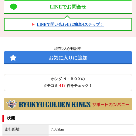
LINEでお問合せ
LINEで問い合わせは簡単4ステップ！
現在
0
人が検討中
お気に入りに追加
ホンダ Ｎ－ＢＯＸの
417
クチコミ
件をチェック！
状態
走行距離
7.0万km