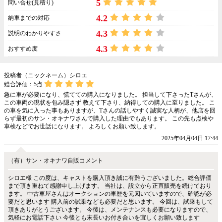
5
問い合せ(見積り)
4.2
納車までの対応
4.3
説明のわかりやすさ
4.3
おすすめ度
投稿者（ニックネーム）シロエ
総合評価：
5
点
急に車が必要になり、慌てての購入になりました。 担当して下さったTさんが、
この車両の現状を包み隠さず 教えて下さり、納得しての購入に至りました。 こ
の車を気に入った事もありますが、Tさんの話しやすく誠実な人柄が、他店を回
らず最初のサン・オキナワさんで購入した理由でもあります。 この先も点検や
車検などでお世話になります。 よろしくお願い致します。
2025年04月04日 17:44
（有）サン・オキナワ自販コメント
シロエ様 この度は、キャストを購入頂き誠に有難うございました。総合評価
まで頂き重ねて感謝申し上げます。 当社は、設立から正直販売を続けており
ます。 中古車屋さんはオークションの車歴を元図いていますので、確認が必
要だと思います 購入前の試乗なども必要だと思います。 今回は、試乗もして
頂きありがとうございます。 今後は、メンテナンスも必要になりますので、
気軽にお電話下さい 今後とも末長いお付き合いを宜しくお願い致します