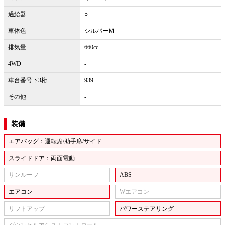
過給器
○
車体色
シルバーＭ
排気量
660cc
4WD
-
車台番号下3桁
939
その他
-
装備
エアバッグ：運転席/助手席/サイド
スライドドア：両面電動
サンルーフ
ABS
エアコン
Wエアコン
リフトアップ
パワーステアリング