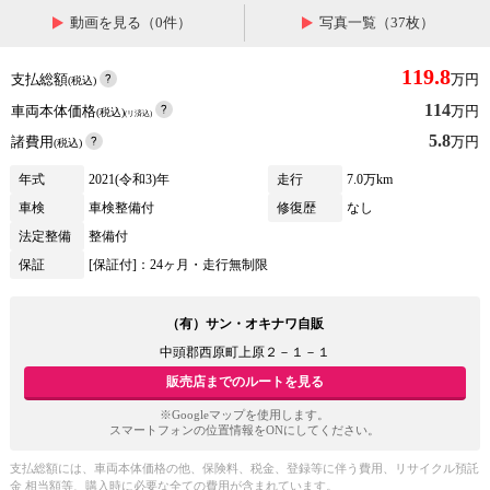
動画を見る（0件）
写真一覧（37枚）
119.8
支払総額
万円
(税込)
114
車両本体価格
万円
(税込)
(リ済込)
5.8
諸費用
万円
(税込)
年式
2021(令和3)年
走行
7.0万km
車検
車検整備付
修復歴
なし
法定整備
整備付
保証
[保証付]：24ヶ月・走行無制限
（有）サン・オキナワ自販
中頭郡西原町上原２－１－１
販売店までのルートを見る
※Googleマップを使用します。
スマートフォンの位置情報をONにしてください。
支払総額には、車両本体価格の他、保険料、税金、登録等に伴う費用、リサイクル預託
金 相当額等、購入時に必要な全ての費用が含まれています。