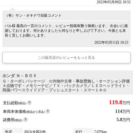
2022年05月09日 18:52
（有）サン・オキナワ自販コメント
バル様 最高の一言のコメント、レビュー投稿有難う御座います。 出会いに感
謝しております。何かありましたら何なりと申し上げて下さい。今後とも末
長く宜しくお願いします。
2022年05月11日 10:23
この販売店のレビューをもっと見る
ホンダ Ｎ－ＢＯＸ
Ｇ・ターボＬパッケージ ☆内地中古車・事故歴無し・オークション評価
４点物です・メモリーナビ／ＴＶ・バックカメラ／ＬＥＤヘッドライト・
両側パワースライドドア・プッシュスタート・スマートキ☆
119.8
支払総額
万円
(税込)
114
車両本体価格
万円
(税込)(リ済込)
5.8
諸費用
万円
(税込)
年式
2021(令和3)年
走行
7.0万km