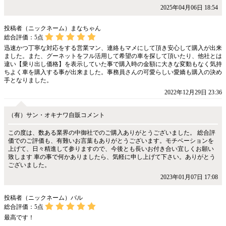
2025年04月06日 18:54
投稿者（ニックネーム）まなちゃん
総合評価：
5
点
迅速かつ丁寧な対応をする営業マン、連絡もマメにして頂き安心して購入が出来
ました。また、グーネットをフル活用して希望の車を探して頂いたり、他社とは
違い【乗り出し価格】を表示していた事で購入時の金額に大きな変動もなく気持
ちよく車を購入する事が出来ました。事務員さんの可愛らしい愛嬌も購入の決め
手となりました。
2022年12月29日 23:36
（有）サン・オキナワ自販コメント
この度は、数ある業界の中御社でのご購入ありがとうございました。 総合評
価でのご評価も、有難いお言葉もありがとうございます。モチベーションを
上げて、日々精進して参りますので、今後とも長いお付き合い宜しくお願い
致します 車の事で何かありましたら、気軽に申し上げて下さい。ありがとう
ございました。
2023年01月07日 17:08
投稿者（ニックネーム）バル
総合評価：
5
点
最高です！