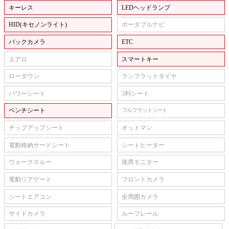
キーレス
LEDヘッドランプ
HID(キセノンライト)
ポータブルナビ
バックカメラ
ETC
エアロ
スマートキー
ローダウン
ランフラットタイヤ
パワーシート
3列シート
ベンチシート
フルフラットシート
チップアップシート
オットマン
電動格納サードシート
シートヒーター
ウォークスルー
後席モニター
電動リアゲート
フロントカメラ
シートエアコン
全周囲カメラ
サイドカメラ
ルーフレール