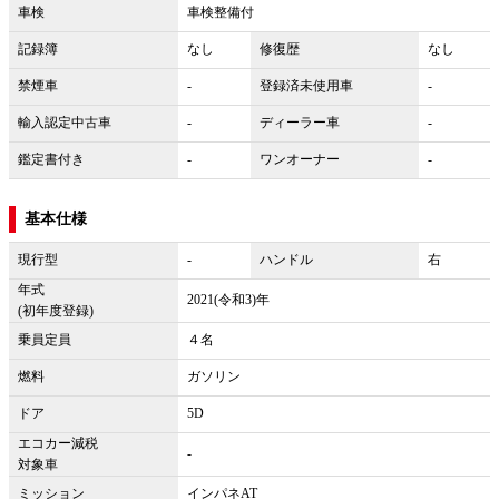
車検
車検整備付
記録簿
なし
修復歴
なし
禁煙車
-
登録済未使用車
-
輸入認定中古車
-
ディーラー車
-
鑑定書付き
-
ワンオーナー
-
基本仕様
現行型
-
ハンドル
右
年式
2021(令和3)年
(初年度登録)
乗員定員
４名
燃料
ガソリン
ドア
5D
エコカー減税
-
対象車
ミッション
インパネAT