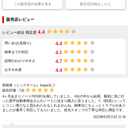
この販売店の在庫を見る
販売店詳細はこちら
販売店レビュー
4.4
レビュー総合 満足度
4.4
問い合せ(見積り)
4.1
納車までの対応
4.7
説明のわかりやすさ
4.4
おすすめ度
投稿者（ニックネーム）kinpachi_3
総合評価：
5
点
4ヶ月あまりノートNISMOを探していました。 6台の中から結局、最初に見に行
った西平自動車商会さんのノートに決まり購入に至りました。5、6回見にいって
しつこい客だなと思われたかもしれませんね。納車日にちょっとトラブルがあり
ましたが素早く対応してもらいました。担当スタッフの丁寧な対応に満足です。
2022年03月21日 22:36