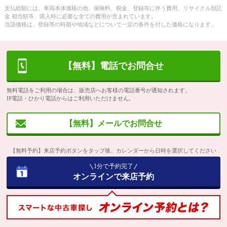
支払総額には、車両本体価格の他、保険料、税金、登録等に伴う費用、リサイクル預託
金 相当額等、購入時に必要な全ての費用が含まれています。
当該価格は、登録等の時期や地域などについて一定の条件を付した価格になります。
【無料】電話でお問合せ
無料電話をご利用の場合は、販売店へお客様の電話番号が通知されます。
IP電話・ひかり電話からはご利用いただけません。
【無料】メールでお問合せ
【無料予約】来店予約ボタンをタップ後、カレンダーから日時を選択してください
1分で予約完了
オンラインで来店予約