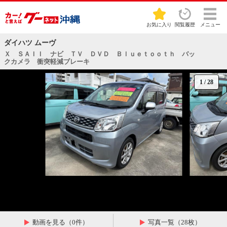
お気に入り
閲覧履歴
メニュー
ダイハツ ムーヴ
Ｘ ＳＡＩＩ ナビ ＴＶ ＤＶＤ Ｂｌｕｅｔｏｏｔｈ バッ
クカメラ 衝突軽減ブレーキ
1
/
28
動画を見る（0件）
写真一覧（28枚）