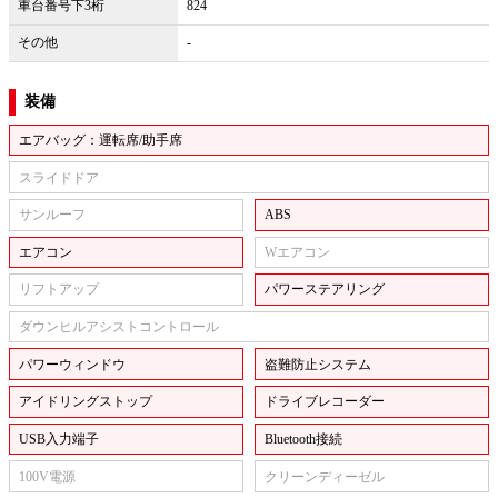
車台番号下3桁
824
その他
-
装備
エアバッグ：運転席/助手席
スライドドア
サンルーフ
ABS
エアコン
Wエアコン
リフトアップ
パワーステアリング
ダウンヒルアシストコントロール
パワーウィンドウ
盗難防止システム
アイドリングストップ
ドライブレコーダー
USB入力端子
Bluetooth接続
100V電源
クリーンディーゼル