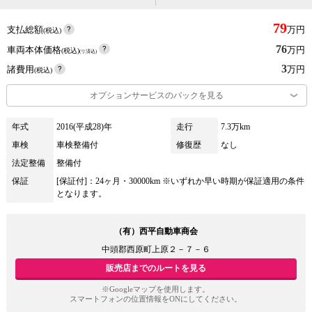
79
支払総額
万円
(税込)
76
車両本体価格
万円
(税込)
(リ済込)
3
諸費用
万円
(税込)
オプションサービスのパックを見る
年式
2016(平成28)年
走行
7.3万km
車検
車検整備付
修復歴
なし
法定整備
整備付
保証
[保証付]：24ヶ月・30000km ※いずれか早い時期が保証適用の条件
となります。
（有）西平自動車商会
中頭郡西原町上原２－７－６
販売店までのルートを見る
※Googleマップを使用します。
スマートフォンの位置情報をONにしてください。