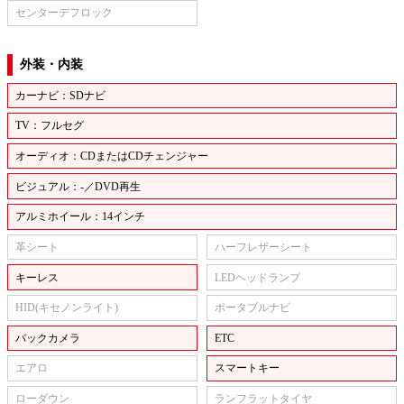
センターデフロック
外装・内装
カーナビ：SDナビ
TV：フルセグ
オーディオ：CDまたはCDチェンジャー
ビジュアル：-／DVD再生
アルミホイール：14インチ
革シート
ハーフレザーシート
キーレス
LEDヘッドランプ
HID(キセノンライト)
ポータブルナビ
バックカメラ
ETC
エアロ
スマートキー
ローダウン
ランフラットタイヤ