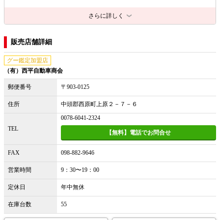
さらに詳しく
販売店舗詳細
グー鑑定加盟店
（有）西平自動車商会
郵便番号
〒903-0125
住所
中頭郡西原町上原２－７－６
0078-6041-2324
TEL
【無料】電話でお問合せ
FAX
098-882-9646
営業時間
9：30〜19：00
定休日
年中無休
在庫台数
55