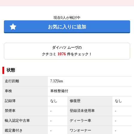
現在
0
人が検討中
お気に入りに追加
ダイハツ ムーヴの
1076
クチコミ
件をチェック！
状態
走行距離
7.3万km
車検
車検整備付
記録簿
なし
修復歴
なし
禁煙車
-
登録済未使用車
-
輸入認定中古車
-
ディーラー車
-
鑑定書付き
-
ワンオーナー
-