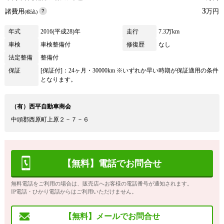
3
諸費用
万円
(税込)
年式
2016(平成28)年
走行
7.3万km
車検
車検整備付
修復歴
なし
法定整備
整備付
保証
[保証付]：24ヶ月・30000km ※いずれか早い時期が保証適用の条件
となります。
（有）西平自動車商会
中頭郡西原町上原２－７－６
【無料】電話でお問合せ
無料電話をご利用の場合は、販売店へお客様の電話番号が通知されます。
IP電話・ひかり電話からはご利用いただけません。
【無料】メールでお問合せ