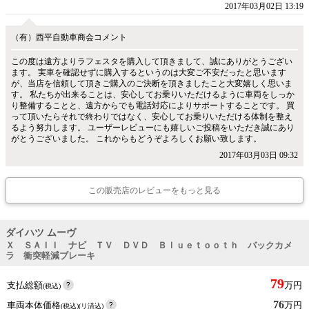
2017年03月02日 13:19
（有）西平自動車商会コメント
この度は遠方よりラフェスタを購入して頂きまして、誠にありがとうござい
ます。 実車を確認せずに購入するというのは大変ご不安だったと思います
が、当店を信頼して頂きご購入のご決断を頂きましたこと大変嬉しく思いま
す。 私たちが出来ることは、安心してお乗りいただけるように車両をしっか
り整備することと、遠方からでも電話対応によりサポートすることです。 買
って頂いたらそれで終わりではなく、安心してお乗りいただける体制を整え
るよう努力します。 ユーザーレビューにも嬉しいご投稿をいただき誠にあり
がとうございました。 これからもどうぞよろしくお願い致します。
2017年03月03日 09:32
この販売店のレビューをもっと見る
ダイハツ ムーヴ
Ｘ ＳＡＩＩ ナビ ＴＶ ＤＶＤ Ｂｌｕｅｔｏｏｔｈ バックカメ
ラ 衝突軽減ブレーキ
79
支払総額
万円
(税込)
76
車両本体価格
万円
(税込)(リ済込)