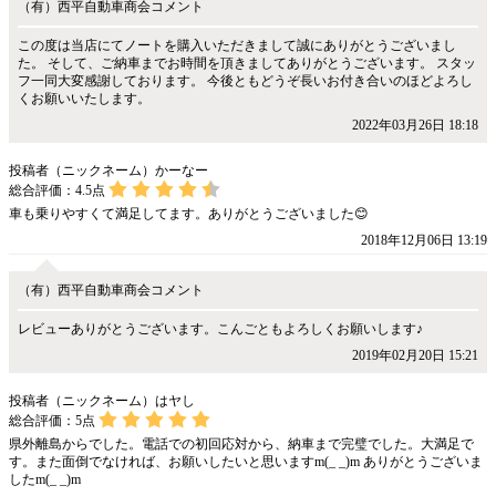
（有）西平自動車商会コメント
この度は当店にてノートを購入いただきまして誠にありがとうございまし
た。 そして、ご納車までお時間を頂きましてありがとうございます。 スタッ
フ一同大変感謝しております。 今後ともどうぞ長いお付き合いのほどよろし
くお願いいたします。
2022年03月26日 18:18
投稿者（ニックネーム）かーなー
総合評価：
4.5
点
車も乗りやすくて満足してます。ありがとうございました😊
2018年12月06日 13:19
（有）西平自動車商会コメント
レビューありがとうございます。こんごともよろしくお願いします♪
2019年02月20日 15:21
投稿者（ニックネーム）はヤし
総合評価：
5
点
県外離島からでした。電話での初回応対から、納車まで完璧でした。大満足で
す。また面倒でなければ、お願いしたいと思いますm(_ _)m ありがとうございま
したm(_ _)m