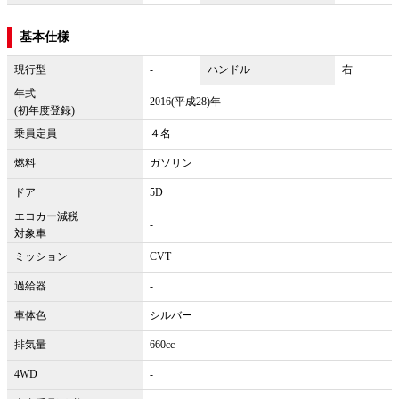
基本仕様
現行型
-
ハンドル
右
年式
2016(平成28)年
(初年度登録)
乗員定員
４名
燃料
ガソリン
ドア
5D
エコカー減税
-
対象車
ミッション
CVT
過給器
-
車体色
シルバー
排気量
660cc
4WD
-