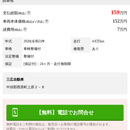
脱警報
159
支払総額
万円
(税込)
152
車両本体価格
万円
(税込)(リ済込)
7
諸費用
万円
(税込)
年式
2020(令和2)年
走行
4.8万km
車検
車検整備付
修復歴
あり
法定整備
整備付
保証
[保証付]：24ヶ月・走行無制限
三広自動車
中頭郡西原町上原２－８
【無料】電話でお問合せ
無料電話をご利用の場合は、販売店へお客様の電話番号が通知されます。
IP電話・ひかり電話からはご利用いただけません。