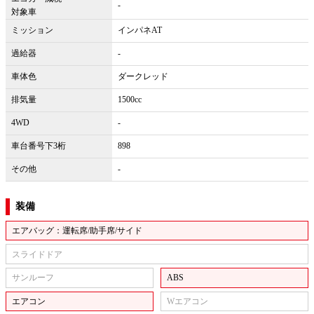
-
対象車
ミッション
インパネAT
過給器
-
車体色
ダークレッド
排気量
1500cc
4WD
-
車台番号下3桁
898
その他
-
装備
エアバッグ：運転席/助手席/サイド
スライドドア
サンルーフ
ABS
エアコン
Wエアコン