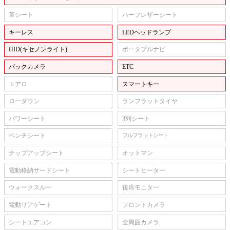
革シート
ハーフレザーシート
キーレス
LEDヘッドランプ
HID(キセノンライト)
ポータブルナビ
バックカメラ
ETC
エアロ
スマートキー
ローダウン
ランフラットタイヤ
パワーシート
3列シート
ベンチシート
フルフラットシート
チップアップシート
オットマン
電動格納サードシート
シートヒーター
ウォークスルー
後席モニター
電動リアゲート
フロントカメラ
シートエアコン
全周囲カメラ