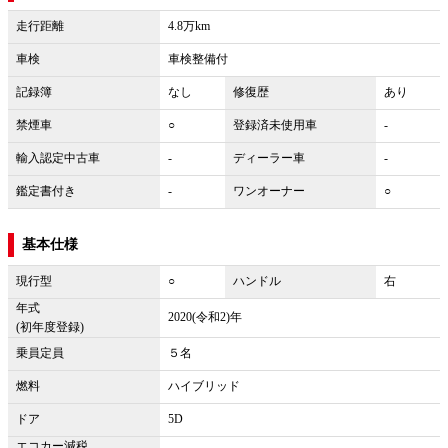
走行距離
4.8万km
車検
車検整備付
記録簿
なし
修復歴
あり
禁煙車
○
登録済未使用車
-
輸入認定中古車
-
ディーラー車
-
鑑定書付き
-
ワンオーナー
○
基本仕様
現行型
○
ハンドル
右
年式
2020(令和2)年
(初年度登録)
乗員定員
５名
燃料
ハイブリッド
ドア
5D
エコカー減税