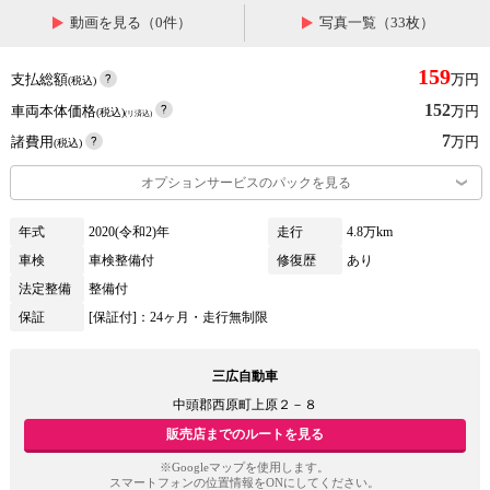
動画を見る（0件）
写真一覧（33枚）
159
支払総額
万円
(税込)
152
車両本体価格
万円
(税込)
(リ済込)
7
諸費用
万円
(税込)
オプションサービスのパックを見る
年式
2020(令和2)年
走行
4.8万km
車検
車検整備付
修復歴
あり
法定整備
整備付
保証
[保証付]：24ヶ月・走行無制限
三広自動車
中頭郡西原町上原２－８
販売店までのルートを見る
※Googleマップを使用します。
スマートフォンの位置情報をONにしてください。