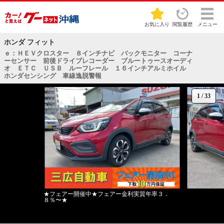
お気に入り
閲覧履歴
メニュー
ホンダ フィット
ｅ：ＨＥＶクロスター ８インチナビ バックモニター コーナ
ーセンサー 前後ドライブレコーダー ブルートゥースオーディ
オ ＥＴＣ ＵＳＢ ルーフレール １６インチアルミホイル
ホンダセンシング 車線逸脱警報
1
/
33
★フェアー開催中★フェアー金利実質年率３．
８％〜★