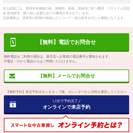
支払総額には、車両本体価格の他、保険料、税金、登録等に伴う費用、リサイクル預託
金 相当額等、購入時に必要な全ての費用が含まれています。
当該価格は、登録等の時期や地域などについて一定の条件を付した価格になります。
【無料】電話でお問合せ
無料電話をご利用の場合は、販売店へお客様の電話番号が通知されます。
IP電話・ひかり電話からはご利用いただけません。
【無料】メールでお問合せ
【無料予約】来店予約ボタンをタップ後、カレンダーから日時を選択してください
1分で予約完了
オンラインで来店予約