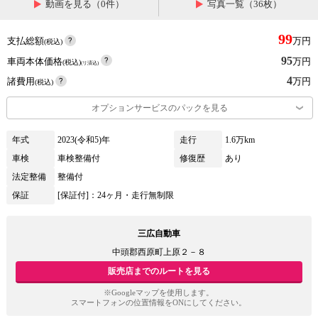
動画を見る（0件）
写真一覧（36枚）
99
支払総額
万円
(税込)
95
車両本体価格
万円
(税込)
(リ済込)
4
諸費用
万円
(税込)
オプションサービスのパックを見る
年式
2023(令和5)年
走行
1.6万km
車検
車検整備付
修復歴
あり
法定整備
整備付
保証
[保証付]：24ヶ月・走行無制限
三広自動車
中頭郡西原町上原２－８
販売店までのルートを見る
※Googleマップを使用します。
スマートフォンの位置情報をONにしてください。