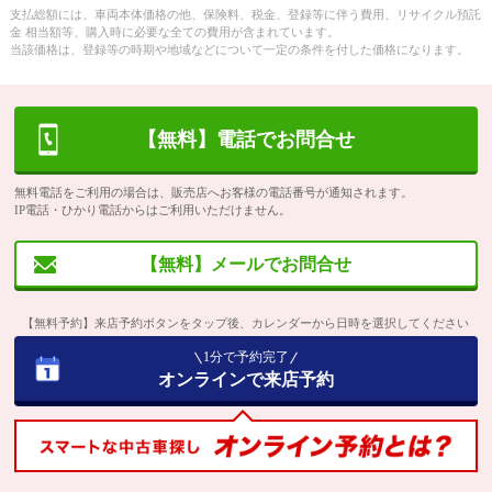
支払総額には、車両本体価格の他、保険料、税金、登録等に伴う費用、リサイクル預託
金 相当額等、購入時に必要な全ての費用が含まれています。
当該価格は、登録等の時期や地域などについて一定の条件を付した価格になります。
【無料】電話でお問合せ
無料電話をご利用の場合は、販売店へお客様の電話番号が通知されます。
IP電話・ひかり電話からはご利用いただけません。
【無料】メールでお問合せ
【無料予約】来店予約ボタンをタップ後、カレンダーから日時を選択してください
1分で予約完了
オンラインで来店予約