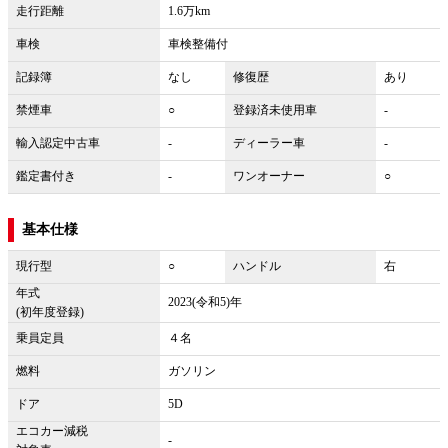
走行距離
1.6万km
車検
車検整備付
記録簿
なし
修復歴
あり
禁煙車
○
登録済未使用車
-
輸入認定中古車
-
ディーラー車
-
鑑定書付き
-
ワンオーナー
○
基本仕様
現行型
○
ハンドル
右
年式
2023(令和5)年
(初年度登録)
乗員定員
４名
燃料
ガソリン
ドア
5D
エコカー減税
-