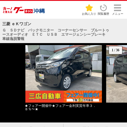
お気に入り
閲覧履歴
メニュー
三菱 ｅＫワゴン
Ｇ ＳＤナビ バックモニター コーナーセンサー ブルートゥ
ースオーディオ ＥＴＣ ＵＳＢ エマージェンシーブレーキ
車線逸脱警報
1
/
36
★フェアー開催中★フェアー金利実質年率３．
８％〜★