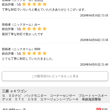
投稿者（ニックネーム）おおば
総合評価：
5
点
丁寧な対応でいろいろと教えていただきありがとうございます。
2026年04月10日 15:18
投稿者（ニックネーム）みー
総合評価：
5
点
親切丁寧な対応で良かったです
2026年04月04日 15:58
投稿者（ニックネーム）8008
総合評価：
5
点
とても丁寧に対応していただきました。
2026年04月01日 21:49
この販売店のレビューをもっと見る
三菱 ｅＫワゴン
Ｇ ＳＤナビ バックモニター コーナーセンサー ブルートゥースオー
ディオ ＥＴＣ ＵＳＢ エマージェンシーブレーキ 車線逸脱警報
99
支払総額
万円