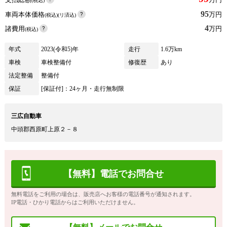
(税込)
95
車両本体価格
万円
(税込)(リ済込)
4
諸費用
万円
(税込)
年式
2023(令和5)年
走行
1.6万km
車検
車検整備付
修復歴
あり
法定整備
整備付
保証
[保証付]：24ヶ月・走行無制限
三広自動車
中頭郡西原町上原２－８
【無料】電話でお問合せ
無料電話をご利用の場合は、販売店へお客様の電話番号が通知されます。
IP電話・ひかり電話からはご利用いただけません。