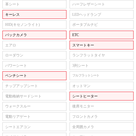
革シート
ハーフレザーシート
キーレス
LEDヘッドランプ
HID(キセノンライト)
ポータブルナビ
バックカメラ
ETC
エアロ
スマートキー
ローダウン
ランフラットタイヤ
パワーシート
3列シート
ベンチシート
フルフラットシート
チップアップシート
オットマン
電動格納サードシート
シートヒーター
ウォークスルー
後席モニター
電動リアゲート
フロントカメラ
シートエアコン
全周囲カメラ