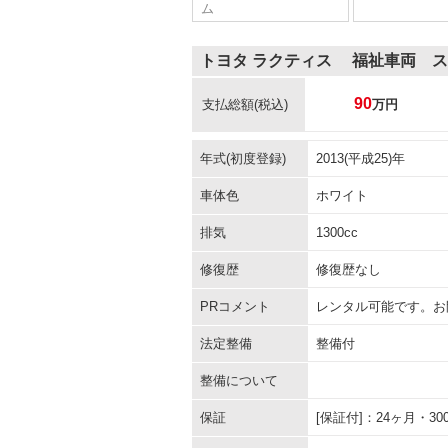
ム
トヨタ ラクティス 福祉車両 
90
支払総額
(税込)
万円
年式(初度登録)
2013(平成25)年
車体色
ホワイト
排気
1300cc
修復歴
修復歴なし
PRコメント
レンタル可能です。お
法定整備
整備付
整備について
保証
[保証付]：24ヶ月・