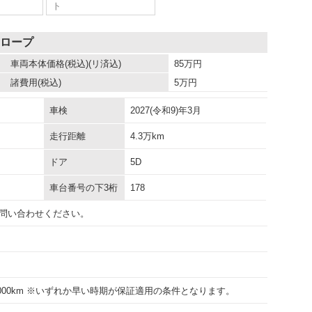
ト
スロープ
車両本体価格
(税込)(リ済込)
85
万円
諸費用
(税込)
5
万円
車検
2027(令和9)年3月
走行距離
4.3万km
ドア
5D
車台番号の下3桁
178
問い合わせください。
30000km ※いずれか早い時期が保証適用の条件となります。