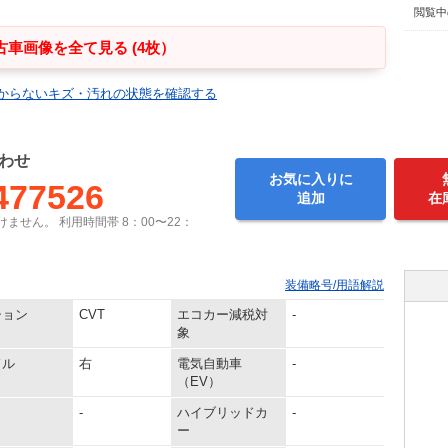
閲覧中
古車画像を全て見る (4枚）
からないキズ・汚れの状態を確認する
わせ
お気に入りに
477526
追加
在
ません。 利用時間帯 8：00〜22：
装備略号/用語解説
ション
CVT
エコカー減税対
-
象
ドル
右
電気自動車
-
（EV）
-
ハイブリッドカ
-
ー