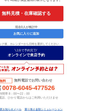
無料見積・在庫確認する
現在
0
人が検討中
お気に入りに追加
ック後、カレンダーから日時を選択してください
1分で予約完了
オンラインで来店予約
無料電話でお問い合わせ
無料
0078-6045-477526
間帯 8：00〜22：00
P電話、ひかり電話からはご利用いただけませ
更お知らせメール
乗り換え金額シミュレーション