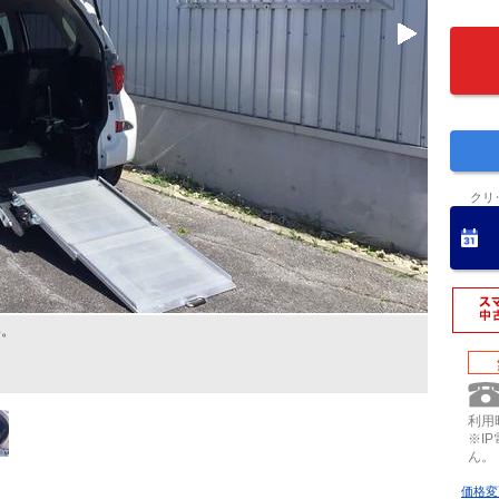
クリ
い。
利用時
※I
ん。
価格変