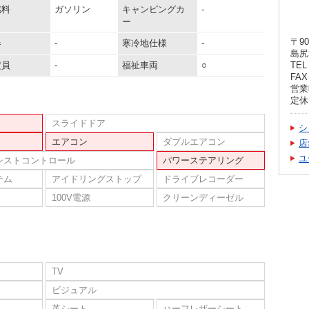
燃料
ガソリン
キャンピングカ
-
ー
〒90
器
-
寒冷地仕様
-
島尻
定員
-
福祉車両
○
TEL 
FAX 
営業時
定休
スライドドア
シ
エアコン
ダブルエアコン
店
ユ
シストコントロール
パワーステアリング
テム
アイドリングストップ
ドライブレコーダー
100V電源
クリーンディーゼル
TV
ビジュアル
革シート
ハーフレザーシート