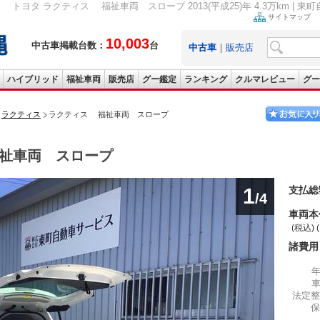
トヨタ ラクティス 福祉車両 スロープ 2013(平成25)年 4.3万km | 
サイトマップ
10,003
中古車掲載台数：
台
中古車
｜
販売店
ハイブリッド
福祉車両
販売店
グー鑑定
ランキング
クルマレビュー
グー
ラクティス
ラクティス 福祉車両 スロープ
祉車両 スロープ
1
支払総
/4
車両本
(税込) 
諸費用
法定整
保