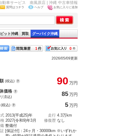
東町自動車サービス 南風原店 | 沖縄 中古車情報
質問はコチラ
ヘルプ
お気に入りに追加
ピット沖縄
買取
グーバイク沖縄
1
0
2026/05/09更新
90
額
(税込)
万円
体価格
85
万円
(リ済込)
5
(税込)
万円
年式
2013(平成25)年
走行
4.3万km
車検
2027(令和9)年3月
修復歴
なし
備
整備付
証
[保証付]：24ヶ月・30000km ※いずれか
早い時期が保証適用の条件となります。