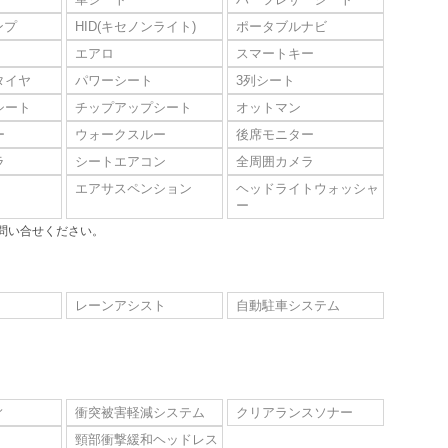
ンプ
HID(キセノンライト)
ポータブルナビ
エアロ
スマートキー
タイヤ
パワーシート
3列シート
シート
チップアップシート
オットマン
ー
ウォークスルー
後席モニター
ラ
シートエアコン
全周囲カメラ
エアサスペンション
ヘッドライトウォッシャ
ー
問い合せください。
レーンアシスト
自動駐車システム
ィ
衝突被害軽減システム
クリアランスソナー
頸部衝撃緩和ヘッドレス