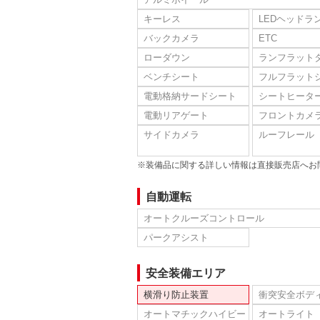
キーレス
LEDヘッドラ
バックカメラ
ETC
ローダウン
ランフラット
ベンチシート
フルフラット
電動格納サードシート
シートヒータ
電動リアゲート
フロントカメ
サイドカメラ
ルーフレール
※装備品に関する詳しい情報は直接販売店へお
自動運転
オートクルーズコントロール
パークアシスト
安全装備エリア
横滑り防止装置
衝突安全ボデ
オートマチックハイビー
オートライト