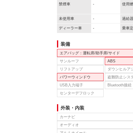
禁煙車
-
使用
未使用車
-
過給
ディーラー車
-
乗車
装備
エアバッグ：運転席/助手席/サイド
サンルーフ
ABS
リフトアップ
ダウンヒルア
パワーウィンドウ
盗難防止シス
USB入力端子
Bluetooth接続
センターデフロック
外装・内装
カーナビ
オーディオ
アルミホイール