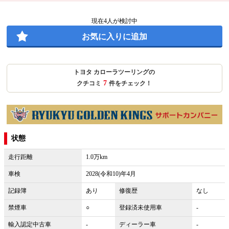
現在
4
人が検討中
お気に入りに追加
トヨタ カローラツーリングの
7
クチコミ
件をチェック！
状態
走行距離
1.0万km
車検
2028(令和10)年4月
記録簿
あり
修復歴
なし
禁煙車
○
登録済未使用車
-
輸入認定中古車
-
ディーラー車
-