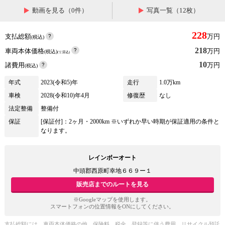
動画を見る（0件）
写真一覧（12枚）
228
支払総額
万円
(税込)
218
車両本体価格
万円
(税込)
(リ済込)
10
諸費用
万円
(税込)
年式
2023(令和5)年
走行
1.0万km
車検
2028(令和10)年4月
修復歴
なし
法定整備
整備付
保証
[保証付]：2ヶ月・2000km ※いずれか早い時期が保証適用の条件と
なります。
レインボーオート
中頭郡西原町幸地６６９ー１
販売店までのルートを見る
※Googleマップを使用します。
スマートフォンの位置情報をONにしてください。
支払総額には、車両本体価格の他、保険料、税金、登録等に伴う費用、リサイクル預託