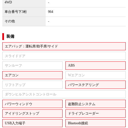
4WD
-
車台番号下3桁
964
その他
-
装備
エアバッグ：運転席/助手席/サイド
スライドドア
サンルーフ
ABS
エアコン
Wエアコン
リフトアップ
パワーステアリング
ダウンヒルアシストコントロール
パワーウィンドウ
盗難防止システム
アイドリングストップ
ドライブレコーダー
USB入力端子
Bluetooth接続