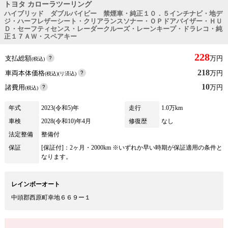
トヨタ カローラツーリング
ハイブリッド ダブルバイビー 禁煙車・純正１０．５インチナビ・地デ
ジ・ハーフレザーシート・クリアランスソナー・ＯＰドアバイザー・ＨＵ
Ｄ・セーフティセンス・レーダークルーズ・レーンキープ・ドラレコ・純
正１７ＡＷ・スペアキー
228
支払総額
万円
(税込)
218
車両本体価格
万円
(税込)(リ済込)
10
諸費用
万円
(税込)
年式
2023(令和5)年
走行
1.0万km
車検
2028(令和10)年4月
修復歴
なし
法定整備
整備付
保証
[保証付]：2ヶ月・2000km ※いずれか早い時期が保証適用の条件と
なります。
レインボーオート
中頭郡西原町幸地６６９ー１