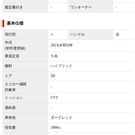
鑑定書付き
-
ワンオーナー
-
基本仕様
現行型
○
ハンドル
右
年式
2023(令和5)年
(初年度登録)
乗員定員
５名
燃料
ハイブリッド
ドア
5D
エコカー減税
-
対象車
ミッション
CVT
過給器
-
車体色
ダークレッド
排気量
1800cc