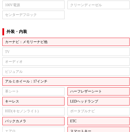
100V電源
クリーンディーゼル
センターデフロック
外装・内装
カーナビ：メモリーナビ他
TV
オーディオ
ビジュアル
アルミホイール：17インチ
革シート
ハーフレザーシート
キーレス
LEDヘッドランプ
HID(キセノンライト)
ポータブルナビ
バックカメラ
ETC
エアロ
スマートキー