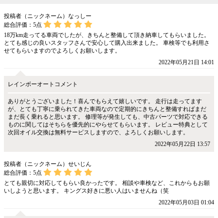
投稿者（ニックネーム）なっしー
総合評価：
5
点
18万km走ってる車両でしたが、きちんと整備して頂き納車してもらいました。
とても感じの良いスタッフさんで安心して購入出来ました。 車検等でも利用さ
せてもらいますのでよろしくお願いします。
2022年05月21日 14:01
レインボーオートコメント
ありがとうございました！喜んでもらえて嬉しいです。 走行は走ってます
が、とても丁寧に乗られてきた車両なので定期的にきちんと整備すればまだ
まだ長く乗れると思います。 修理等が発生しても、中古パーツで対応できる
ものに関してはそちらを優先的にやらせてもらいます。 レビュー特典として
次回オイル交換は無料サービスしますので、よろしくお願いします。
2022年05月22日 13:57
投稿者（ニックネーム）せいじん
総合評価：
5
点
とても親切に対応してもらい良かったです。 相談や車検など、これからもお願
いしようと思います。 キングス好きに悪い人はいませんね（笑
2022年05月03日 01:04