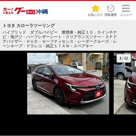
お気に入り
閲覧履歴
メニュー
トヨタ カローラツーリング
ハイブリッド ダブルバイビー 禁煙車・純正１０．５インチナ
ビ・地デジ・ハーフレザーシート・クリアランスソナー・ＯＰド
アバイザー・ＨＵＤ・セーフティセンス・レーダークルーズ・レ
ーンキープ・ドラレコ・純正１７ＡＷ・スペアキー
1
/
12