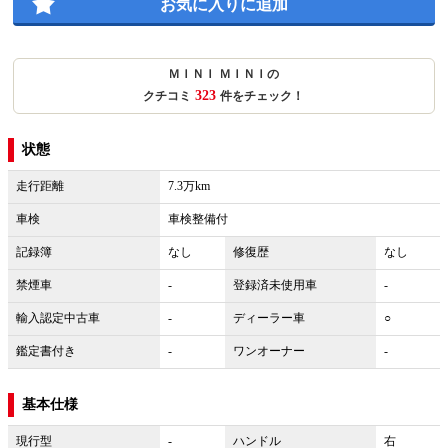
お気に入りに追加
ＭＩＮＩ ＭＩＮＩの
323
クチコミ
件をチェック！
状態
走行距離
7.3万km
車検
車検整備付
記録簿
なし
修復歴
なし
禁煙車
-
登録済未使用車
-
輸入認定中古車
-
ディーラー車
○
鑑定書付き
-
ワンオーナー
-
基本仕様
現行型
-
ハンドル
右