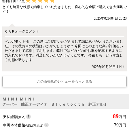
総合評価：
5
点
とても綺麗な状態で納車していただきました。良心的な金額で購入でき大満足で
す！
2025年02月04日 20:23
ＣＡＲオークコメント
ベルガモット様 この度はご契約いただきまして誠にありがとうございまし
た。その後お車の状態はいかがでしょうか？ 今回はこのような高い評価をい
ただきまして感謝しております。弊社ではピカピカのお車を納車するように
力入れております。満足していただきよかったです。 今後とも、どうぞ宜し
くお願い致します。
2025年02月06日 11:14
この販売店のレビューをもっと見る
ＭＩＮＩ ＭＩＮＩ
クーパー 純正オーディオ Ｂｌｕｅｔｏｏｔｈ 純正アルミ
89
支払総額
万円
(税込)
79
車両本体価格
万円
(税込)(リ済込)