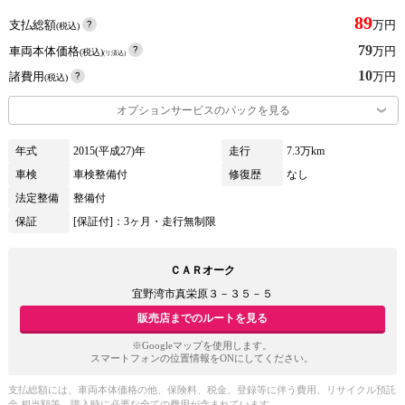
89
支払総額
万円
(税込)
79
車両本体価格
万円
(税込)
(リ済込)
10
諸費用
万円
(税込)
オプションサービスのパックを見る
年式
2015(平成27)年
走行
7.3万km
車検
車検整備付
修復歴
なし
法定整備
整備付
保証
[保証付]：3ヶ月・走行無制限
ＣＡＲオーク
宜野湾市真栄原３－３５－５
販売店までのルートを見る
※Googleマップを使用します。
スマートフォンの位置情報をONにしてください。
支払総額には、車両本体価格の他、保険料、税金、登録等に伴う費用、リサイクル預託
金 相当額等、購入時に必要な全ての費用が含まれています。