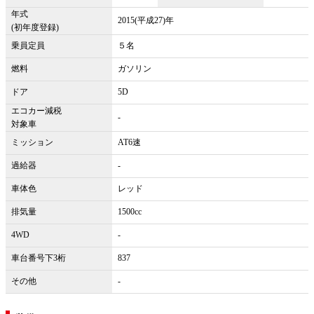
年式
2015(平成27)年
(初年度登録)
乗員定員
５名
燃料
ガソリン
ドア
5D
エコカー減税
-
対象車
ミッション
AT6速
過給器
-
車体色
レッド
排気量
1500cc
4WD
-
車台番号下3桁
837
その他
-