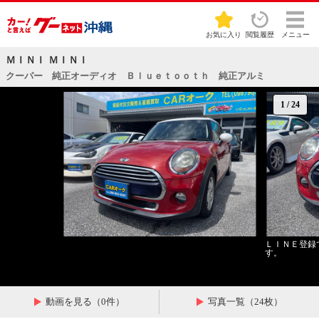
お気に入り
閲覧履歴
メニュー
ＭＩＮＩ ＭＩＮＩ
クーパー 純正オーディオ Ｂｌｕｅｔｏｏｔｈ 純正アルミ
1
/
24
ＬＩＮＥ登録
す。
動画を見る（0件）
写真一覧（24枚）