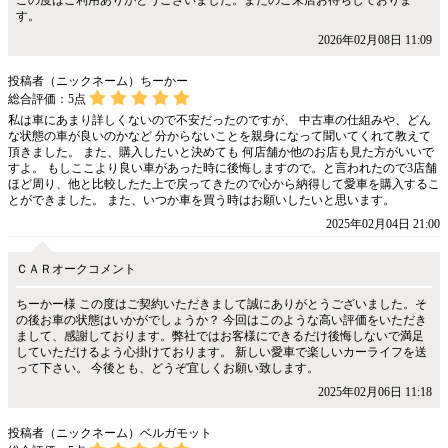
この度はご利用ありがとうございました。またのご来店お待ちしておりま
す。
2026年02月08日 11:09
投稿者（ニックネーム）ちーかー
総合評価：
5
点
私は車にあまり詳しくないので不安だったのですが、 中古車の仕組みや、どん
な状態の車が良いのかなど 分からないことを親身になって聞いてくれて教えて
頂きました。 また、購入したいと決めても 何店舗か他のお店も見た方がいいで
すよ。 もしここより良い車があった時に後悔しますので。と言われたので3店舗
ほど周り、他と比較したた上で戻ってきたので心から納得して愛車を購入するこ
とができました。 また、いつか車を買う時はお願いしたいと思います。
2025年02月04日 21:00
ＣＡＲオークコメント
ちーかー様 この度はご契約いただきまして誠にありがとうございました。そ
の後お車の状態はいかがでしょうか？ 今回はこのような高い評価をいただき
まして、感謝しております。弊社ではお客様にできるだけ後悔しないで満足
していただけるよう心掛けております。 新しい愛車で楽しいカーライフを送
って下さい。 今後とも、どうぞ宜しくお願い致します。
2025年02月06日 11:18
投稿者（ニックネーム）ベルガモット