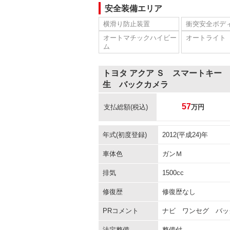
安全装備エリア
横滑り防止装置
衝突安全ボデ
オートマチックハイビー
オートライト
ム
トヨタ アクア Ｓ スマートキー
生 バックカメラ
57
支払総額
(税込)
万円
年式(初度登録)
2012(平成24)年
車体色
ガンＭ
排気
1500cc
修復歴
修復歴なし
PRコメント
ナビ ワンセグ バッ
法定整備
整備付