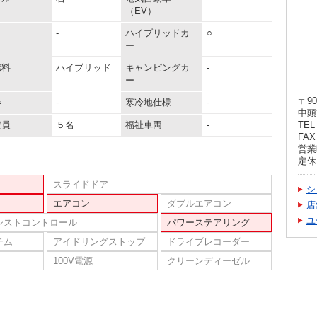
（EV）
-
ハイブリッドカ
○
ー
燃料
ハイブリッド
キャンピングカ
-
ー
〒90
器
-
寒冷地仕様
-
中頭
定員
５名
福祉車両
-
TEL 
FAX 
営業
定休
スライドドア
シ
エアコン
ダブルエアコン
店
ユ
シストコントロール
パワーステアリング
テム
アイドリングストップ
ドライブレコーダー
100V電源
クリーンディーゼル