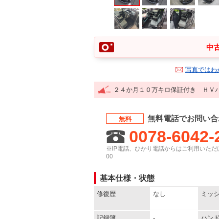
中古
写真ではわ
２４か月１０万キロ保証付き ＨＶ
無料電話でお問い合
無料
0078-6042-
※IP電話、ひかり電話からはご利用いただけ
00
基本仕様・状態
修復歴
なし
ミッ
記録簿
-
ハン