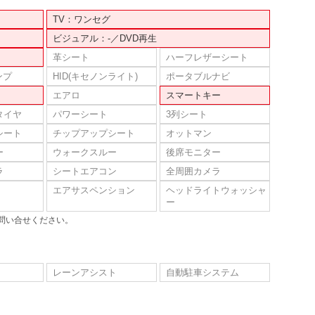
TV：ワンセグ
ビジュアル：-／DVD再生
革シート
ハーフレザーシート
ンプ
HID(キセノンライト)
ポータブルナビ
エアロ
スマートキー
タイヤ
パワーシート
3列シート
シート
チップアップシート
オットマン
ー
ウォークスルー
後席モニター
ラ
シートエアコン
全周囲カメラ
エアサスペンション
ヘッドライトウォッシャ
ー
問い合せください。
レーンアシスト
自動駐車システム