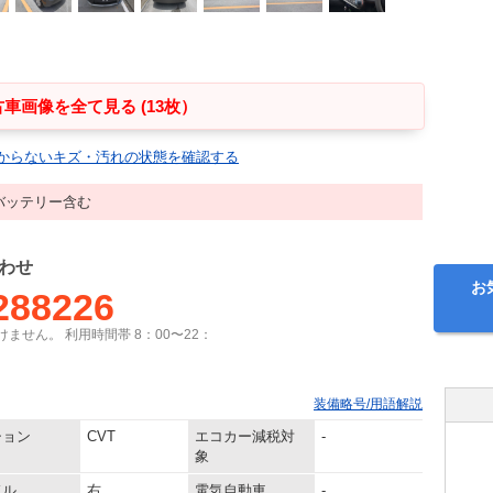
車画像を全て見る (13枚）
からないキズ・汚れの状態を確認する
バッテリー含む
わせ
お
288226
ません。 利用時間帯 8：00〜22：
装備略号/用語解説
ション
CVT
エコカー減税対
-
象
ドル
右
電気自動車
-