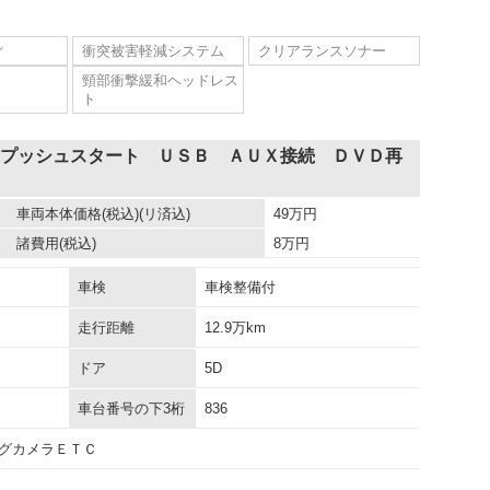
ィ
衝突被害軽減システム
クリアランスソナー
頸部衝撃緩和ヘッドレス
ト
 プッシュスタート ＵＳＢ ＡＵＸ接続 ＤＶＤ再
車両本体価格
(税込)(リ済込)
49
万円
諸費用
(税込)
8
万円
車検
車検整備付
走行距離
12.9万km
ドア
5D
車台番号の下3桁
836
グカメラＥＴＣ