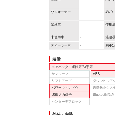
ワンオーナー
-
4WD
禁煙車
-
使用
未使用車
-
過給
ディーラー車
-
乗車
装備
エアバッグ：運転席/助手席
サンルーフ
ABS
リフトアップ
ダウンヒルア
パワーウィンドウ
盗難防止シス
USB入力端子
Bluetooth接続
センターデフロック
外装・内装