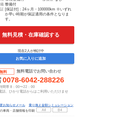
備
整備付
証
[保証付]：24ヶ月・100000km ※いずれ
か早い時期が保証適用の条件となりま
す。
無料見積・在庫確認する
現在
2
人が検討中
お気に入りに追加
無料電話でお問い合わせ
無料
0078-6042-288226
間帯 8：00〜22：00
P電話、ひかり電話からはご利用いただけませ
更お知らせメール
乗り換え金額シミュレーション
の車両・店舗情報を印刷