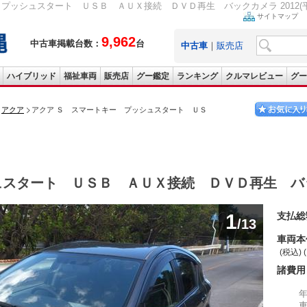
ッシュスタート ＵＳＢ ＡＵＸ接続 ＤＶＤ再生 バックカメラ 2012(平成24
サイトマップ
9,962
中古車掲載台数：
台
中古車
｜
販売店
ハイブリッド
福祉車両
販売店
グー鑑定
ランキング
クルマレビュー
グー
アクア
アクア Ｓ スマートキー プッシュスタート ＵＳ
ュスタート ＵＳＢ ＡＵＸ接続 ＤＶＤ再生 バ
1
支払総
/13
車両本
(税込) 
諸費用