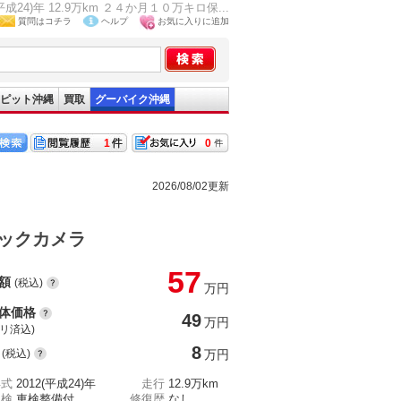
)年 12.9万km ２４か月１０万キロ保...
質問はコチラ
ヘルプ
お気に入りに追加
ピット沖縄
買取
グーバイク沖縄
1
0
2026/08/02更新
ックカメラ
57
額
(税込)
万円
体価格
49
万円
(リ済込)
8
(税込)
万円
年式
2012(平成24)年
走行
12.9万km
車検
車検整備付
修復歴
なし