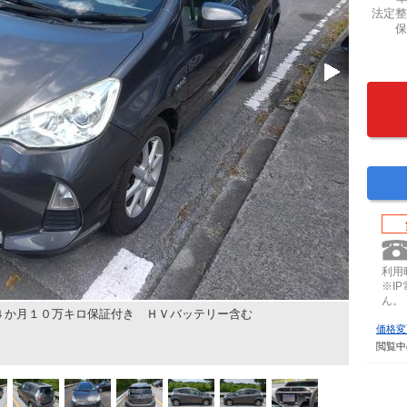
法定整
保
利用時
※I
ん。
４か月１０万キロ保証付き ＨＶバッテリー含む
価格変
閲覧中